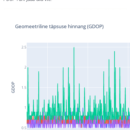
Geomeetriline täpsuse hinnang (GDOP)
2.5
2
GDOP
1.5
1
0.5