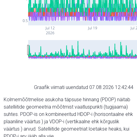
0.5
Jul 12
Jul 19
Jul 
2026
Graafik viimati uuendatud 07.08.2026 12:42:44
Kolmemõõtmelise asukoha täpsuse hinnang (PDOP) näitab
satelliitide geomeetria mõõtmist vaatluspunkti (tugijaama)
suhtes. PDOP-is on kombineeritud HDOP-i (horisontaalne ehk
plaaniline väärtus ) ja VDOP-i (vertikaalne ehk kõrguslik
väärtus ) arvud. Satelliitide geomeetriat loetakse heaks, kui
PDOP-i arv jääb alla viie.