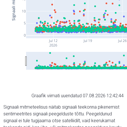
10
5
0
Jul 12
Jul 19
Jul 26
2026
Graafik viimati uuendatud 07.08.2026 12:42:44
Signaali mitmeteelisus näitab signaali teekonna pikenemist
sentimeetrites signaali peegelduste tõttu. Peegeldunud
signaal ei tule tugijaama otse satelliidilt, vaid keerukamat