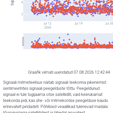
4
2
Jul 12
Jul 19
Jul 2
2026
Graafik viimati uuendatud 07.08.2026 12:42:44
Signaali mitmeteelisus näitab signaali teekonna pikenemist
sentimeetrites signaali peegelduste tõttu. Peegeldunud
signaal ei tule tugijaama otse satelliidilt, vaid keerukamat
teekonda pidi, kas ühe- või mitmekordse peegelduse kaudu
erinevatelt pindadelt. Põhilised veaallikad tulenevad madala
tõusunurgaga satelliitidest ja lähedal asuvatest