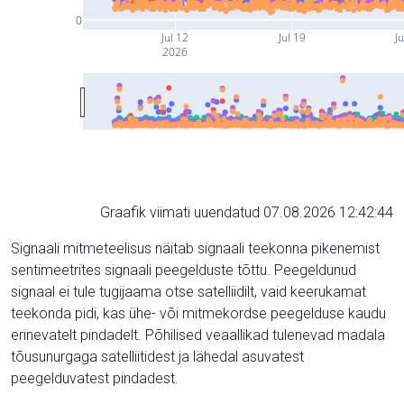
0
Jul 12
Jul 19
Ju
2026
Graafik viimati uuendatud 07.08.2026 12:42:44
Signaali mitmeteelisus näitab signaali teekonna pikenemist
sentimeetrites signaali peegelduste tõttu. Peegeldunud
signaal ei tule tugijaama otse satelliidilt, vaid keerukamat
teekonda pidi, kas ühe- või mitmekordse peegelduse kaudu
erinevatelt pindadelt. Põhilised veaallikad tulenevad madala
tõusunurgaga satelliitidest ja lähedal asuvatest
peegelduvatest pindadest.