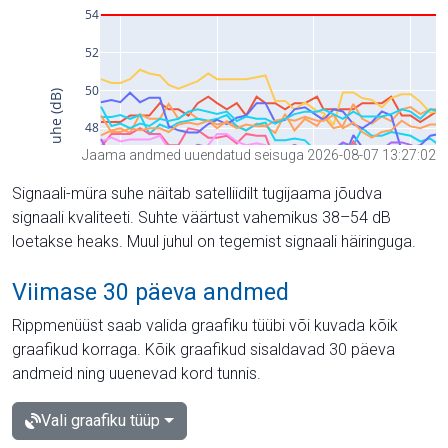
Jaama andmed uuendatud seisuga 2026-08-07 13:27:02
Signaali-müra suhe näitab satelliidilt tugijaama jõudva
signaali kvaliteeti. Suhte väärtust vahemikus 38–54 dB
loetakse heaks. Muul juhul on tegemist signaali häiringuga.
Viimase 30 päeva andmed
Rippmenüüst saab valida graafiku tüübi või kuvada kõik
graafikud korraga. Kõik graafikud sisaldavad 30 päeva
andmeid ning uuenevad kord tunnis.
Vali graafiku tüüp