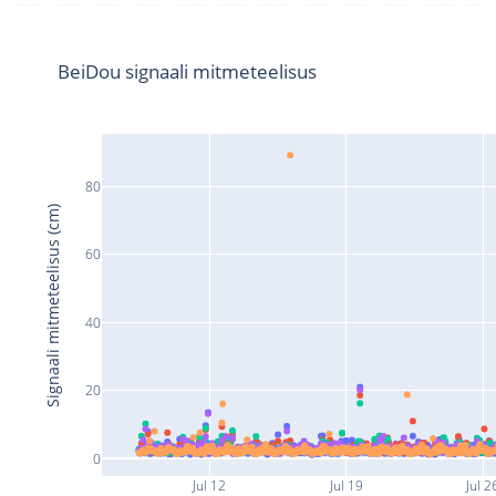
BeiDou signaali mitmeteelisus
80
Signaali mitmeteelisus (cm)
60
40
20
0
Jul 12
Jul 19
Jul 2