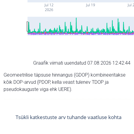
Jul 12
Jul 19
Jul 
2026
Graafik viimati uuendatud 07.08.2026 12:42:44
Geomeetrilise täpsuse hinnangus (GDOP) kombineeritakse
kõik DOP-arvud (PDOP, kella veast tulenev TDOP ja
pseudokauguste viga ehk UERE).
Tsükli katkestuste arv tuhande vaatluse kohta