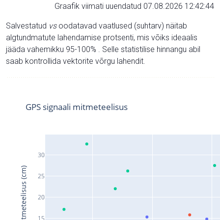
Graafik viimati uuendatud 07.08.2026 12:42:44
Salvestatud
vs
oodatavad vaatlused (suhtarv) näitab
algtundmatute lahendamise protsenti, mis võiks ideaalis
jääda vahemikku 95-100% . Selle statistilise hinnangu abil
saab kontrollida vektorite võrgu lahendit.
GPS signaali mitmeteelisus
30
Signaali mitmeteelisus (cm)
25
20
15