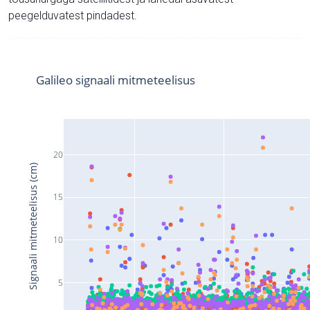
peegelduvatest pindadest.
Galileo signaali mitmeteelisus
20
Signaali mitmeteelisus (cm)
15
10
5