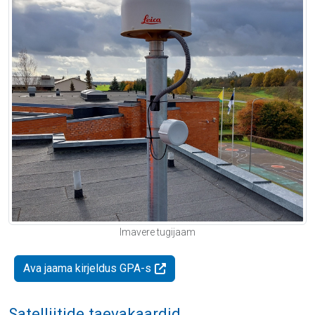
Imavere tugijaam
Ava jaama kirjeldus GPA-s
Satelliitide taevakaardid