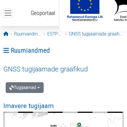
Liigu edasi põhisisu juurde
Geoportaal
Avaleht
Ruumiandmed
ESTPOS
GNSS tugijaamade graafikud
Ava menüü: Ruumiandmed
Ruumiandmed
GNSS tugijaamade graafikud
Tugijaamad
Imavere tugijaam