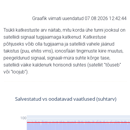
Graafik viimati uuendatud 07.08.2026 12:42:44
Tsükli katkestuste arv näitab, mitu korda ühe tunni jooksul on
satelliidi signaal tugijaamaga katkenud. Katkestuse
põhjuseks võib olla tugijaama ja satelliidi vahele jäänud
takistus (puu, ehitis vms), ionosfääri tingimuste kiire muutus,
peegeldunud signaal, signaali-müra suhte kõrge tase,
satelliidi väike kaldenurk horisondi suhtes (satelliit "tõuseb"
või "loojub").
Salvestatud vs oodatavad vaatlused (suhtarv)
100