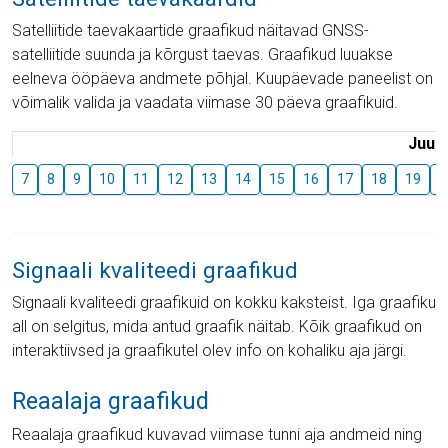
Satelliitide taevakaartide graafikud näitavad GNSS-
satelliitide suunda ja kõrgust taevas. Graafikud luuakse
eelneva ööpäeva andmete põhjal. Kuupäevade paneelist on
võimalik valida ja vaadata viimase 30 päeva graafikuid.
Juuli
7
8
9
10
11
12
13
14
15
16
17
18
19
2
Signaali kvaliteedi graafikud
Signaali kvaliteedi graafikuid on kokku kaksteist. Iga graafiku
all on selgitus, mida antud graafik näitab. Kõik graafikud on
interaktiivsed ja graafikutel olev info on kohaliku aja järgi.
Reaalaja graafikud
Reaalaja graafikud kuvavad viimase tunni aja andmeid ning