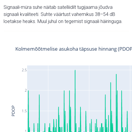
Signaali-müra suhe näitab satelliidilt tugijaama jõudva
signaali kvaliteeti. Suhte väärtust vahemikus 38–54 dB
loetakse heaks. Muul juhul on tegemist signaali häiringuga.
Kolmemõõtmelise asukoha täpsuse hinnang (PDOP
2.5
2
PDOP
1.5
1