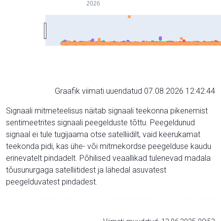
2026
Graafik viimati uuendatud 07.08.2026 12:42:44
Signaali mitmeteelisus näitab signaali teekonna pikenemist
sentimeetrites signaali peegelduste tõttu. Peegeldunud
signaal ei tule tugijaama otse satelliidilt, vaid keerukamat
teekonda pidi, kas ühe- või mitmekordse peegelduse kaudu
erinevatelt pindadelt. Põhilised veaallikad tulenevad madala
tõusunurgaga satelliitidest ja lähedal asuvatest
peegelduvatest pindadest.