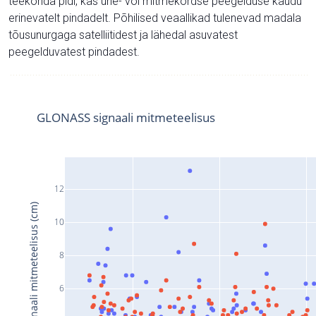
teekonda pidi, kas ühe- või mitmekordse peegelduse kaudu
erinevatelt pindadelt. Põhilised veaallikad tulenevad madala
tõusunurgaga satelliitidest ja lähedal asuvatest
peegelduvatest pindadest.
GLONASS signaali mitmeteelisus
12
Signaali mitmeteelisus (cm)
10
8
6