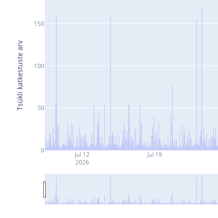
150
Tsükli katkestuste arv
100
50
0
Jul 12
Jul 19
2026