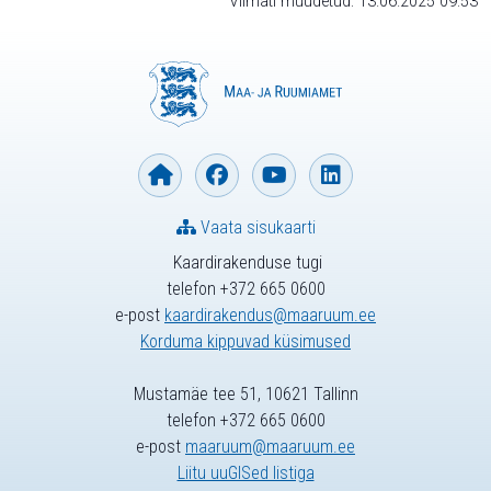
Viimati muudetud: 13.06.2025 09:53
Vaata sisukaarti
Kaardirakenduse tugi
telefon +372 665 0600
e-post
kaardirakendus@maaruum.ee
Korduma kippuvad küsimused
Mustamäe tee 51, 10621 Tallinn
telefon +372 665 0600
e-post
maaruum@maaruum.ee
Liitu uuGISed listiga