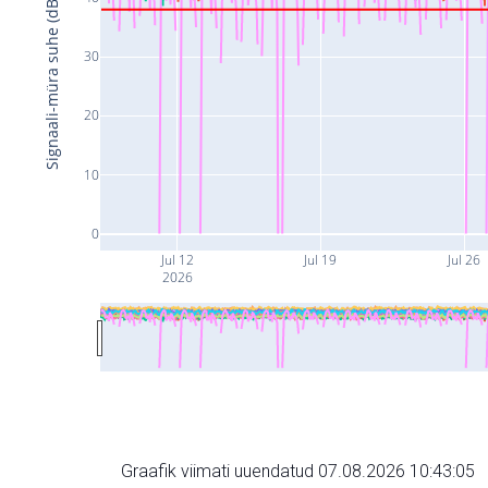
Signaali-müra suhe (dB)
30
20
10
0
Jul 12
Jul 19
Jul 26
2026
Graafik viimati uuendatud 07.08.2026 10:43:05