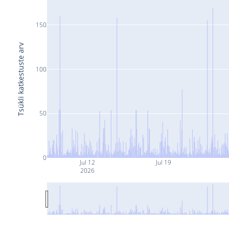
150
Tsükli katkestuste arv
100
50
0
Jul 12
Jul 19
2026