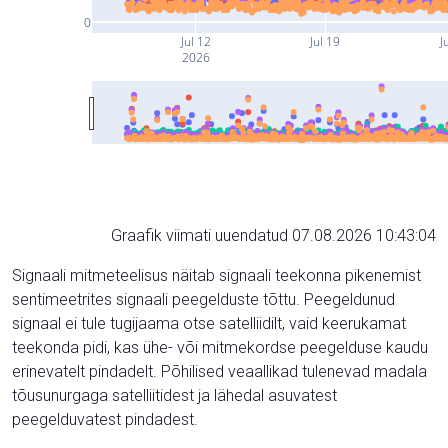
0
Jul 12
Jul 19
J
2026
Graafik viimati uuendatud 07.08.2026 10:43:04
Signaali mitmeteelisus näitab signaali teekonna pikenemist
sentimeetrites signaali peegelduste tõttu. Peegeldunud
signaal ei tule tugijaama otse satelliidilt, vaid keerukamat
teekonda pidi, kas ühe- või mitmekordse peegelduse kaudu
erinevatelt pindadelt. Põhilised veaallikad tulenevad madala
tõusunurgaga satelliitidest ja lähedal asuvatest
peegelduvatest pindadest.