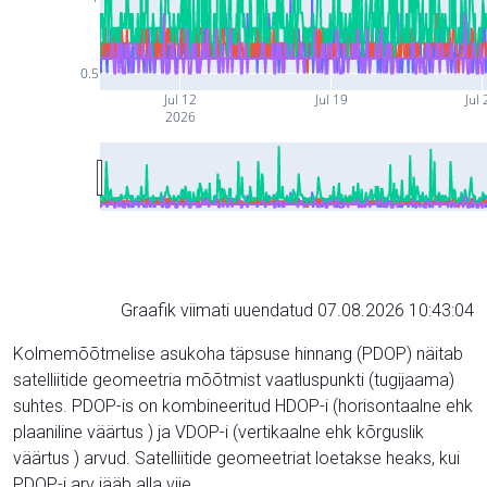
0.5
Jul 12
Jul 19
Jul 
2026
Graafik viimati uuendatud 07.08.2026 10:43:04
Kolmemõõtmelise asukoha täpsuse hinnang (PDOP) näitab
satelliitide geomeetria mõõtmist vaatluspunkti (tugijaama)
suhtes. PDOP-is on kombineeritud HDOP-i (horisontaalne ehk
plaaniline väärtus ) ja VDOP-i (vertikaalne ehk kõrguslik
väärtus ) arvud. Satelliitide geomeetriat loetakse heaks, kui
PDOP-i arv jääb alla viie.