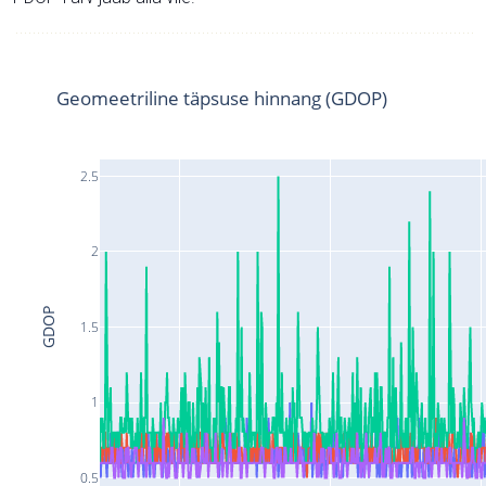
Geomeetriline täpsuse hinnang (GDOP)
2.5
2
GDOP
1.5
1
0.5