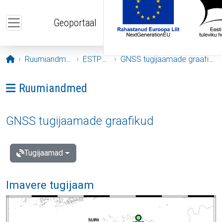
Liigu edasi põhisisu juurde
Geoportaal
Avaleht
Ruumiandmed
ESTPOS
GNSS tugijaamade graafikud
Ava menüü: Ruumiandmed
Ruumiandmed
GNSS tugijaamade graafikud
Tugijaamad
Imavere tugijaam