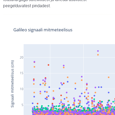
peegelduvatest pindadest.
Galileo signaali mitmeteelisus
20
Signaali mitmeteelisus (cm)
15
10
5