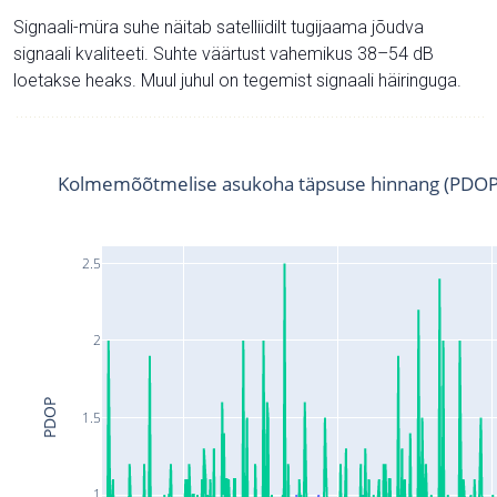
Signaali-müra suhe näitab satelliidilt tugijaama jõudva
signaali kvaliteeti. Suhte väärtust vahemikus 38–54 dB
loetakse heaks. Muul juhul on tegemist signaali häiringuga.
Kolmemõõtmelise asukoha täpsuse hinnang (PDOP
2.5
2
PDOP
1.5
1