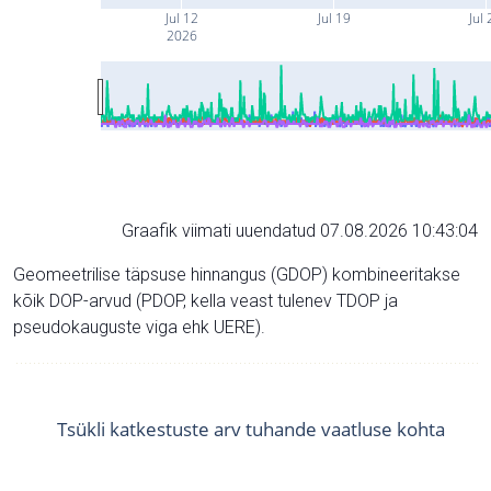
Jul 12
Jul 19
Jul 
2026
Graafik viimati uuendatud 07.08.2026 10:43:04
Geomeetrilise täpsuse hinnangus (GDOP) kombineeritakse
kõik DOP-arvud (PDOP, kella veast tulenev TDOP ja
pseudokauguste viga ehk UERE).
Tsükli katkestuste arv tuhande vaatluse kohta