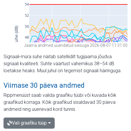
Jaama andmed uuendatud seisuga 2026-08-07 11:31:00
Signaali-müra suhe näitab satelliidilt tugijaama jõudva
signaali kvaliteeti. Suhte väärtust vahemikus 38–54 dB
loetakse heaks. Muul juhul on tegemist signaali häiringuga.
Viimase 30 päeva andmed
Rippmenüüst saab valida graafiku tüübi või kuvada kõik
graafikud korraga. Kõik graafikud sisaldavad 30 päeva
andmeid ning uuenevad kord tunnis.
Vali graafiku tüüp