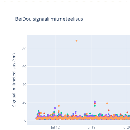
BeiDou signaali mitmeteelisus
80
Signaali mitmeteelisus (cm)
60
40
20
0
Jul 12
Jul 19
Jul 2