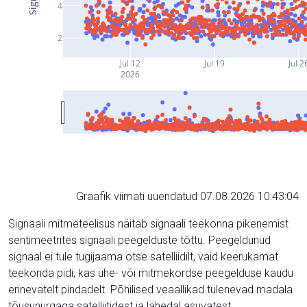
4
2
Jul 12
Jul 19
Jul 2
2026
Graafik viimati uuendatud 07.08.2026 10:43:04
Signaali mitmeteelisus näitab signaali teekonna pikenemist
sentimeetrites signaali peegelduste tõttu. Peegeldunud
signaal ei tule tugijaama otse satelliidilt, vaid keerukamat
teekonda pidi, kas ühe- või mitmekordse peegelduse kaudu
erinevatelt pindadelt. Põhilised veaallikad tulenevad madala
tõusunurgaga satelliitidest ja lähedal asuvatest