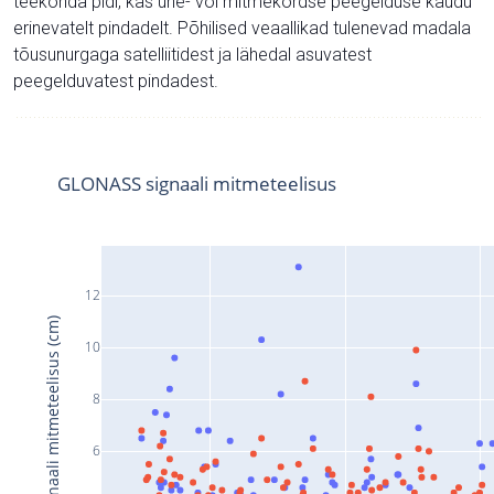
teekonda pidi, kas ühe- või mitmekordse peegelduse kaudu
erinevatelt pindadelt. Põhilised veaallikad tulenevad madala
tõusunurgaga satelliitidest ja lähedal asuvatest
peegelduvatest pindadest.
GLONASS signaali mitmeteelisus
12
Signaali mitmeteelisus (cm)
10
8
6