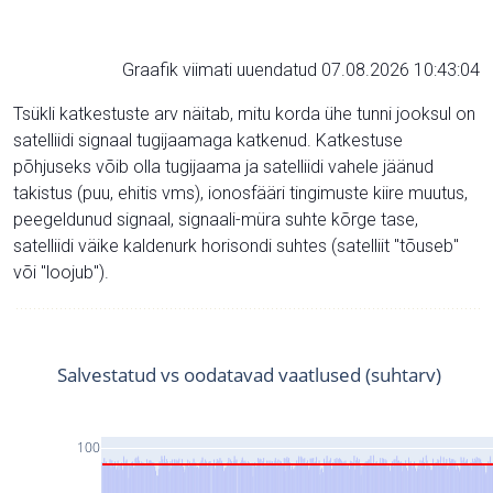
Graafik viimati uuendatud 07.08.2026 10:43:04
Tsükli katkestuste arv näitab, mitu korda ühe tunni jooksul on
satelliidi signaal tugijaamaga katkenud. Katkestuse
põhjuseks võib olla tugijaama ja satelliidi vahele jäänud
takistus (puu, ehitis vms), ionosfääri tingimuste kiire muutus,
peegeldunud signaal, signaali-müra suhte kõrge tase,
satelliidi väike kaldenurk horisondi suhtes (satelliit "tõuseb"
või "loojub").
Salvestatud vs oodatavad vaatlused (suhtarv)
100