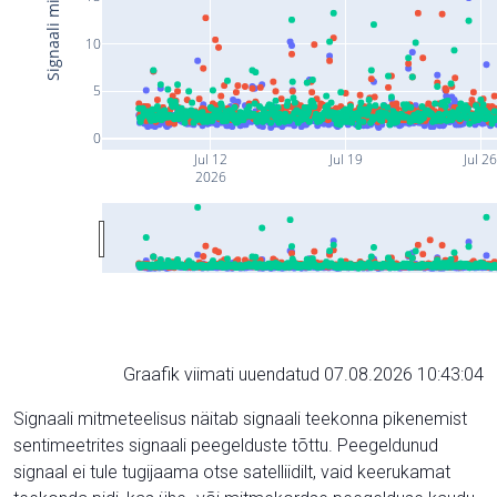
10
5
0
Jul 12
Jul 19
Jul 2
2026
Graafik viimati uuendatud 07.08.2026 10:43:04
Signaali mitmeteelisus näitab signaali teekonna pikenemist
sentimeetrites signaali peegelduste tõttu. Peegeldunud
signaal ei tule tugijaama otse satelliidilt, vaid keerukamat