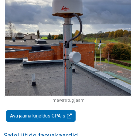
Imavere tugijaam
Ava jaama kirjeldus GPA-s
Satelliitide taevakaardid