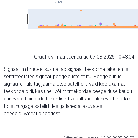
2026
Graafik viimati uuendatud 07.08.2026 10:43:04
Signaali mitmeteelisus näitab signaali teekonna pikenemist
sentimeetrites signaali peegelduste tõttu. Peegeldunud
signaal ei tule tugijaama otse satelliidilt, vaid keerukamat
teekonda pidi, kas ühe- või mitmekordse peegelduse kaudu
erinevatelt pindadelt. Põhilised veaallikad tulenevad madala
tõusunurgaga satelliitidest ja lähedal asuvatest
peegelduvatest pindadest.