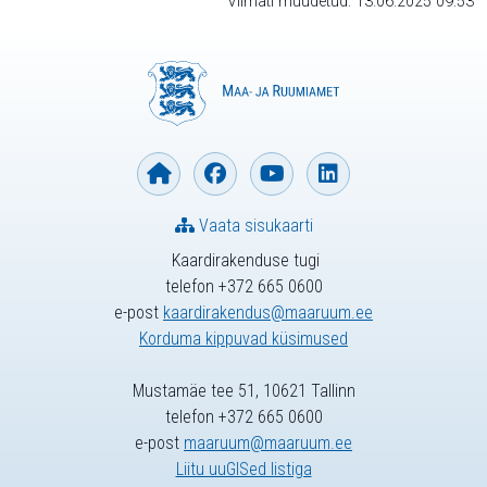
Viimati muudetud: 13.06.2025 09:53
Vaata sisukaarti
Kaardirakenduse tugi
telefon +372 665 0600
e-post
kaardirakendus@maaruum.ee
Korduma kippuvad küsimused
Mustamäe tee 51, 10621 Tallinn
telefon +372 665 0600
e-post
maaruum@maaruum.ee
Liitu uuGISed listiga