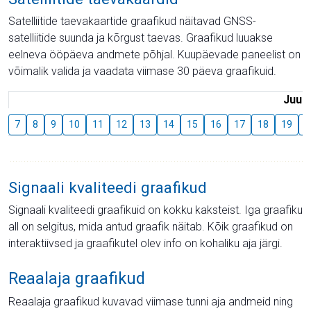
Satelliitide taevakaartide graafikud näitavad GNSS-
satelliitide suunda ja kõrgust taevas. Graafikud luuakse
eelneva ööpäeva andmete põhjal. Kuupäevade paneelist on
võimalik valida ja vaadata viimase 30 päeva graafikuid.
Juuli
7
8
9
10
11
12
13
14
15
16
17
18
19
2
Signaali kvaliteedi graafikud
Signaali kvaliteedi graafikuid on kokku kaksteist. Iga graafiku
all on selgitus, mida antud graafik näitab. Kõik graafikud on
interaktiivsed ja graafikutel olev info on kohaliku aja järgi.
Reaalaja graafikud
Reaalaja graafikud kuvavad viimase tunni aja andmeid ning