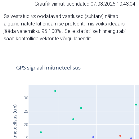
Graafik viimati uuendatud 07.08.2026 10:43:04
Salvestatud
vs
oodatavad vaatlused (suhtarv) näitab
algtundmatute lahendamise protsenti, mis võiks ideaalis
jääda vahemikku 95-100% . Selle statistilise hinnangu abil
saab kontrollida vektorite võrgu lahendit.
GPS signaali mitmeteelisus
30
Signaali mitmeteelisus (cm)
25
20
15