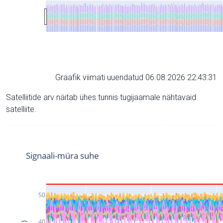
Graafik viimati uuendatud 06.08.2026 22:43:31
Satelliitide arv näitab ühes tunnis tugijaamale nähtavaid
satelliite.
Signaali-müra suhe
50
40