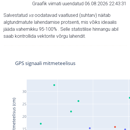
Graafik viimati uuendatud 06.08.2026 22:43:31
Salvestatud
vs
oodatavad vaatlused (suhtarv) näitab
algtundmatute lahendamise protsenti, mis võiks ideaalis
jääda vahemikku 95-100% . Selle statistilise hinnangu abil
saab kontrollida vektorite võrgu lahendit.
GPS signaali mitmeteelisus
30
Signaali mitmeteelisus (cm)
25
20
15