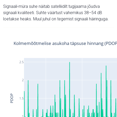
Signaali-müra suhe näitab satelliidilt tugijaama jõudva
signaali kvaliteeti. Suhte väärtust vahemikus 38–54 dB
loetakse heaks. Muul juhul on tegemist signaali häiringuga.
Kolmemõõtmelise asukoha täpsuse hinnang (PDOP
2.5
2
PDOP
1.5
1