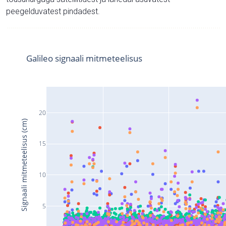
peegelduvatest pindadest.
Galileo signaali mitmeteelisus
20
Signaali mitmeteelisus (cm)
15
10
5