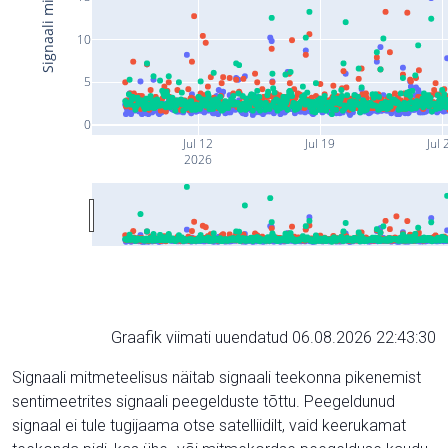
10
5
0
Jul 12
Jul 19
Jul 
2026
Graafik viimati uuendatud 06.08.2026 22:43:30
Signaali mitmeteelisus näitab signaali teekonna pikenemist
sentimeetrites signaali peegelduste tõttu. Peegeldunud
signaal ei tule tugijaama otse satelliidilt, vaid keerukamat