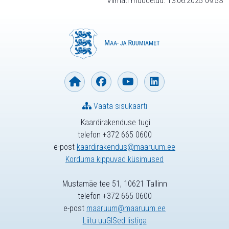
Viimati muudetud: 13.06.2025 09:53
Vaata sisukaarti
Kaardirakenduse tugi
telefon +372 665 0600
e-post
kaardirakendus@maaruum.ee
Korduma kippuvad küsimused
Mustamäe tee 51, 10621 Tallinn
telefon +372 665 0600
e-post
maaruum@maaruum.ee
Liitu uuGISed listiga