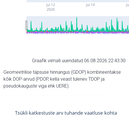
Jul 12
Jul 19
Ju
2026
Graafik viimati uuendatud 06.08.2026 22:43:30
Geomeetrilise täpsuse hinnangus (GDOP) kombineeritakse
kõik DOP-arvud (PDOP, kella veast tulenev TDOP ja
pseudokauguste viga ehk UERE).
Tsükli katkestuste arv tuhande vaatluse kohta