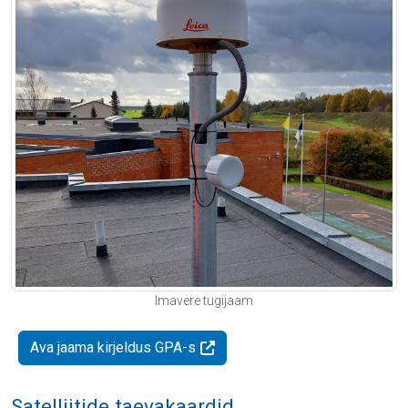
Imavere tugijaam
Ava jaama kirjeldus GPA-s
Satelliitide taevakaardid