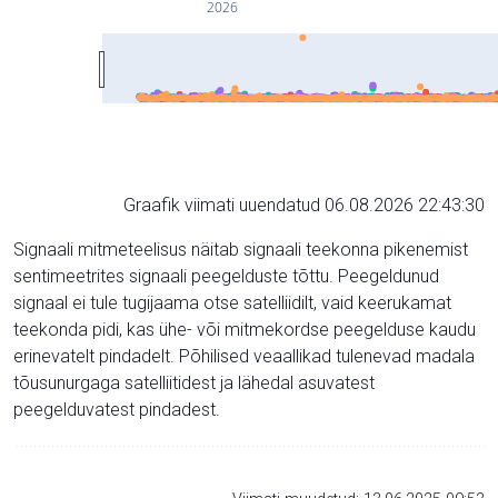
2026
Graafik viimati uuendatud 06.08.2026 22:43:30
Signaali mitmeteelisus näitab signaali teekonna pikenemist
sentimeetrites signaali peegelduste tõttu. Peegeldunud
signaal ei tule tugijaama otse satelliidilt, vaid keerukamat
teekonda pidi, kas ühe- või mitmekordse peegelduse kaudu
erinevatelt pindadelt. Põhilised veaallikad tulenevad madala
tõusunurgaga satelliitidest ja lähedal asuvatest
peegelduvatest pindadest.