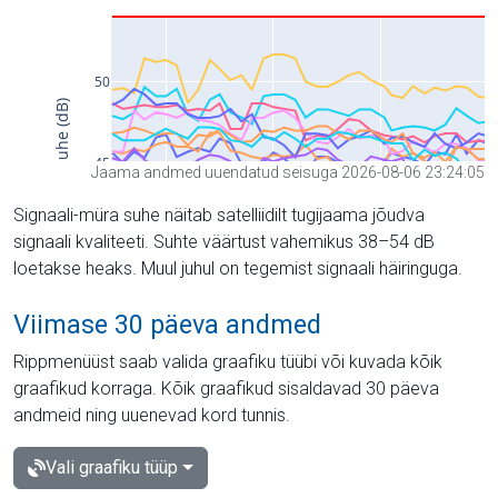
Jaama andmed uuendatud seisuga 2026-08-06 23:24:05
Signaali-müra suhe näitab satelliidilt tugijaama jõudva
signaali kvaliteeti. Suhte väärtust vahemikus 38–54 dB
loetakse heaks. Muul juhul on tegemist signaali häiringuga.
Viimase 30 päeva andmed
Rippmenüüst saab valida graafiku tüübi või kuvada kõik
graafikud korraga. Kõik graafikud sisaldavad 30 päeva
andmeid ning uuenevad kord tunnis.
Vali graafiku tüüp