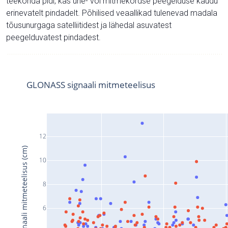
teekonda pidi, kas ühe- või mitmekordse peegelduse kaudu
erinevatelt pindadelt. Põhilised veaallikad tulenevad madala
tõusunurgaga satelliitidest ja lähedal asuvatest
peegelduvatest pindadest.
GLONASS signaali mitmeteelisus
12
Signaali mitmeteelisus (cm)
10
8
6