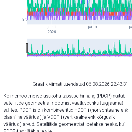
0.5
Jul 12
Jul 19
Ju
2026
Graafik viimati uuendatud 06.08.2026 22:43:31
Kolmemõõtmelise asukoha täpsuse hinnang (PDOP) näitab
satelliitide geomeetria mõõtmist vaatluspunkti (tugijaama)
suhtes. PDOP-is on kombineeritud HDOP-i (horisontaalne ehk
plaaniline väärtus ) ja VDOP-i (vertikaalne ehk kõrguslik
väärtus ) arvud. Satelliitide geomeetriat loetakse heaks, kui
PDOP-i arv jääb alla viie.