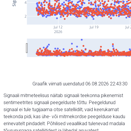
4
2
Jul 12
Jul 19
Jul
2026
Graafik viimati uuendatud 06.08.2026 22:43:30
Signaali mitmeteelisus näitab signaali teekonna pikenemist
sentimeetrites signaali peegelduste tõttu. Peegeldunud
signaal ei tule tugijaama otse satelliidilt, vaid keerukamat
teekonda pidi, kas ühe- või mitmekordse peegelduse kaudu
erinevatelt pindadelt. Põhilised veaallikad tulenevad madala
tõusunurgaga satelliitidest ja lähedal asuvatest