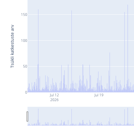
150
Tsükli katkestuste arv
100
50
0
Jul 12
Jul 19
2026