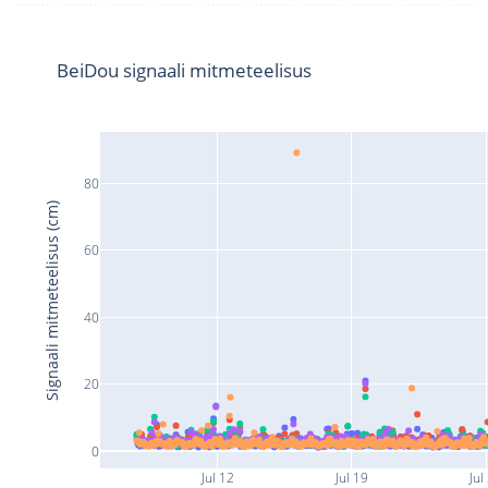
BeiDou signaali mitmeteelisus
80
Signaali mitmeteelisus (cm)
60
40
20
0
Jul 12
Jul 19
Jul