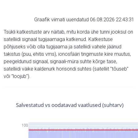
Graafik viimati uuendatud 06.08.2026 22:43:31
Tsükli katkestuste arv näitab, mitu korda ühe tunni jooksul on
satelliidi signaal tugijaamaga katkenud. Katkestuse
põhjuseks võib olla tugijaama ja satelliidi vahele jäänud
takistus (puu, ehitis vms), ionosfääri tingimuste kiire muutus,
peegeldunud signaal, signaali-müra suhte kõrge tase,
satelliidi väike kaldenurk horisondi suhtes (satelliit "tõuseb"
või "loojub").
Salvestatud vs oodatavad vaatlused (suhtarv)
100