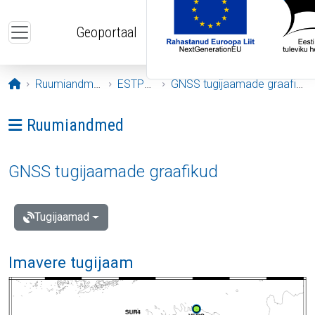
Liigu edasi põhisisu juurde
Geoportaal
Avaleht
Ruumiandmed
ESTPOS
GNSS tugijaamade graafikud
Ava menüü: Ruumiandmed
Ruumiandmed
GNSS tugijaamade graafikud
Tugijaamad
Imavere tugijaam