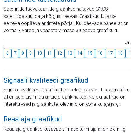
Satelliitide taevakaartide graafikud näitavad GNSS-
satelliitide suunda ja kõrgust taevas. Graafikud luuakse
eelneva ööpäeva andmete põhjal. Kuupäevade paneelist on
võimalik valida ja vaadata viimase 30 päeva graafikuid.
Juu
6
7
8
9
10
11
12
13
14
15
16
17
18
19
Signaali kvaliteedi graafikud
Signaali kvaliteedi graafikuid on kokku kaksteist. Iga graafiku
all on selgitus, mida antud graafik näitab. Kõik graafikud on
interaktiivsed ja graafikutel olev info on kohaliku aja järgi.
Reaalaja graafikud
Reaalaja graafikud kuvavad viimase tunni aja andmeid ning