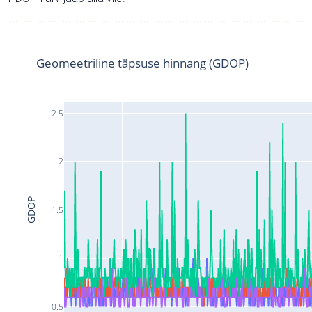
Geomeetriline täpsuse hinnang (GDOP)
2.5
2
GDOP
1.5
1
0.5