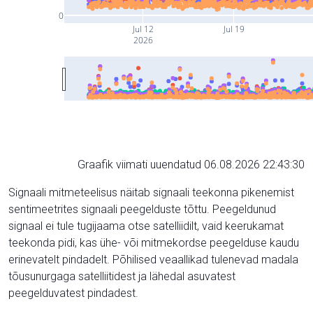
0
Jul 12
Jul 19
2026
Graafik viimati uuendatud 06.08.2026 22:43:30
Signaali mitmeteelisus näitab signaali teekonna pikenemist
sentimeetrites signaali peegelduste tõttu. Peegeldunud
signaal ei tule tugijaama otse satelliidilt, vaid keerukamat
teekonda pidi, kas ühe- või mitmekordse peegelduse kaudu
erinevatelt pindadelt. Põhilised veaallikad tulenevad madala
tõusunurgaga satelliitidest ja lähedal asuvatest
peegelduvatest pindadest.