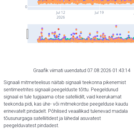
0
Jul 12
Jul 19
2026
Graafik viimati uuendatud 07.08.2026 01:43:14
Signaali mitmeteelisus näitab signaali teekonna pikenemist
sentimeetrites signaali peegelduste tõttu. Peegeldunud
signaal ei tule tugijaama otse satelliidilt, vaid keerukamat
teekonda pidi, kas ühe- või mitmekordse peegelduse kaudu
erinevatelt pindadelt. Põhilised veaallikad tulenevad madala
tõusunurgaga satelliitidest ja lähedal asuvatest
peegelduvatest pindadest.