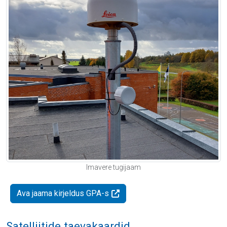
Imavere tugijaam
Ava jaama kirjeldus GPA-s
Satelliitide taevakaardid