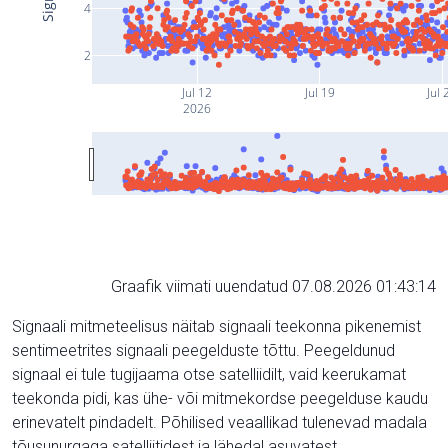
4
2
Jul 12
Jul 19
Jul 
2026
Graafik viimati uuendatud 07.08.2026 01:43:14
Signaali mitmeteelisus näitab signaali teekonna pikenemist
sentimeetrites signaali peegelduste tõttu. Peegeldunud
signaal ei tule tugijaama otse satelliidilt, vaid keerukamat
teekonda pidi, kas ühe- või mitmekordse peegelduse kaudu
erinevatelt pindadelt. Põhilised veaallikad tulenevad madala
tõusunurgaga satelliitidest ja lähedal asuvatest