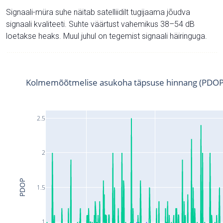
Signaali-müra suhe näitab satelliidilt tugijaama jõudva
signaali kvaliteeti. Suhte väärtust vahemikus 38–54 dB
loetakse heaks. Muul juhul on tegemist signaali häiringuga.
Kolmemõõtmelise asukoha täpsuse hinnang (PDOP
2.5
2
PDOP
1.5
1