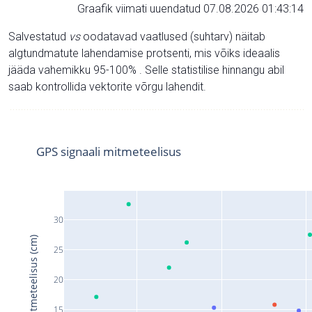
Graafik viimati uuendatud 07.08.2026 01:43:14
Salvestatud
vs
oodatavad vaatlused (suhtarv) näitab
algtundmatute lahendamise protsenti, mis võiks ideaalis
jääda vahemikku 95-100% . Selle statistilise hinnangu abil
saab kontrollida vektorite võrgu lahendit.
GPS signaali mitmeteelisus
30
Signaali mitmeteelisus (cm)
25
20
15