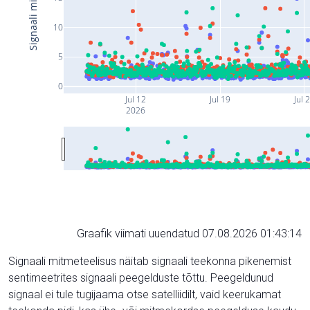
10
5
0
Jul 12
Jul 19
Jul 
2026
Graafik viimati uuendatud 07.08.2026 01:43:14
Signaali mitmeteelisus näitab signaali teekonna pikenemist
sentimeetrites signaali peegelduste tõttu. Peegeldunud
signaal ei tule tugijaama otse satelliidilt, vaid keerukamat