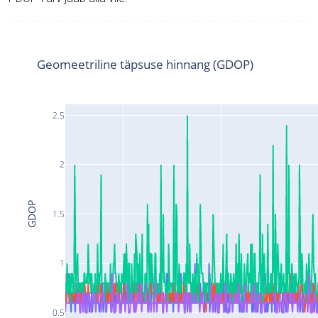
Geomeetriline täpsuse hinnang (GDOP)
2.5
2
GDOP
1.5
1
0.5