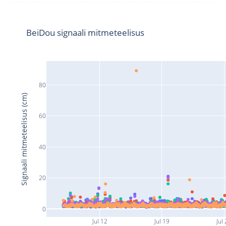
BeiDou signaali mitmeteelisus
80
Signaali mitmeteelisus (cm)
60
40
20
0
Jul 12
Jul 19
Jul