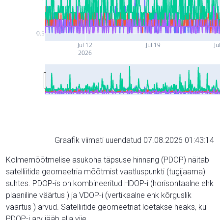
0.5
Jul 12
Jul 19
Ju
2026
Graafik viimati uuendatud 07.08.2026 01:43:14
Kolmemõõtmelise asukoha täpsuse hinnang (PDOP) näitab
satelliitide geomeetria mõõtmist vaatluspunkti (tugijaama)
suhtes. PDOP-is on kombineeritud HDOP-i (horisontaalne ehk
plaaniline väärtus ) ja VDOP-i (vertikaalne ehk kõrguslik
väärtus ) arvud. Satelliitide geomeetriat loetakse heaks, kui
PDOP-i arv jääb alla viie.