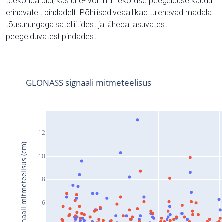
teekonda pidi, kas ühe- või mitmekordse peegelduse kaudu
erinevatelt pindadelt. Põhilised veaallikad tulenevad madala
tõusunurgaga satelliitidest ja lähedal asuvatest
peegelduvatest pindadest.
GLONASS signaali mitmeteelisus
12
Signaali mitmeteelisus (cm)
10
8
6