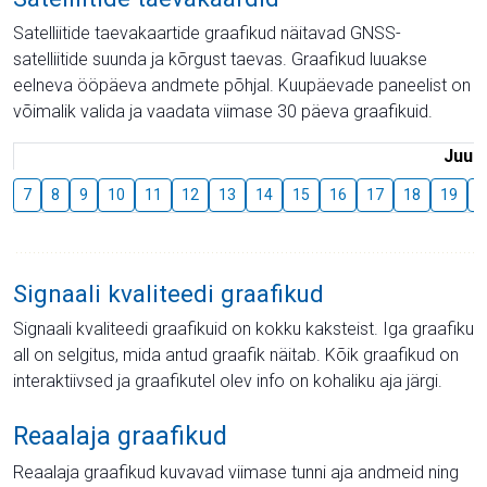
Satelliitide taevakaartide graafikud näitavad GNSS-
satelliitide suunda ja kõrgust taevas. Graafikud luuakse
eelneva ööpäeva andmete põhjal. Kuupäevade paneelist on
võimalik valida ja vaadata viimase 30 päeva graafikuid.
Juuli
7
8
9
10
11
12
13
14
15
16
17
18
19
2
Signaali kvaliteedi graafikud
Signaali kvaliteedi graafikuid on kokku kaksteist. Iga graafiku
all on selgitus, mida antud graafik näitab. Kõik graafikud on
interaktiivsed ja graafikutel olev info on kohaliku aja järgi.
Reaalaja graafikud
Reaalaja graafikud kuvavad viimase tunni aja andmeid ning