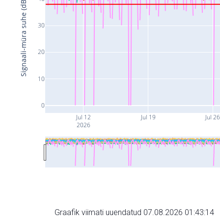
Signaali-müra suhe (dB)
30
20
10
0
Jul 12
Jul 19
Jul 2
2026
Graafik viimati uuendatud 07.08.2026 01:43:14