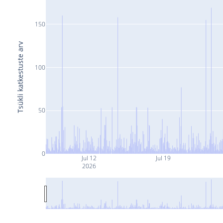
150
Tsükli katkestuste arv
100
50
0
Jul 12
Jul 19
2026