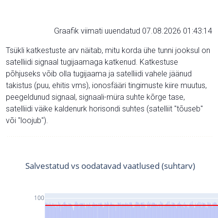
Graafik viimati uuendatud 07.08.2026 01:43:14
Tsükli katkestuste arv näitab, mitu korda ühe tunni jooksul on
satelliidi signaal tugijaamaga katkenud. Katkestuse
põhjuseks võib olla tugijaama ja satelliidi vahele jäänud
takistus (puu, ehitis vms), ionosfääri tingimuste kiire muutus,
peegeldunud signaal, signaali-müra suhte kõrge tase,
satelliidi väike kaldenurk horisondi suhtes (satelliit "tõuseb"
või "loojub").
Salvestatud vs oodatavad vaatlused (suhtarv)
100