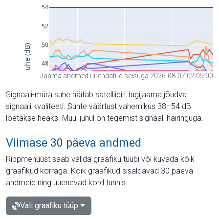
Jaama andmed uuendatud seisuga 2026-08-07 02:05:00
Signaali-müra suhe näitab satelliidilt tugijaama jõudva
signaali kvaliteeti. Suhte väärtust vahemikus 38–54 dB
loetakse heaks. Muul juhul on tegemist signaali häiringuga.
Viimase 30 päeva andmed
Rippmenüüst saab valida graafiku tüübi või kuvada kõik
graafikud korraga. Kõik graafikud sisaldavad 30 päeva
andmeid ning uuenevad kord tunnis.
Vali graafiku tüüp