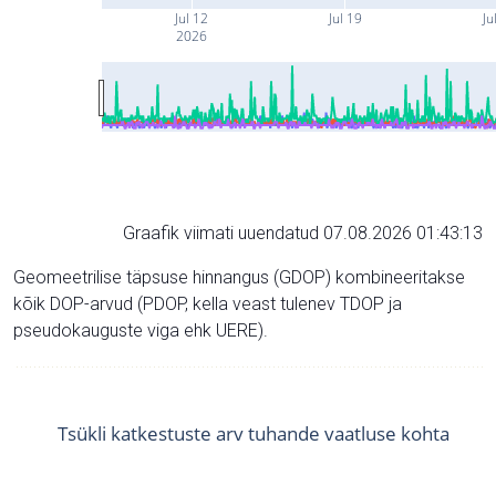
Jul 12
Jul 19
Ju
2026
Graafik viimati uuendatud 07.08.2026 01:43:13
Geomeetrilise täpsuse hinnangus (GDOP) kombineeritakse
kõik DOP-arvud (PDOP, kella veast tulenev TDOP ja
pseudokauguste viga ehk UERE).
Tsükli katkestuste arv tuhande vaatluse kohta