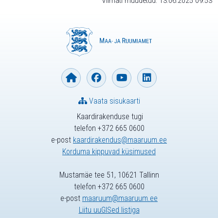
Viimati muudetud: 13.06.2025 09:53
Vaata sisukaarti
Kaardirakenduse tugi
telefon +372 665 0600
e-post
kaardirakendus@maaruum.ee
Korduma kippuvad küsimused
Mustamäe tee 51, 10621 Tallinn
telefon +372 665 0600
e-post
maaruum@maaruum.ee
Liitu uuGISed listiga