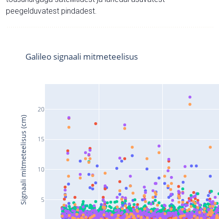
peegelduvatest pindadest.
Galileo signaali mitmeteelisus
20
Signaali mitmeteelisus (cm)
15
10
5