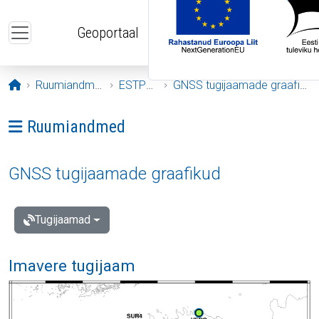
Liigu edasi põhisisu juurde
Geoportaal
Avaleht
Ruumiandmed
ESTPOS
GNSS tugijaamade graafikud
Ava menüü: Ruumiandmed
Ruumiandmed
GNSS tugijaamade graafikud
Tugijaamad
Imavere tugijaam