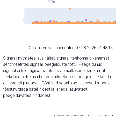
2026
Graafik viimati uuendatud 07.08.2026 01:43:14
Signaali mitmeteelisus näitab signaali teekonna pikenemist
sentimeetrites signaali peegelduste tõttu. Peegeldunud
signaal ei tule tugijaama otse satelliidilt, vaid keerukamat
teekonda pidi, kas ühe- või mitmekordse peegelduse kaudu
erinevatelt pindadelt. Põhilised veaallikad tulenevad madala
tõusunurgaga satelliitidest ja lähedal asuvatest
peegelduvatest pindadest.