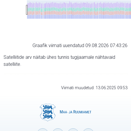
Graafik viimati uuendatud 09.08.2026 07:43:26
Satelliitide arv näitab ühes tunnis tugijaamale nähtavaid
satelliite.
Viimati muudetud: 13.06.2025 09:53