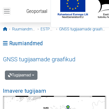
Liigu edasi põhisisu juurde
Geoportaal
Avaleht
Ruumiandmed
ESTPOS
GNSS tugijaamade graafikud
Ava menüü: Ruumiandmed
Ruumiandmed
GNSS tugijaamade graafikud
Tugijaamad
Imavere tugijaam