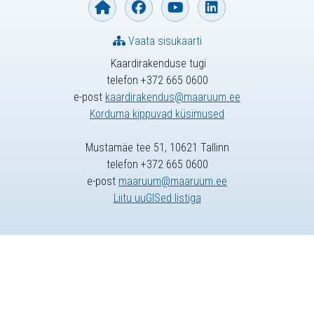
Vaata sisukaarti
Kaardirakenduse tugi
telefon +372 665 0600
e-post
kaardirakendus@maaruum.ee
Korduma kippuvad küsimused
Mustamäe tee 51, 10621 Tallinn
telefon +372 665 0600
e-post
maaruum@maaruum.ee
Liitu uuGISed listiga