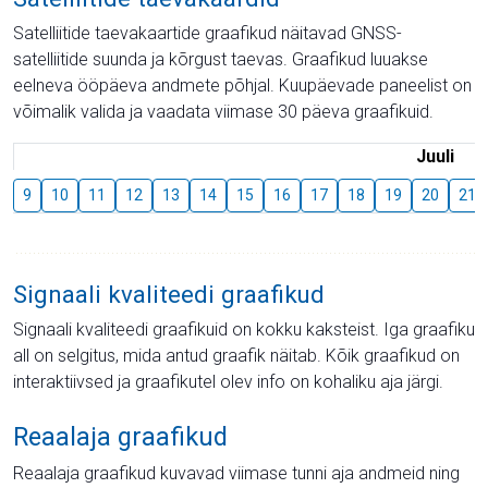
Satelliitide taevakaartide graafikud näitavad GNSS-
satelliitide suunda ja kõrgust taevas. Graafikud luuakse
eelneva ööpäeva andmete põhjal. Kuupäevade paneelist on
võimalik valida ja vaadata viimase 30 päeva graafikuid.
Juuli
9
10
11
12
13
14
15
16
17
18
19
20
21
Signaali kvaliteedi graafikud
Signaali kvaliteedi graafikuid on kokku kaksteist. Iga graafiku
all on selgitus, mida antud graafik näitab. Kõik graafikud on
interaktiivsed ja graafikutel olev info on kohaliku aja järgi.
Reaalaja graafikud
Reaalaja graafikud kuvavad viimase tunni aja andmeid ning