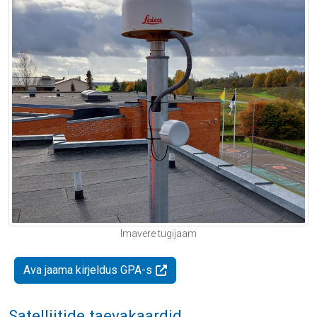
Imavere tugijaam
Ava jaama kirjeldus GPA-s
Satelliitide taevakaardid