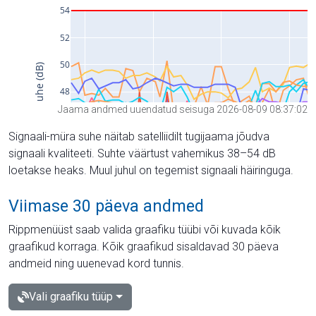
Jaama andmed uuendatud seisuga 2026-08-09 08:37:02
Signaali-müra suhe näitab satelliidilt tugijaama jõudva
signaali kvaliteeti. Suhte väärtust vahemikus 38–54 dB
loetakse heaks. Muul juhul on tegemist signaali häiringuga.
Viimase 30 päeva andmed
Rippmenüüst saab valida graafiku tüübi või kuvada kõik
graafikud korraga. Kõik graafikud sisaldavad 30 päeva
andmeid ning uuenevad kord tunnis.
Vali graafiku tüüp