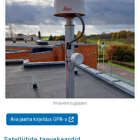
Imavere tugijaam
Ava jaama kirjeldus GPA-s
Satelliitide taevakaardid