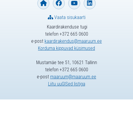
Vaata sisukaarti
Kaardirakenduse tugi
telefon +372 665 0600
e-post
kaardirakendus@maaruum.ee
Korduma kippuvad küsimused
Mustamäe tee 51, 10621 Tallinn
telefon +372 665 0600
e-post
maaruum@maaruum.ee
Liitu uuGISed listiga