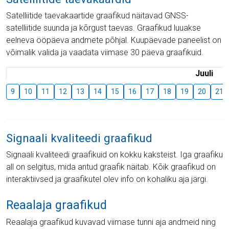
Satelliitide taevakaartide graafikud näitavad GNSS-
satelliitide suunda ja kõrgust taevas. Graafikud luuakse
eelneva ööpäeva andmete põhjal. Kuupäevade paneelist on
võimalik valida ja vaadata viimase 30 päeva graafikuid.
Juuli
9
10
11
12
13
14
15
16
17
18
19
20
21
Signaali kvaliteedi graafikud
Signaali kvaliteedi graafikuid on kokku kaksteist. Iga graafiku
all on selgitus, mida antud graafik näitab. Kõik graafikud on
interaktiivsed ja graafikutel olev info on kohaliku aja järgi.
Reaalaja graafikud
Reaalaja graafikud kuvavad viimase tunni aja andmeid ning