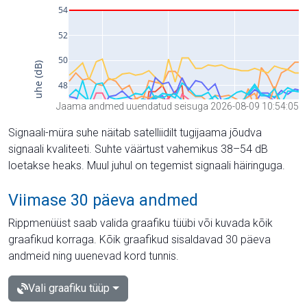
Jaama andmed uuendatud seisuga 2026-08-09 10:54:05
Signaali-müra suhe näitab satelliidilt tugijaama jõudva
signaali kvaliteeti. Suhte väärtust vahemikus 38–54 dB
loetakse heaks. Muul juhul on tegemist signaali häiringuga.
Viimase 30 päeva andmed
Rippmenüüst saab valida graafiku tüübi või kuvada kõik
graafikud korraga. Kõik graafikud sisaldavad 30 päeva
andmeid ning uuenevad kord tunnis.
Vali graafiku tüüp