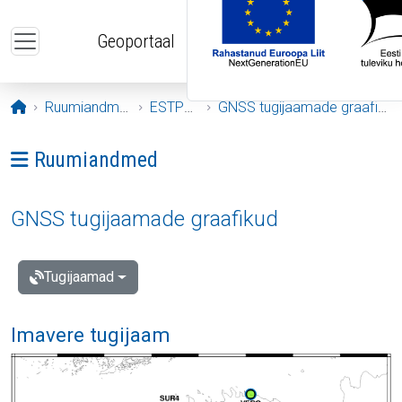
Liigu edasi põhisisu juurde
Geoportaal
Avaleht
Ruumiandmed
ESTPOS
GNSS tugijaamade graafikud
Ava menüü: Ruumiandmed
Ruumiandmed
GNSS tugijaamade graafikud
Tugijaamad
Imavere tugijaam