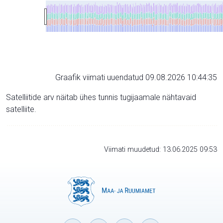
Graafik viimati uuendatud 09.08.2026 10:44:35
Satelliitide arv näitab ühes tunnis tugijaamale nähtavaid
satelliite.
Viimati muudetud: 13.06.2025 09:53