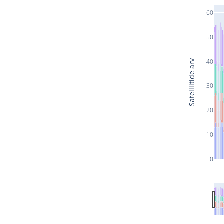
60
50
40
Satelliitide arv
30
20
10
0