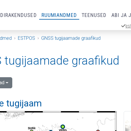
RDIRAKENDUSED
RUUMIANDMED
TEENUSED
ABI JA 
es
ndmed
ESTPOS
GNSS tugijaamade graafikud
tugijaamade graafikud
ad
e tugijaam