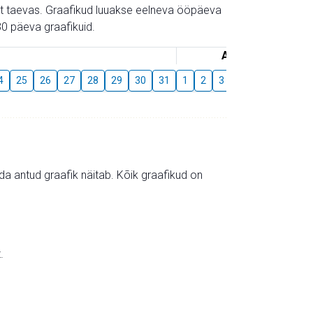
gust taevas. Graafikud luuakse eelneva ööpäeva
0 päeva graafikuid.
August
4
25
26
27
28
29
30
31
1
2
3
4
5
6
7
mida antud graafik näitab. Kõik graafikud on
.