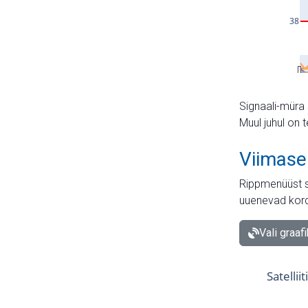
Signaali-müra 
Muul juhul on 
Viimase
Rippmenüüst s
uuenevad kord
Vali graaf
Satellii