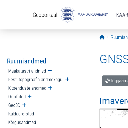
Liigu edasi põhisisu juurde
Geoportaal
KAA
Avaleht
Ruumia
GNSS 
Ruumiandmed
Maakatastri andmed
Ava alammenüü
Eesti topograafia andmekogu
Ava alammenüü
Tugijaam
Kitsenduste andmed
Ava alammenüü
Ortofotod
Ava alammenüü
Imaver
Geo3D
Ava alammenüü
Kaldaerofotod
Kõrgusandmed
Ava alammenüü