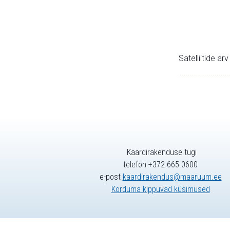
Satelliitide ar
Kaardirakenduse tugi
telefon +372 665 0600
e-post
kaardirakendus@maaruum.ee
Korduma kippuvad küsimused