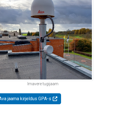
Imavere tugijaam
Ava jaama kirjeldus GPA-s