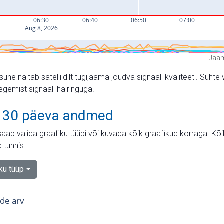
Jaam
suhe näitab satelliidilt tugijaama jõudva signaali kvaliteeti. Su
tegemist signaali häiringuga.
 30 päeva andmed
aab valida graafiku tüübi või kuvada kõik graafikud korraga. Kõ
 tunnis.
iku tüüp
tide arv