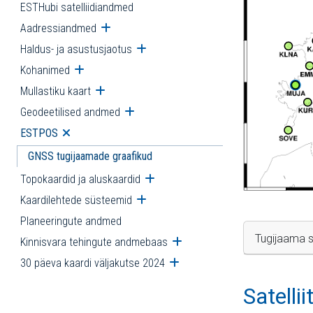
ESTHubi satelliidiandmed
Aadressiandmed
Ava alammenüü
Haldus- ja asustusjaotus
Ava alammenüü
Kohanimed
Ava alammenüü
Mullastiku kaart
Ava alammenüü
Geodeetilised andmed
Ava alammenüü
ESTPOS
Ava alammenüü
GNSS tugijaamade graafikud
Topokaardid ja aluskaardid
Ava alammenüü
Kaardilehtede süsteemid
Ava alammenüü
Planeeringute andmed
Tugijaama s
Kinnisvara tehingute andmebaas
Ava alammenüü
30 päeva kaardi väljakutse 2024
Ava alammenüü
Satelli