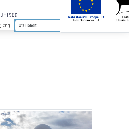
JUHISED
t
eng
Otsi