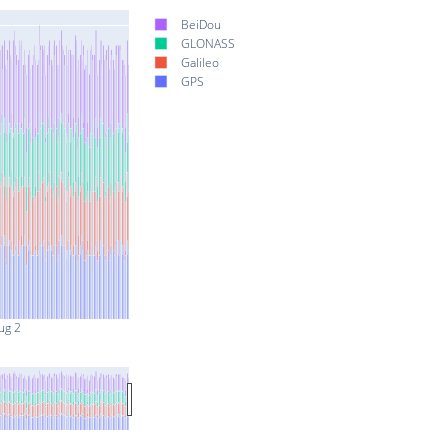
BeiDou
GLONASS
Galileo
GPS
ug 2