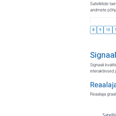
Satelliitide t
andmete põhja
8
9
10
Signaal
Signaali kvali
interaktiivsed 
Reaalaj
Reaalaja graa