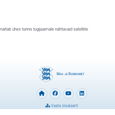
v näitab ühes tunnis tugijaamale nähtavaid satelliite.
Vaata sisukaarti