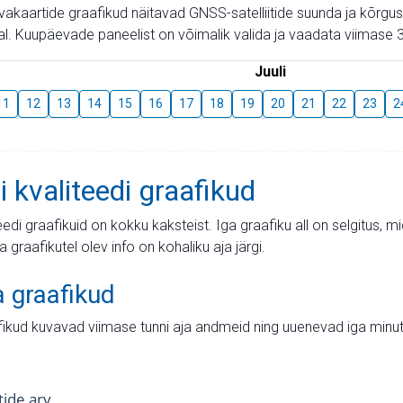
aevakaartide graafikud näitavad GNSS-satelliitide suunda ja kõr
l. Kuupäevade paneelist on võimalik valida ja vaadata viimase 3
Juuli
11
12
13
14
15
16
17
18
19
20
21
22
23
2
i kvaliteedi graafikud
teedi graafikuid on kokku kaksteist. Iga graafiku all on selgitus, 
ja graafikutel olev info on kohaliku aja järgi.
a graafikud
fikud kuvavad viimase tunni aja andmeid ning uuenevad iga minut