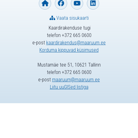
Vaata sisukaarti
Kaardirakenduse tugi
telefon +372 665 0600
e-post
kaardirakendus@maaruum.ee
Korduma kippuvad küsimused
Mustamäe tee 51, 10621 Tallinn
telefon +372 665 0600
e-post
maaruum@maaruum.ee
Liitu uuGISed listiga