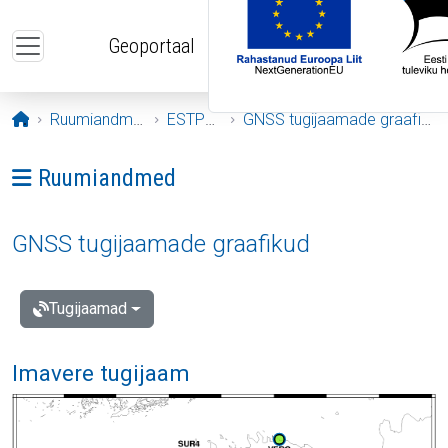
Liigu edasi põhisisu juurde
Geoportaal
Avaleht
Ruumiandmed
ESTPOS
GNSS tugijaamade graafikud
Ava menüü: Ruumiandmed
Ruumiandmed
GNSS tugijaamade graafikud
Tugijaamad
Imavere tugijaam