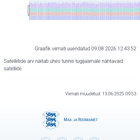
Graafik viimati uuendatud 09.08.2026 12:43:52
Satelliitide arv näitab ühes tunnis tugijaamale nähtavaid
satelliite.
Viimati muudetud: 13.06.2025 09:53