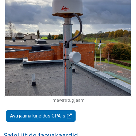
Imavere tugijaam
Ava jaama kirjeldus GPA-s
Satelliitide taevakaardid