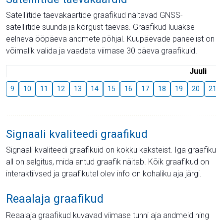
Satelliitide taevakaartide graafikud näitavad GNSS-
satelliitide suunda ja kõrgust taevas. Graafikud luuakse
eelneva ööpäeva andmete põhjal. Kuupäevade paneelist on
võimalik valida ja vaadata viimase 30 päeva graafikuid.
Juuli
9
10
11
12
13
14
15
16
17
18
19
20
21
Signaali kvaliteedi graafikud
Signaali kvaliteedi graafikuid on kokku kaksteist. Iga graafiku
all on selgitus, mida antud graafik näitab. Kõik graafikud on
interaktiivsed ja graafikutel olev info on kohaliku aja järgi.
Reaalaja graafikud
Reaalaja graafikud kuvavad viimase tunni aja andmeid ning