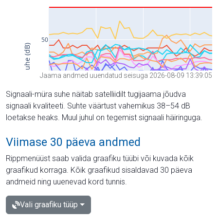
Jaama andmed uuendatud seisuga 2026-08-09 13:39:05
Signaali-müra suhe näitab satelliidilt tugijaama jõudva
signaali kvaliteeti. Suhte väärtust vahemikus 38–54 dB
loetakse heaks. Muul juhul on tegemist signaali häiringuga.
Viimase 30 päeva andmed
Rippmenüüst saab valida graafiku tüübi või kuvada kõik
graafikud korraga. Kõik graafikud sisaldavad 30 päeva
andmeid ning uuenevad kord tunnis.
Vali graafiku tüüp