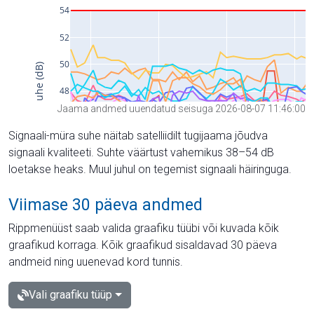
Jaama andmed uuendatud seisuga 2026-08-07 11:46:00
Signaali-müra suhe näitab satelliidilt tugijaama jõudva
signaali kvaliteeti. Suhte väärtust vahemikus 38–54 dB
loetakse heaks. Muul juhul on tegemist signaali häiringuga.
Viimase 30 päeva andmed
Rippmenüüst saab valida graafiku tüübi või kuvada kõik
graafikud korraga. Kõik graafikud sisaldavad 30 päeva
andmeid ning uuenevad kord tunnis.
Vali graafiku tüüp