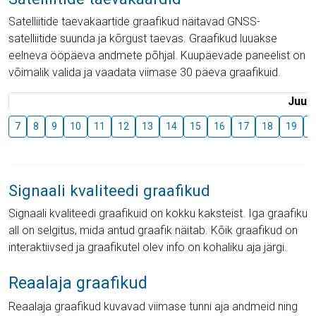
Satelliitide taevakaartide graafikud näitavad GNSS-
satelliitide suunda ja kõrgust taevas. Graafikud luuakse
eelneva ööpäeva andmete põhjal. Kuupäevade paneelist on
võimalik valida ja vaadata viimase 30 päeva graafikuid.
Juuli
7
8
9
10
11
12
13
14
15
16
17
18
19
2
Signaali kvaliteedi graafikud
Signaali kvaliteedi graafikuid on kokku kaksteist. Iga graafiku
all on selgitus, mida antud graafik näitab. Kõik graafikud on
interaktiivsed ja graafikutel olev info on kohaliku aja järgi.
Reaalaja graafikud
Reaalaja graafikud kuvavad viimase tunni aja andmeid ning