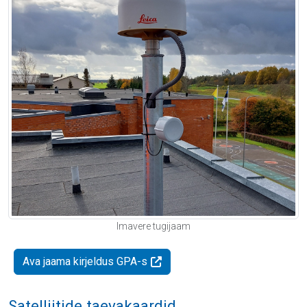
Imavere tugijaam
Ava jaama kirjeldus GPA-s
Satelliitide taevakaardid