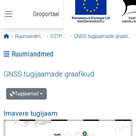
Liigu edasi põhisisu juurde
Geoportaal
Avaleht
Ruumiandmed
ESTPOS
GNSS tugijaamade graafikud
Ava menüü: Ruumiandmed
Ruumiandmed
GNSS tugijaamade graafikud
Tugijaamad
Imavere tugijaam