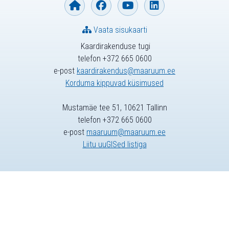
Vaata sisukaarti
Kaardirakenduse tugi
telefon +372 665 0600
e-post
kaardirakendus@maaruum.ee
Korduma kippuvad küsimused
Mustamäe tee 51, 10621 Tallinn
telefon +372 665 0600
e-post
maaruum@maaruum.ee
Liitu uuGISed listiga