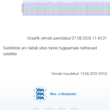
Graafik viimati uuendatud 07.08.2026 11:43:21
Satelliitide arv näitab ühes tunnis tugijaamale nähtavaid
satelliite.
Viimati muudetud: 13.06.2025 09:53