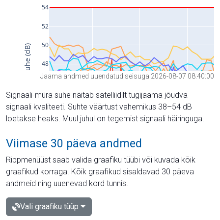
Jaama andmed uuendatud seisuga 2026-08-07 08:40:00
Signaali-müra suhe näitab satelliidilt tugijaama jõudva
signaali kvaliteeti. Suhte väärtust vahemikus 38–54 dB
loetakse heaks. Muul juhul on tegemist signaali häiringuga.
Viimase 30 päeva andmed
Rippmenüüst saab valida graafiku tüübi või kuvada kõik
graafikud korraga. Kõik graafikud sisaldavad 30 päeva
andmeid ning uuenevad kord tunnis.
Vali graafiku tüüp