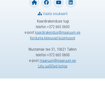
Vaata sisukaarti
Kaardirakenduse tugi
telefon +372 665 0600
e-post
kaardirakendus@maaruum.ee
Korduma kippuvad küsimused
Mustamäe tee 51, 10621 Tallinn
telefon +372 665 0600
e-post
maaruum@maaruum.ee
Liitu uuGISed listiga