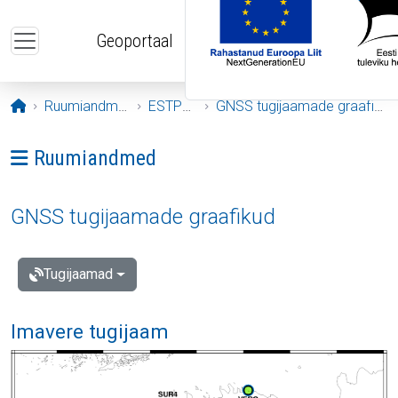
Liigu edasi põhisisu juurde
Geoportaal
Avaleht
Ruumiandmed
ESTPOS
GNSS tugijaamade graafikud
Ava menüü: Ruumiandmed
Ruumiandmed
GNSS tugijaamade graafikud
Tugijaamad
Imavere tugijaam