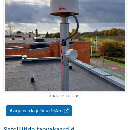
Imavere tugijaam
Ava jaama kirjeldus GPA-s
Satelliitide taevakaardid