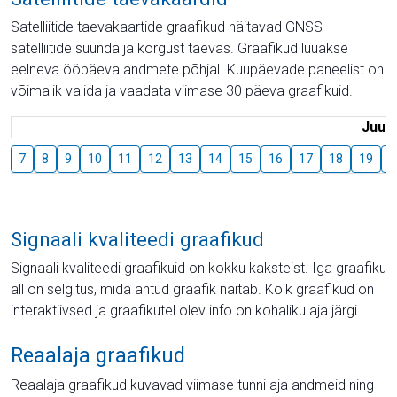
Satelliitide taevakaartide graafikud näitavad GNSS-
satelliitide suunda ja kõrgust taevas. Graafikud luuakse
eelneva ööpäeva andmete põhjal. Kuupäevade paneelist on
võimalik valida ja vaadata viimase 30 päeva graafikuid.
Juuli
7
8
9
10
11
12
13
14
15
16
17
18
19
2
Signaali kvaliteedi graafikud
Signaali kvaliteedi graafikuid on kokku kaksteist. Iga graafiku
all on selgitus, mida antud graafik näitab. Kõik graafikud on
interaktiivsed ja graafikutel olev info on kohaliku aja järgi.
Reaalaja graafikud
Reaalaja graafikud kuvavad viimase tunni aja andmeid ning