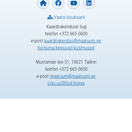
Vaata sisukaarti
Kaardirakenduse tugi
telefon +372 665 0600
e-post
kaardirakendus@maaruum.ee
Korduma kippuvad küsimused
Mustamäe tee 51, 10621 Tallinn
telefon +372 665 0600
e-post
maaruum@maaruum.ee
Liitu uuGISed listiga