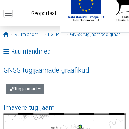
Liigu edasi põhisisu juurde
Geoportaal
Avaleht
Ruumiandmed
ESTPOS
GNSS tugijaamade graafikud
Ava menüü: Ruumiandmed
Ruumiandmed
GNSS tugijaamade graafikud
Tugijaamad
Imavere tugijaam