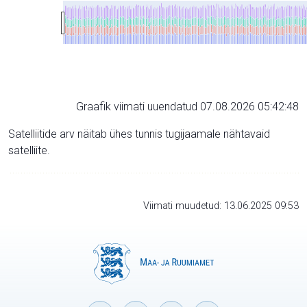
Graafik viimati uuendatud 07.08.2026 05:42:48
Satelliitide arv näitab ühes tunnis tugijaamale nähtavaid
satelliite.
Viimati muudetud: 13.06.2025 09:53