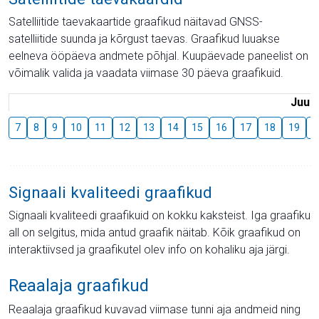
Satelliitide taevakaartide graafikud näitavad GNSS-
satelliitide suunda ja kõrgust taevas. Graafikud luuakse
eelneva ööpäeva andmete põhjal. Kuupäevade paneelist on
võimalik valida ja vaadata viimase 30 päeva graafikuid.
Juuli
7
8
9
10
11
12
13
14
15
16
17
18
19
2
Signaali kvaliteedi graafikud
Signaali kvaliteedi graafikuid on kokku kaksteist. Iga graafiku
all on selgitus, mida antud graafik näitab. Kõik graafikud on
interaktiivsed ja graafikutel olev info on kohaliku aja järgi.
Reaalaja graafikud
Reaalaja graafikud kuvavad viimase tunni aja andmeid ning