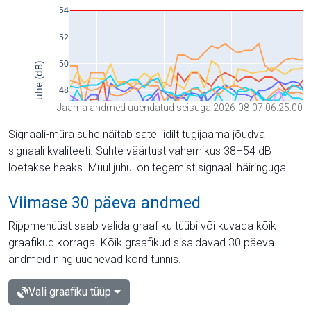
Jaama andmed uuendatud seisuga 2026-08-07 06:25:00
Signaali-müra suhe näitab satelliidilt tugijaama jõudva
signaali kvaliteeti. Suhte väärtust vahemikus 38–54 dB
loetakse heaks. Muul juhul on tegemist signaali häiringuga.
Viimase 30 päeva andmed
Rippmenüüst saab valida graafiku tüübi või kuvada kõik
graafikud korraga. Kõik graafikud sisaldavad 30 päeva
andmeid ning uuenevad kord tunnis.
Vali graafiku tüüp