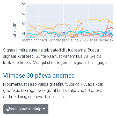
Jaama andmed uuendatud seisuga 2026-08-08 06:04:05
Signaali-müra suhe näitab satelliidilt tugijaama jõudva
signaali kvaliteeti. Suhte väärtust vahemikus 38–54 dB
loetakse heaks. Muul juhul on tegemist signaali häiringuga.
Viimase 30 päeva andmed
Rippmenüüst saab valida graafiku tüübi või kuvada kõik
graafikud korraga. Kõik graafikud sisaldavad 30 päeva
andmeid ning uuenevad kord tunnis.
Vali graafiku tüüp