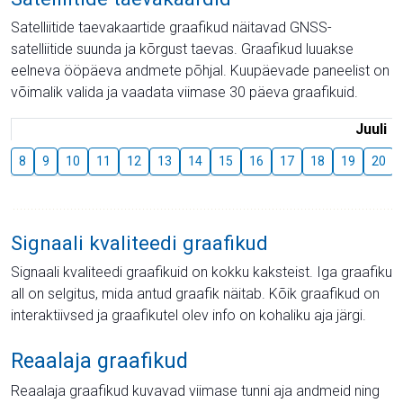
Satelliitide taevakaartide graafikud näitavad GNSS-
satelliitide suunda ja kõrgust taevas. Graafikud luuakse
eelneva ööpäeva andmete põhjal. Kuupäevade paneelist on
võimalik valida ja vaadata viimase 30 päeva graafikuid.
Juuli
8
9
10
11
12
13
14
15
16
17
18
19
20
Signaali kvaliteedi graafikud
Signaali kvaliteedi graafikuid on kokku kaksteist. Iga graafiku
all on selgitus, mida antud graafik näitab. Kõik graafikud on
interaktiivsed ja graafikutel olev info on kohaliku aja järgi.
Reaalaja graafikud
Reaalaja graafikud kuvavad viimase tunni aja andmeid ning