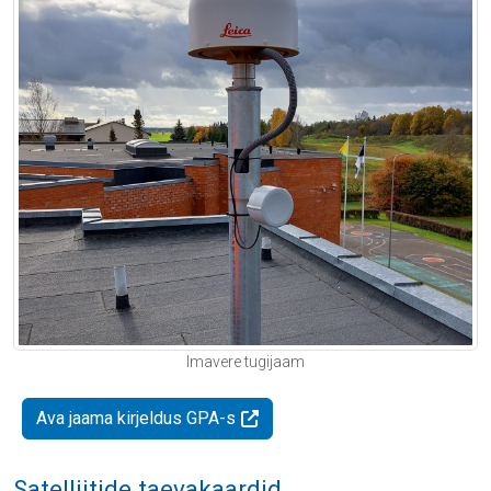
Imavere tugijaam
Ava jaama kirjeldus GPA-s
Satelliitide taevakaardid