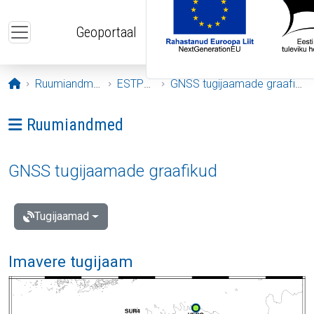
Liigu edasi põhisisu juurde
Geoportaal
Avaleht
Ruumiandmed
ESTPOS
GNSS tugijaamade graafikud
Ava menüü: Ruumiandmed
Ruumiandmed
GNSS tugijaamade graafikud
Tugijaamad
Imavere tugijaam