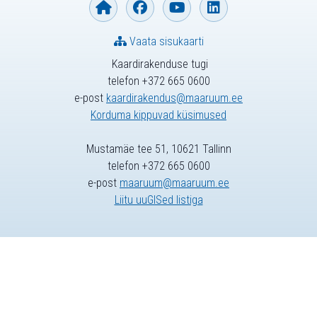
Vaata sisukaarti
Kaardirakenduse tugi
telefon +372 665 0600
e-post
kaardirakendus@maaruum.ee
Korduma kippuvad küsimused
Mustamäe tee 51, 10621 Tallinn
telefon +372 665 0600
e-post
maaruum@maaruum.ee
Liitu uuGISed listiga