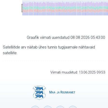
Graafik viimati uuendatud 08.08.2026 05:43:00
Satelliitide arv näitab ühes tunnis tugijaamale nähtavaid
satelliite.
Viimati muudetud: 13.06.2025 09:53