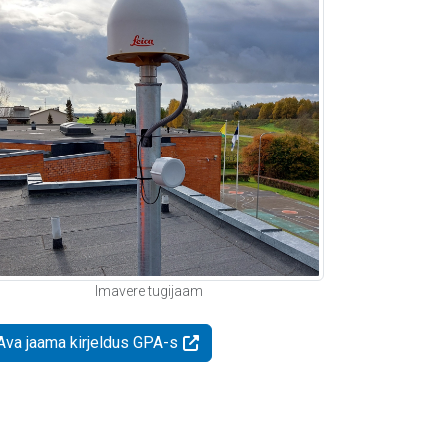
Imavere tugijaam
Ava jaama kirjeldus GPA-s