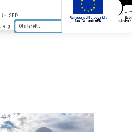
JUHISED
t
eng
Otsi