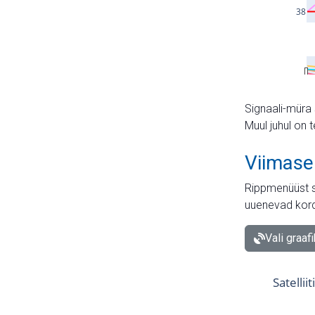
Signaali-müra 
Muul juhul on 
Viimase
Rippmenüüst s
uuenevad kord
Vali graaf
Satellii