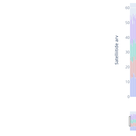
60
50
40
Satelliitide arv
30
20
10
0