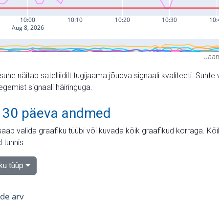
Jaam
suhe näitab satelliidilt tugijaama jõudva signaali kvaliteeti. Su
tegemist signaali häiringuga.
 30 päeva andmed
aab valida graafiku tüübi või kuvada kõik graafikud korraga. Kõ
 tunnis.
iku tüüp
tide arv