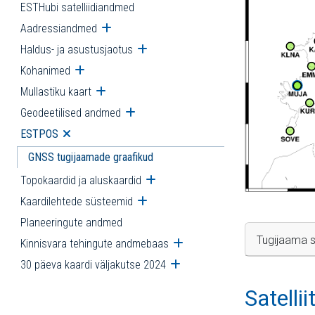
ESTHubi satelliidiandmed
Aadressiandmed
Ava alammenüü
Haldus- ja asustusjaotus
Ava alammenüü
Kohanimed
Ava alammenüü
Mullastiku kaart
Ava alammenüü
Geodeetilised andmed
Ava alammenüü
ESTPOS
Ava alammenüü
GNSS tugijaamade graafikud
Topokaardid ja aluskaardid
Ava alammenüü
Kaardilehtede süsteemid
Ava alammenüü
Planeeringute andmed
Tugijaama s
Kinnisvara tehingute andmebaas
Ava alammenüü
30 päeva kaardi väljakutse 2024
Ava alammenüü
Satelli