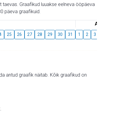
gust taevas. Graafikud luuakse eelneva ööpäeva
0 päeva graafikuid.
August
4
25
26
27
28
29
30
31
1
2
3
4
5
6
7
mida antud graafik näitab. Kõik graafikud on
.