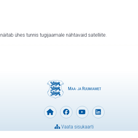
v näitab ühes tunnis tugijaamale nähtavaid satelliite.
Vaata sisukaarti