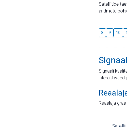
Satelliitide t
andmete põhja
8
9
10
Signaal
Signaali kvali
interaktiivsed 
Reaalaj
Reaalaja graa