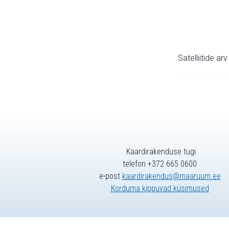
Satelliitide ar
Kaardirakenduse tugi
telefon +372 665 0600
e-post
kaardirakendus@maaruum.ee
Korduma kippuvad küsimused