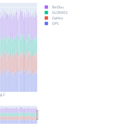
BeiDou
GLONASS
Galileo
GPS
g 2