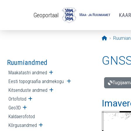
Liigu edasi põhisisu juurde
Geoportaal
KAA
Avaleht
Ruumia
GNSS 
Ruumiandmed
Maakatastri andmed
Ava alammenüü
Eesti topograafia andmekogu
Ava alammenüü
Tugijaam
Kitsenduste andmed
Ava alammenüü
Ortofotod
Ava alammenüü
Imaver
Geo3D
Ava alammenüü
Kaldaerofotod
Kõrgusandmed
Ava alammenüü