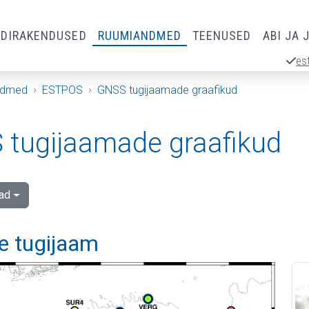
RDIRAKENDUSED
RUUMIANDMED
TEENUSED
ABI JA 
es
ndmed
ESTPOS
GNSS tugijaamade graafikud
tugijaamade graafikud
ad
e tugijaam