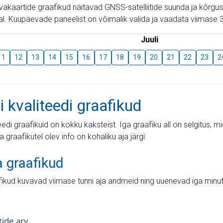
aevakaartide graafikud näitavad GNSS-satelliitide suunda ja kõr
l. Kuupäevade paneelist on võimalik valida ja vaadata viimase 3
Juuli
11
12
13
14
15
16
17
18
19
20
21
22
23
2
i kvaliteedi graafikud
teedi graafikuid on kokku kaksteist. Iga graafiku all on selgitus, 
ja graafikutel olev info on kohaliku aja järgi.
a graafikud
fikud kuvavad viimase tunni aja andmeid ning uuenevad iga minut