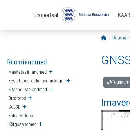
Liigu edasi põhisisu juurde
Geoportaal
KAA
Avaleht
Ruumia
GNSS 
Ruumiandmed
Maakatastri andmed
Ava alammenüü
Eesti topograafia andmekogu
Ava alammenüü
Tugijaam
Kitsenduste andmed
Ava alammenüü
Ortofotod
Ava alammenüü
Imaver
Geo3D
Ava alammenüü
Kaldaerofotod
Kõrgusandmed
Ava alammenüü