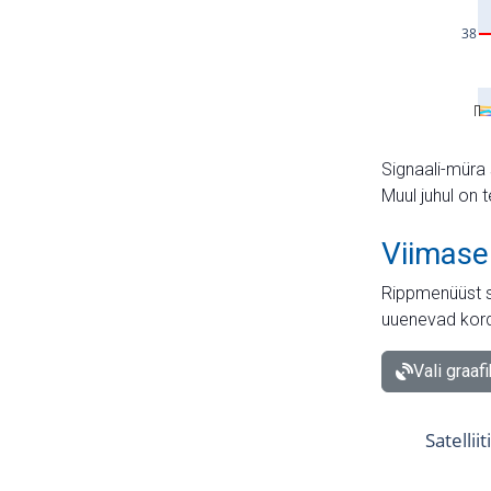
Signaali-müra 
Muul juhul on 
Viimase
Rippmenüüst s
uuenevad kord
Vali graaf
Satellii