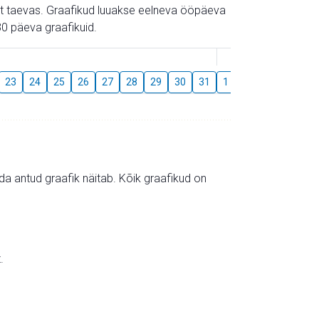
gust taevas. Graafikud luuakse eelneva ööpäeva
0 päeva graafikuid.
August
23
24
25
26
27
28
29
30
31
1
2
3
4
5
mida antud graafik näitab. Kõik graafikud on
.