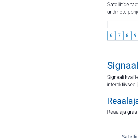
Satelliitide t
andmete põhja
6
7
8
9
Signaal
Signaali kvali
interaktiivsed 
Reaalaj
Reaalaja graa