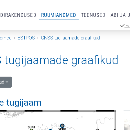
RDIRAKENDUSED
RUUMIANDMED
TEENUSED
ABI JA 
es
ndmed
ESTPOS
GNSS tugijaamade graafikud
tugijaamade graafikud
ad
e tugijaam