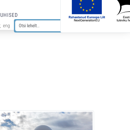
JUHISED
t
eng
Otsi