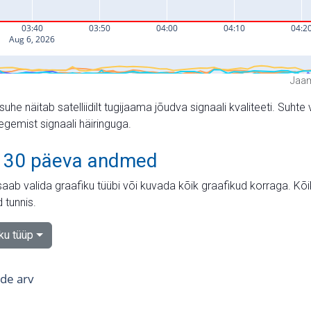
Jaam
suhe näitab satelliidilt tugijaama jõudva signaali kvaliteeti. Su
tegemist signaali häiringuga.
 30 päeva andmed
aab valida graafiku tüübi või kuvada kõik graafikud korraga. Kõ
 tunnis.
iku tüüp
tide arv