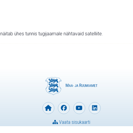
v näitab ühes tunnis tugijaamale nähtavaid satelliite.
Vaata sisukaarti