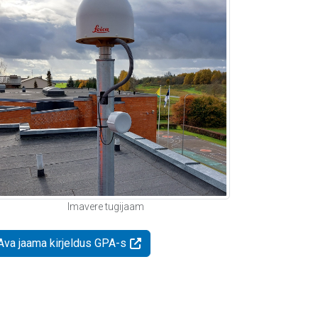
Imavere tugijaam
Ava jaama kirjeldus GPA-s