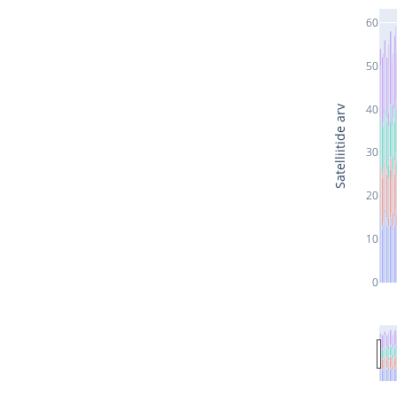
60
50
40
Satelliitide arv
30
20
10
0