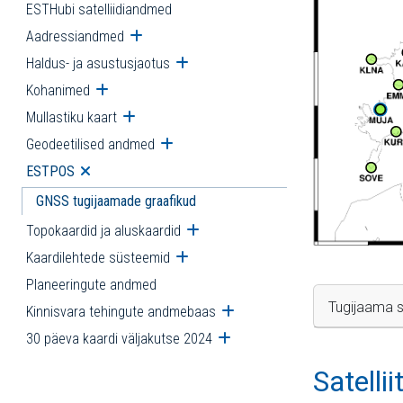
ESTHubi satelliidiandmed
Aadressiandmed
Ava alammenüü
Haldus- ja asustusjaotus
Ava alammenüü
Kohanimed
Ava alammenüü
Mullastiku kaart
Ava alammenüü
Geodeetilised andmed
Ava alammenüü
ESTPOS
Ava alammenüü
GNSS tugijaamade graafikud
Topokaardid ja aluskaardid
Ava alammenüü
Kaardilehtede süsteemid
Ava alammenüü
Planeeringute andmed
Tugijaama s
Kinnisvara tehingute andmebaas
Ava alammenüü
30 päeva kaardi väljakutse 2024
Ava alammenüü
Satelli