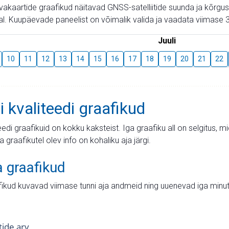
aevakaartide graafikud näitavad GNSS-satelliitide suunda ja kõr
l. Kuupäevade paneelist on võimalik valida ja vaadata viimase 3
Juuli
10
11
12
13
14
15
16
17
18
19
20
21
22
i kvaliteedi graafikud
teedi graafikuid on kokku kaksteist. Iga graafiku all on selgitus, 
ja graafikutel olev info on kohaliku aja järgi.
a graafikud
fikud kuvavad viimase tunni aja andmeid ning uuenevad iga minut