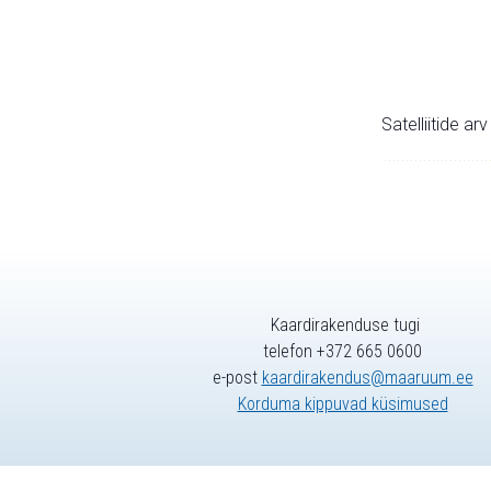
Satelliitide ar
Kaardirakenduse tugi
telefon +372 665 0600
e-post
kaardirakendus@maaruum.ee
Korduma kippuvad küsimused