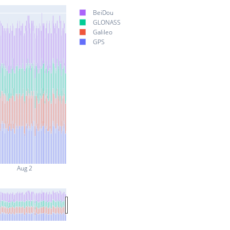
BeiDou
GLONASS
Galileo
GPS
Aug 2