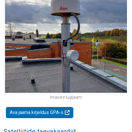
Imavere tugijaam
Ava jaama kirjeldus GPA-s
Satelliitide taevakaardid