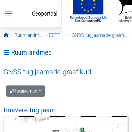
Liigu edasi põhisisu juurde
Geoportaal
Avaleht
Ruumiandmed
ESTPOS
GNSS tugijaamade graafikud
Ava menüü: Ruumiandmed
Ruumiandmed
GNSS tugijaamade graafikud
Tugijaamad
Imavere tugijaam