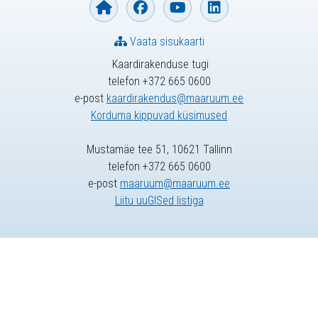
Vaata sisukaarti
Kaardirakenduse tugi
telefon +372 665 0600
e-post
kaardirakendus@maaruum.ee
Korduma kippuvad küsimused
Mustamäe tee 51, 10621 Tallinn
telefon +372 665 0600
e-post
maaruum@maaruum.ee
Liitu uuGISed listiga