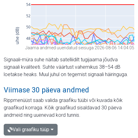
Jaama andmed uuendatud seisuga 2026-08-06 14:04:05
Signaali-müra suhe näitab satelliidilt tugijaama jõudva
signaali kvaliteeti. Suhte väärtust vahemikus 38–54 dB
loetakse heaks. Muul juhul on tegemist signaali häiringuga.
Viimase 30 päeva andmed
Rippmenüüst saab valida graafiku tüübi või kuvada kõik
graafikud korraga. Kõik graafikud sisaldavad 30 päeva
andmeid ning uuenevad kord tunnis.
Vali graafiku tüüp