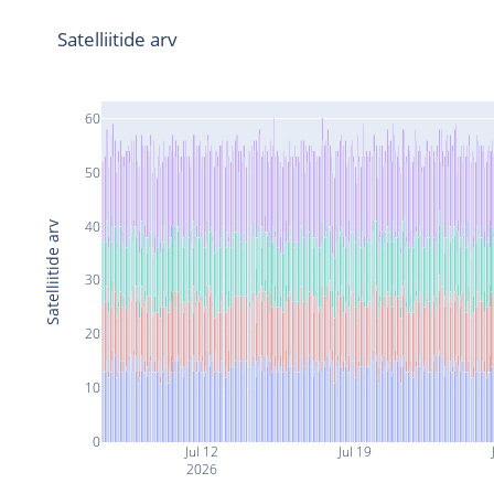
Satelliitide arv
60
50
40
Satelliitide arv
30
20
10
0
Jul 12
Jul 19
2026