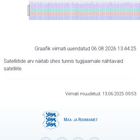
Graafik viimati uuendatud 06.08.2026 13:44:25
Satelliitide arv näitab ühes tunnis tugijaamale nähtavaid
satelliite.
Viimati muudetud: 13.06.2025 09:53