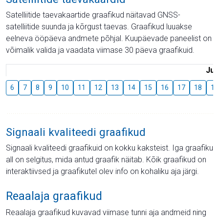
Satelliitide taevakaartide graafikud näitavad GNSS-
satelliitide suunda ja kõrgust taevas. Graafikud luuakse
eelneva ööpäeva andmete põhjal. Kuupäevade paneelist on
võimalik valida ja vaadata viimase 30 päeva graafikuid.
Juu
6
7
8
9
10
11
12
13
14
15
16
17
18
19
Signaali kvaliteedi graafikud
Signaali kvaliteedi graafikuid on kokku kaksteist. Iga graafiku
all on selgitus, mida antud graafik näitab. Kõik graafikud on
interaktiivsed ja graafikutel olev info on kohaliku aja järgi.
Reaalaja graafikud
Reaalaja graafikud kuvavad viimase tunni aja andmeid ning