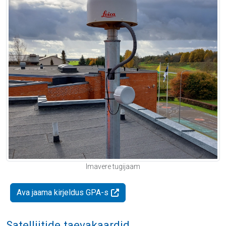
Imavere tugijaam
Ava jaama kirjeldus GPA-s
Satelliitide taevakaardid