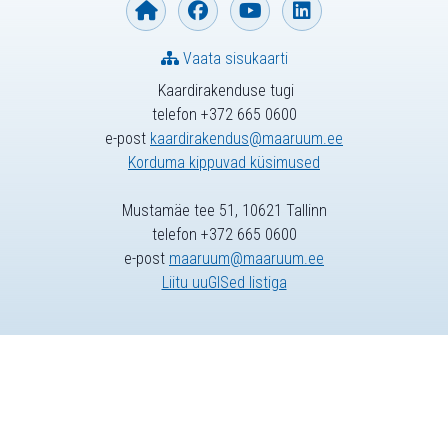
Vaata sisukaarti
Kaardirakenduse tugi
telefon +372 665 0600
e-post
kaardirakendus@maaruum.ee
Korduma kippuvad küsimused
Mustamäe tee 51, 10621 Tallinn
telefon +372 665 0600
e-post
maaruum@maaruum.ee
Liitu uuGISed listiga