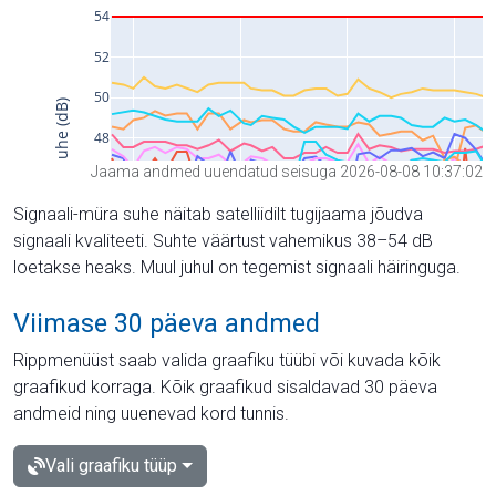
Jaama andmed uuendatud seisuga 2026-08-08 10:37:02
Signaali-müra suhe näitab satelliidilt tugijaama jõudva
signaali kvaliteeti. Suhte väärtust vahemikus 38–54 dB
loetakse heaks. Muul juhul on tegemist signaali häiringuga.
Viimase 30 päeva andmed
Rippmenüüst saab valida graafiku tüübi või kuvada kõik
graafikud korraga. Kõik graafikud sisaldavad 30 päeva
andmeid ning uuenevad kord tunnis.
Vali graafiku tüüp