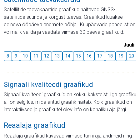
Satelliitide taevakaartide graafikud näitavad GNSS-
satelliitide suunda ja kõrgust taevas. Graafikud luuakse
eelneva ööpäeva andmete põhjal. Kuupäevade paneelist on
võimalik valida ja vaadata viimase 30 päeva graafikuid.
Juuli
8
9
10
11
12
13
14
15
16
17
18
19
20
Signaali kvaliteedi graafikud
Signaali kvaliteedi graafikuid on kokku kaksteist. Iga graafiku
all on selgitus, mida antud graafik näitab. Kõik graafikud on
interaktiivsed ja graafikutel olev info on kohaliku aja järgi.
Reaalaja graafikud
Reaalaja graafikud kuvavad viimase tunni aja andmeid ning