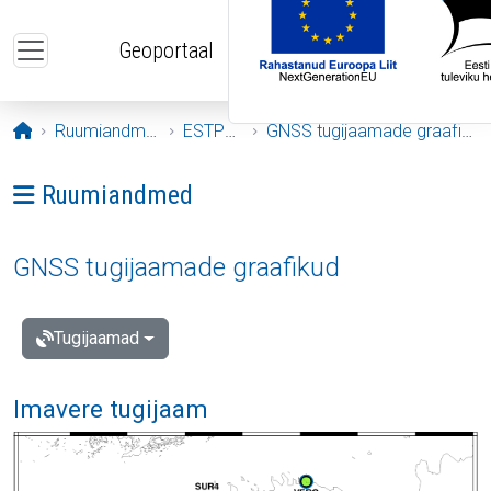
Liigu edasi põhisisu juurde
Geoportaal
Avaleht
Ruumiandmed
ESTPOS
GNSS tugijaamade graafikud
Ava menüü: Ruumiandmed
Ruumiandmed
GNSS tugijaamade graafikud
Tugijaamad
Imavere tugijaam