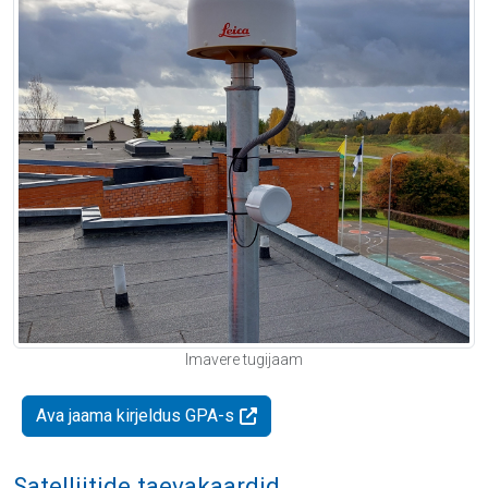
Imavere tugijaam
Ava jaama kirjeldus GPA-s
Satelliitide taevakaardid