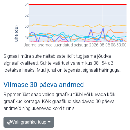
Jaama andmed uuendatud seisuga 2026-08-08 08:53:00
Signaali-müra suhe näitab satelliidilt tugijaama jõudva
signaali kvaliteeti. Suhte väärtust vahemikus 38–54 dB
loetakse heaks. Muul juhul on tegemist signaali häiringuga.
Viimase 30 päeva andmed
Rippmenüüst saab valida graafiku tüübi või kuvada kõik
graafikud korraga. Kõik graafikud sisaldavad 30 päeva
andmeid ning uuenevad kord tunnis.
Vali graafiku tüüp