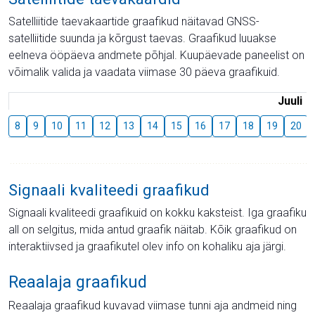
Satelliitide taevakaartide graafikud näitavad GNSS-
satelliitide suunda ja kõrgust taevas. Graafikud luuakse
eelneva ööpäeva andmete põhjal. Kuupäevade paneelist on
võimalik valida ja vaadata viimase 30 päeva graafikuid.
Juuli
8
9
10
11
12
13
14
15
16
17
18
19
20
Signaali kvaliteedi graafikud
Signaali kvaliteedi graafikuid on kokku kaksteist. Iga graafiku
all on selgitus, mida antud graafik näitab. Kõik graafikud on
interaktiivsed ja graafikutel olev info on kohaliku aja järgi.
Reaalaja graafikud
Reaalaja graafikud kuvavad viimase tunni aja andmeid ning