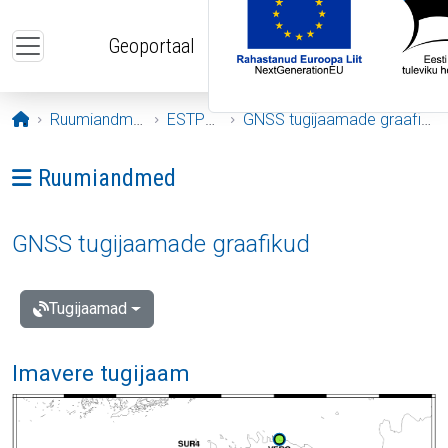
Liigu edasi põhisisu juurde
Geoportaal
Avaleht
Ruumiandmed
ESTPOS
GNSS tugijaamade graafikud
Ava menüü: Ruumiandmed
Ruumiandmed
GNSS tugijaamade graafikud
Tugijaamad
Imavere tugijaam