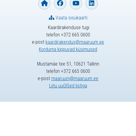
Vaata sisukaarti
Kaardirakenduse tugi
telefon +372 665 0600
e-post
kaardirakendus@maaruum.ee
Korduma kippuvad küsimused
Mustamäe tee 51, 10621 Tallinn
telefon +372 665 0600
e-post
maaruum@maaruum.ee
Liitu uuGISed listiga