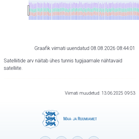
Graafik viimati uuendatud 08.08.2026 08:44:01
Satelliitide arv näitab ühes tunnis tugijaamale nähtavaid
satelliite.
Viimati muudetud: 13.06.2025 09:53