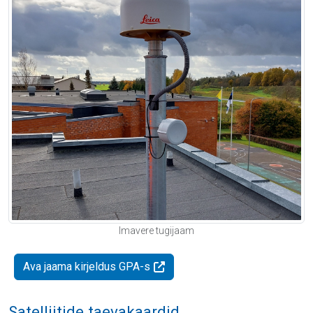
Imavere tugijaam
Ava jaama kirjeldus GPA-s
Satelliitide taevakaardid