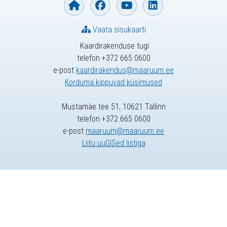
Vaata sisukaarti
Kaardirakenduse tugi
telefon +372 665 0600
e-post
kaardirakendus@maaruum.ee
Korduma kippuvad küsimused
Mustamäe tee 51, 10621 Tallinn
telefon +372 665 0600
e-post
maaruum@maaruum.ee
Liitu uuGISed listiga