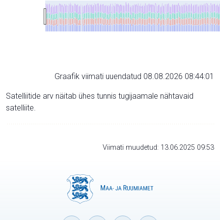
Graafik viimati uuendatud 08.08.2026 08:44:01
Satelliitide arv näitab ühes tunnis tugijaamale nähtavaid
satelliite.
Viimati muudetud: 13.06.2025 09:53