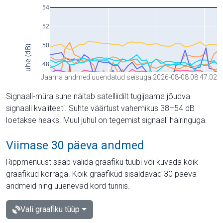
Jaama andmed uuendatud seisuga 2026-08-08 08:47:02
Signaali-müra suhe näitab satelliidilt tugijaama jõudva
signaali kvaliteeti. Suhte väärtust vahemikus 38–54 dB
loetakse heaks. Muul juhul on tegemist signaali häiringuga.
Viimase 30 päeva andmed
Rippmenüüst saab valida graafiku tüübi või kuvada kõik
graafikud korraga. Kõik graafikud sisaldavad 30 päeva
andmeid ning uuenevad kord tunnis.
Vali graafiku tüüp