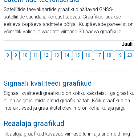
Satelliitide taevakaartide graafikud näitavad GNSS-
satelliitide suunda ja kõrgust taevas. Graafikud luuakse
eelneva ööpäeva andmete põhjal. Kuupäevade paneelist on
võimalik valida ja vaadata viimase 30 päeva graafikuid.
Juuli
8
9
10
11
12
13
14
15
16
17
18
19
20
Signaali kvaliteedi graafikud
Signaali kvaliteedi graafikuid on kokku kaksteist. Iga graafiku
all on selgitus, mida antud graafik näitab. Kõik graafikud on
interaktiivsed ja graafikutel olev info on kohaliku aja järgi.
Reaalaja graafikud
Reaalaja graafikud kuvavad viimase tunni aja andmeid ning