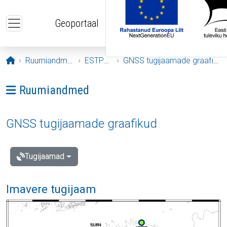
Liigu edasi põhisisu juurde
Geoportaal
Avaleht
Ruumiandmed
ESTPOS
GNSS tugijaamade graafikud
Ava menüü: Ruumiandmed
Ruumiandmed
GNSS tugijaamade graafikud
Tugijaamad
Imavere tugijaam