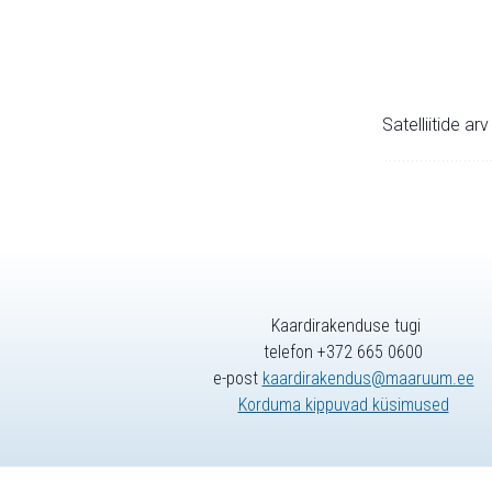
Satelliitide ar
Kaardirakenduse tugi
telefon +372 665 0600
e-post
kaardirakendus@maaruum.ee
Korduma kippuvad küsimused