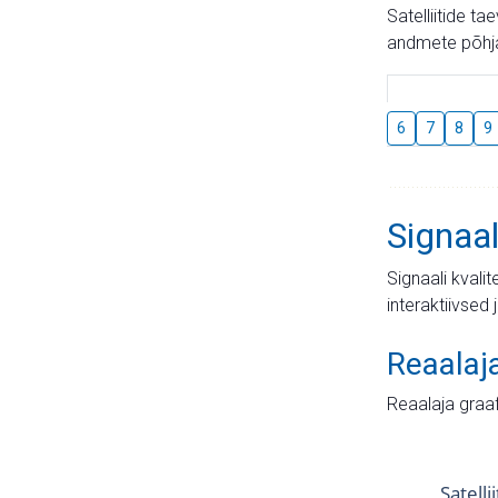
Satelliitide t
andmete põhja
6
7
8
9
Signaal
Signaali kvali
interaktiivsed 
Reaalaj
Reaalaja graa