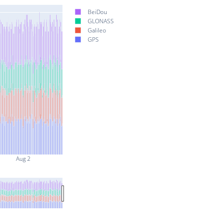
BeiDou
GLONASS
Galileo
GPS
Aug 2