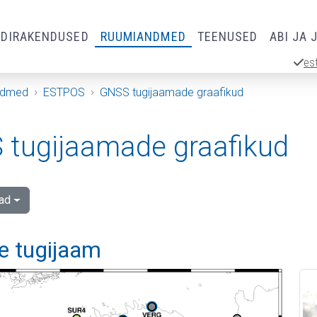
RDIRAKENDUSED
RUUMIANDMED
TEENUSED
ABI JA 
es
ndmed
ESTPOS
GNSS tugijaamade graafikud
tugijaamade graafikud
ad
e tugijaam