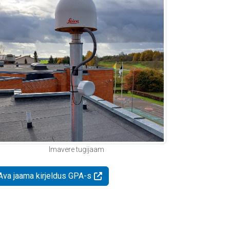
Imavere tugijaam
Ava jaama kirjeldus GPA-s