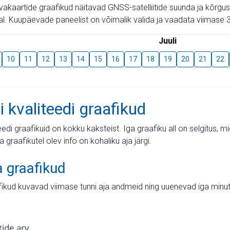
aevakaartide graafikud näitavad GNSS-satelliitide suunda ja kõr
l. Kuupäevade paneelist on võimalik valida ja vaadata viimase 3
Juuli
10
11
12
13
14
15
16
17
18
19
20
21
22
i kvaliteedi graafikud
teedi graafikuid on kokku kaksteist. Iga graafiku all on selgitus, 
ja graafikutel olev info on kohaliku aja järgi.
a graafikud
fikud kuvavad viimase tunni aja andmeid ning uuenevad iga minut