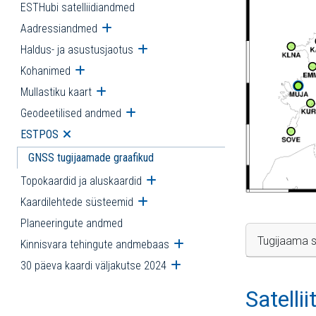
ESTHubi satelliidiandmed
Aadressiandmed
Ava alammenüü
Haldus- ja asustusjaotus
Ava alammenüü
Kohanimed
Ava alammenüü
Mullastiku kaart
Ava alammenüü
Geodeetilised andmed
Ava alammenüü
ESTPOS
Ava alammenüü
GNSS tugijaamade graafikud
Topokaardid ja aluskaardid
Ava alammenüü
Kaardilehtede süsteemid
Ava alammenüü
Planeeringute andmed
Tugijaama s
Kinnisvara tehingute andmebaas
Ava alammenüü
30 päeva kaardi väljakutse 2024
Ava alammenüü
Satelli