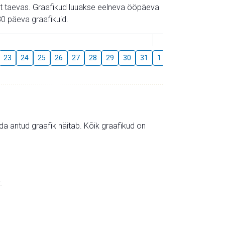
gust taevas. Graafikud luuakse eelneva ööpäeva
0 päeva graafikuid.
August
23
24
25
26
27
28
29
30
31
1
2
3
4
5
mida antud graafik näitab. Kõik graafikud on
.