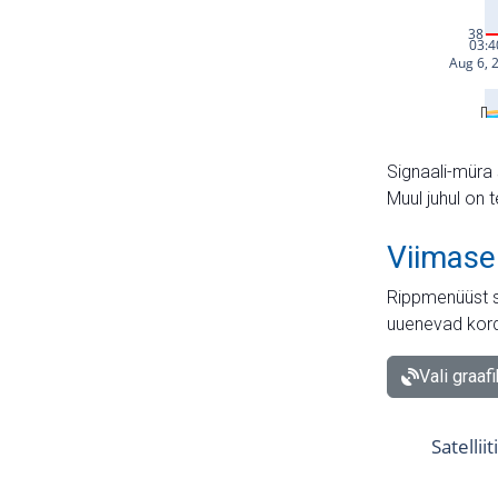
Signaali-müra 
Muul juhul on 
Viimase
Rippmenüüst s
uuenevad kord
Vali graaf
Satellii