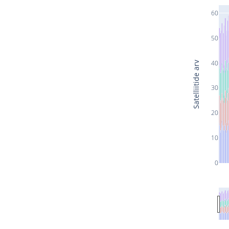
60
50
40
Satelliitide arv
30
20
10
0