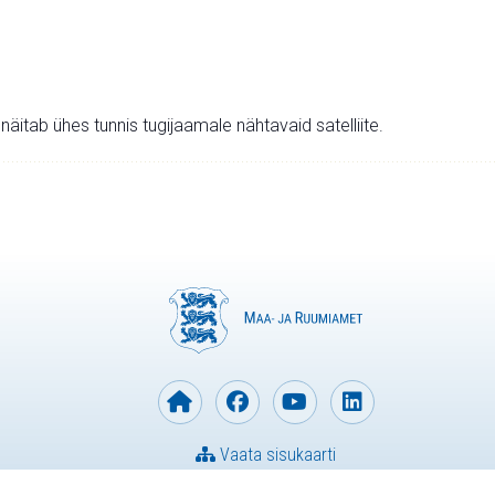
v näitab ühes tunnis tugijaamale nähtavaid satelliite.
Vaata sisukaarti