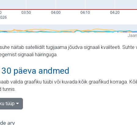
Jaam
suhe näitab satelliidilt tugijaama jõudva signaali kvaliteeti. Su
tegemist signaali häiringuga.
 30 päeva andmed
aab valida graafiku tüübi või kuvada kõik graafikud korraga. Kõ
 tunnis.
iku tüüp
tide arv