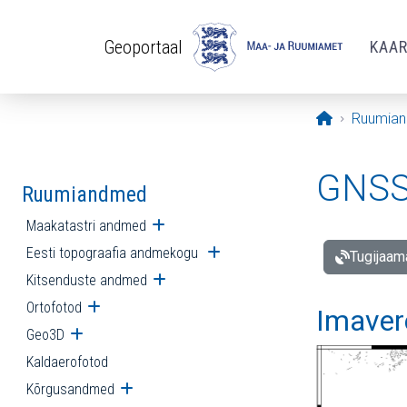
Liigu edasi põhisisu juurde
Geoportaal
KAA
Avaleht
Ruumia
GNSS 
Ruumiandmed
Maakatastri andmed
Ava alammenüü
Eesti topograafia andmekogu
Ava alammenüü
Tugijaam
Kitsenduste andmed
Ava alammenüü
Ortofotod
Ava alammenüü
Imaver
Geo3D
Ava alammenüü
Kaldaerofotod
Kõrgusandmed
Ava alammenüü