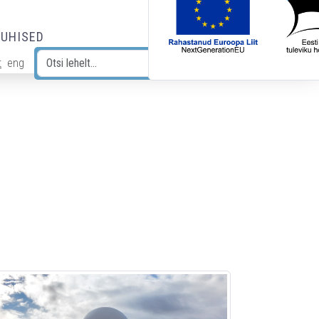
JUHISED
t
eng
Otsi