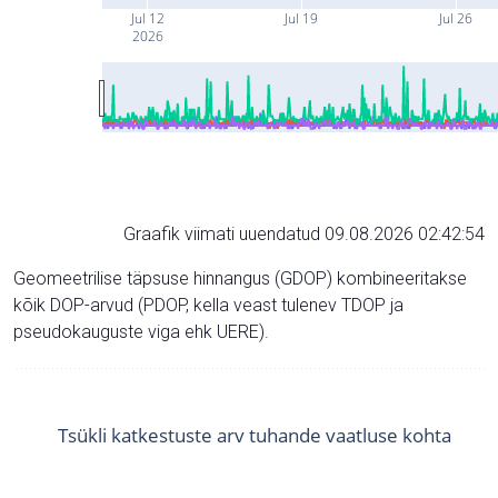
Jul 12
Jul 19
Jul 26
2026
Graafik viimati uuendatud 09.08.2026 02:42:54
Geomeetrilise täpsuse hinnangus (GDOP) kombineeritakse
kõik DOP-arvud (PDOP, kella veast tulenev TDOP ja
pseudokauguste viga ehk UERE).
Tsükli katkestuste arv tuhande vaatluse kohta