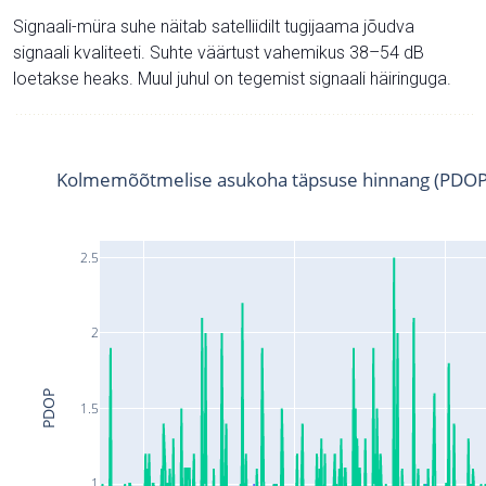
Signaali-müra suhe näitab satelliidilt tugijaama jõudva
signaali kvaliteeti. Suhte väärtust vahemikus 38–54 dB
loetakse heaks. Muul juhul on tegemist signaali häiringuga.
Kolmemõõtmelise asukoha täpsuse hinnang (PDOP
2.5
2
PDOP
1.5
1