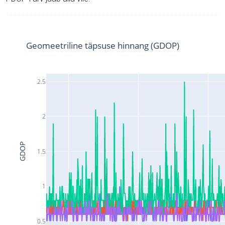
Geomeetriline täpsuse hinnang (GDOP)
2.5
2
GDOP
1.5
1
0.5