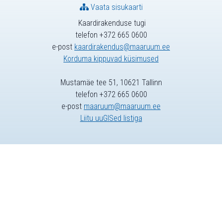
Vaata sisukaarti
Kaardirakenduse tugi
telefon +372 665 0600
e-post
kaardirakendus@maaruum.ee
Korduma kippuvad küsimused
Mustamäe tee 51, 10621 Tallinn
telefon +372 665 0600
e-post
maaruum@maaruum.ee
Liitu uuGISed listiga