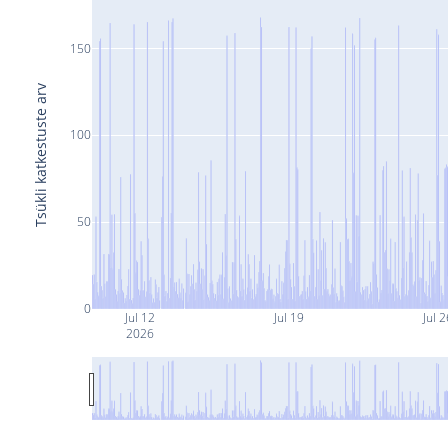
150
Tsükli katkestuste arv
100
50
0
Jul 12
Jul 19
Jul 2
2026