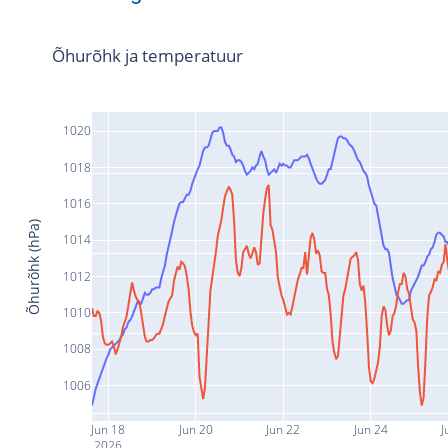
Õhurõhk ja temperatuur
1020
1018
1016
Õhurõhk (hPa)
1014
1012
1010
1008
1006
Jun 18
Jun 20
Jun 22
Jun 24
J
2026