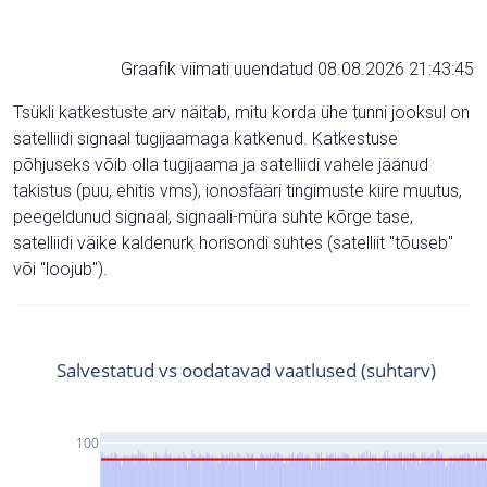
Graafik viimati uuendatud 08.08.2026 21:43:45
Tsükli katkestuste arv näitab, mitu korda ühe tunni jooksul on
satelliidi signaal tugijaamaga katkenud. Katkestuse
põhjuseks võib olla tugijaama ja satelliidi vahele jäänud
takistus (puu, ehitis vms), ionosfääri tingimuste kiire muutus,
peegeldunud signaal, signaali-müra suhte kõrge tase,
satelliidi väike kaldenurk horisondi suhtes (satelliit "tõuseb"
või "loojub").
Salvestatud vs oodatavad vaatlused (suhtarv)
100