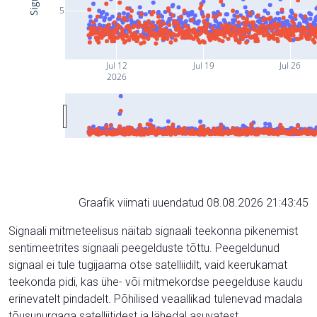
5
Jul 12
Jul 19
Jul 26
2026
Graafik viimati uuendatud 08.08.2026 21:43:45
Signaali mitmeteelisus näitab signaali teekonna pikenemist
sentimeetrites signaali peegelduste tõttu. Peegeldunud
signaal ei tule tugijaama otse satelliidilt, vaid keerukamat
teekonda pidi, kas ühe- või mitmekordse peegelduse kaudu
erinevatelt pindadelt. Põhilised veaallikad tulenevad madala
tõusunurgaga satelliitidest ja lähedal asuvatest