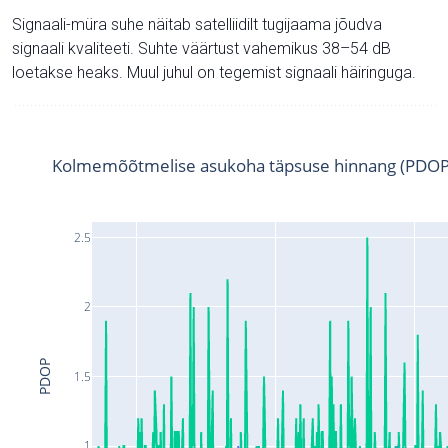
Signaali-müra suhe näitab satelliidilt tugijaama jõudva
signaali kvaliteeti. Suhte väärtust vahemikus 38–54 dB
loetakse heaks. Muul juhul on tegemist signaali häiringuga.
Kolmemõõtmelise asukoha täpsuse hinnang (PDOP
2.5
2
PDOP
1.5
1