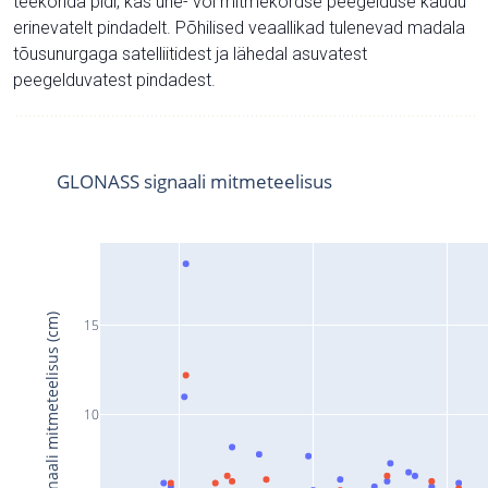
teekonda pidi, kas ühe- või mitmekordse peegelduse kaudu
erinevatelt pindadelt. Põhilised veaallikad tulenevad madala
tõusunurgaga satelliitidest ja lähedal asuvatest
peegelduvatest pindadest.
GLONASS signaali mitmeteelisus
Signaali mitmeteelisus (cm)
15
10