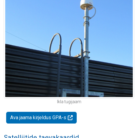
Ikla tugijaam
Ava jaama kirjeldus GPA-s
Satelliitide taevakaardid