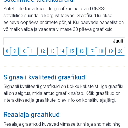
Satelliitide taevakaartide graafikud näitavad GNSS-
satelliitide suunda ja kõrgust taevas. Graafikud luuakse
eelneva ööpäeva andmete põhjal. Kuupäevade paneelist on
võimalik valida ja vaadata viimase 30 päeva graafikuid.
Juuli
8
9
10
11
12
13
14
15
16
17
18
19
20
Signaali kvaliteedi graafikud
Signaali kvaliteedi graafikuid on kokku kaksteist. Iga graafiku
all on selgitus, mida antud graafik näitab. Kõik graafikud on
interaktiivsed ja graafikutel olev info on kohaliku aja järgi.
Reaalaja graafikud
Reaalaja graafikud kuvavad viimase tunni aja andmeid ning