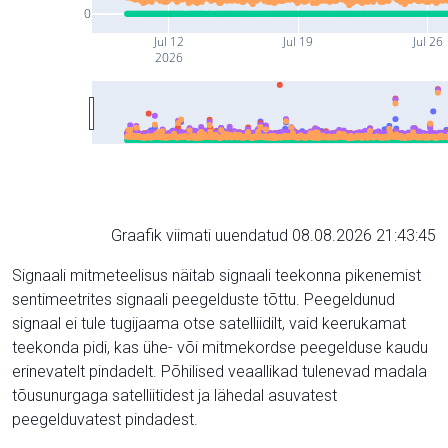
0
Jul 12
Jul 19
Jul 26
2026
Graafik viimati uuendatud 08.08.2026 21:43:45
Signaali mitmeteelisus näitab signaali teekonna pikenemist
sentimeetrites signaali peegelduste tõttu. Peegeldunud
signaal ei tule tugijaama otse satelliidilt, vaid keerukamat
teekonda pidi, kas ühe- või mitmekordse peegelduse kaudu
erinevatelt pindadelt. Põhilised veaallikad tulenevad madala
tõusunurgaga satelliitidest ja lähedal asuvatest
peegelduvatest pindadest.