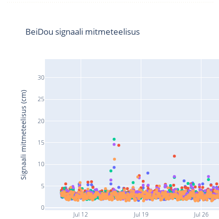
BeiDou signaali mitmeteelisus
30
Signaali mitmeteelisus (cm)
25
20
15
10
5
0
Jul 12
Jul 19
Jul 26