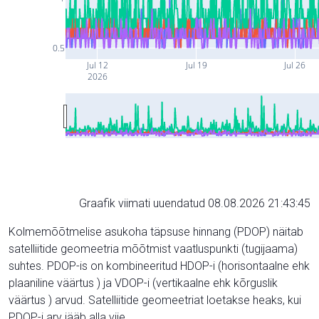
0.5
Jul 12
Jul 19
Jul 26
2026
Graafik viimati uuendatud 08.08.2026 21:43:45
Kolmemõõtmelise asukoha täpsuse hinnang (PDOP) näitab
satelliitide geomeetria mõõtmist vaatluspunkti (tugijaama)
suhtes. PDOP-is on kombineeritud HDOP-i (horisontaalne ehk
plaaniline väärtus ) ja VDOP-i (vertikaalne ehk kõrguslik
väärtus ) arvud. Satelliitide geomeetriat loetakse heaks, kui
PDOP-i arv jääb alla viie.