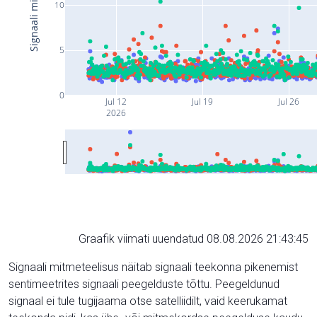
10
5
0
Jul 12
Jul 19
Jul 26
2026
Graafik viimati uuendatud 08.08.2026 21:43:45
Signaali mitmeteelisus näitab signaali teekonna pikenemist
sentimeetrites signaali peegelduste tõttu. Peegeldunud
signaal ei tule tugijaama otse satelliidilt, vaid keerukamat