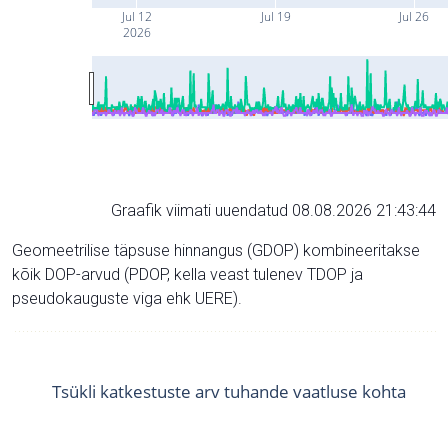
Jul 12
Jul 19
Jul 26
2026
Graafik viimati uuendatud 08.08.2026 21:43:44
Geomeetrilise täpsuse hinnangus (GDOP) kombineeritakse
kõik DOP-arvud (PDOP, kella veast tulenev TDOP ja
pseudokauguste viga ehk UERE).
Tsükli katkestuste arv tuhande vaatluse kohta