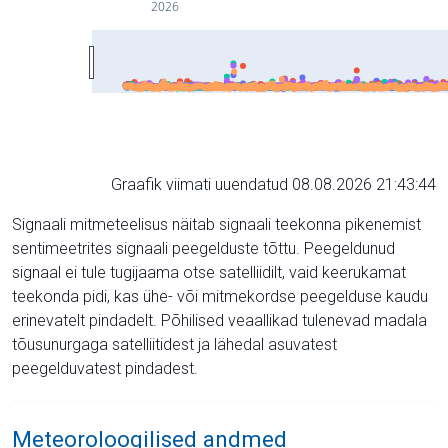
2026
Graafik viimati uuendatud 08.08.2026 21:43:44
Signaali mitmeteelisus näitab signaali teekonna pikenemist
sentimeetrites signaali peegelduste tõttu. Peegeldunud
signaal ei tule tugijaama otse satelliidilt, vaid keerukamat
teekonda pidi, kas ühe- või mitmekordse peegelduse kaudu
erinevatelt pindadelt. Põhilised veaallikad tulenevad madala
tõusunurgaga satelliitidest ja lähedal asuvatest
peegelduvatest pindadest.
Meteoroloogilised andmed