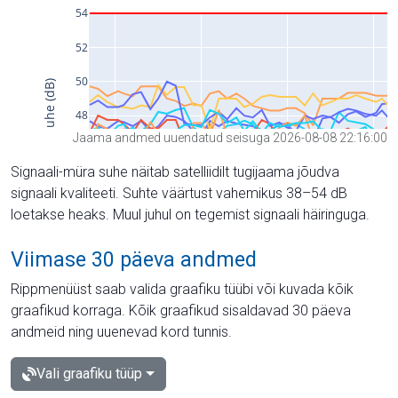
Jaama andmed uuendatud seisuga 2026-08-08 22:16:00
Signaali-müra suhe näitab satelliidilt tugijaama jõudva
signaali kvaliteeti. Suhte väärtust vahemikus 38–54 dB
loetakse heaks. Muul juhul on tegemist signaali häiringuga.
Viimase 30 päeva andmed
Rippmenüüst saab valida graafiku tüübi või kuvada kõik
graafikud korraga. Kõik graafikud sisaldavad 30 päeva
andmeid ning uuenevad kord tunnis.
Vali graafiku tüüp