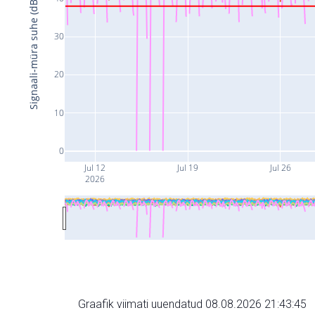
Signaali-müra suhe (dB)
30
20
10
0
Jul 12
Jul 19
Jul 26
2026
Graafik viimati uuendatud 08.08.2026 21:43:45