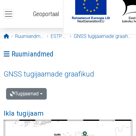
Liigu edasi põhisisu juurde
Geoportaal
Avaleht
Ruumiandmed
ESTPOS
GNSS tugijaamade graafikud
Ava menüü: Ruumiandmed
Ruumiandmed
GNSS tugijaamade graafikud
Tugijaamad
Ikla tugijaam