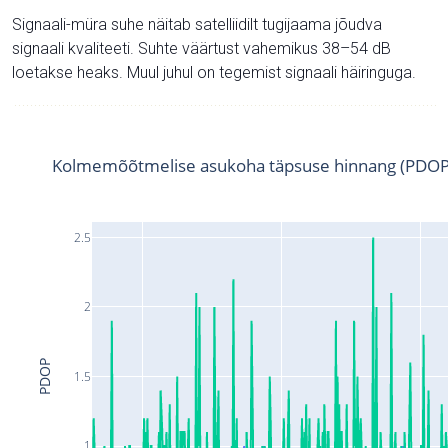
Signaali-müra suhe näitab satelliidilt tugijaama jõudva
signaali kvaliteeti. Suhte väärtust vahemikus 38–54 dB
loetakse heaks. Muul juhul on tegemist signaali häiringuga.
Kolmemõõtmelise asukoha täpsuse hinnang (PDOP
2.5
2
PDOP
1.5
1