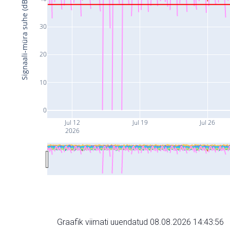
Signaali-müra suhe (dB)
30
20
10
0
Jul 12
Jul 19
Jul 26
2026
Graafik viimati uuendatud 08.08.2026 14:43:56