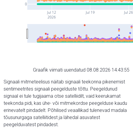
0
Jul 12
Jul 19
Jul 2
2026
Graafik viimati uuendatud 08.08.2026 14:43:55
Signaali mitmeteelisus näitab signaali teekonna pikenemist
sentimeetrites signaali peegelduste tõttu. Peegeldunud
signaal ei tule tugijaama otse satelliidilt, vaid keerukamat
teekonda pidi, kas ühe- või mitmekordse peegelduse kaudu
erinevatelt pindadelt. Põhilised veaallikad tulenevad madala
tõusunurgaga satelliitidest ja lähedal asuvatest
peegelduvatest pindadest.