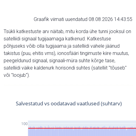
Graafik viimati uuendatud 08.08.2026 14:43:55
Tsükli katkestuste arv näitab, mitu korda ühe tunni jooksul on
satelliidi signaal tugijaamaga katkenud. Katkestuse
põhjuseks võib olla tugijaama ja satelliidi vahele jäänud
takistus (puu, ehitis vms), ionosfääri tingimuste kiire muutus,
peegeldunud signaal, signaali-müra suhte kõrge tase,
satelliidi väike kaldenurk horisondi suhtes (satelliit "tõuseb"
või "loojub").
Salvestatud vs oodatavad vaatlused (suhtarv)
100