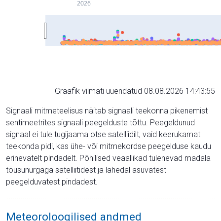
2026
Graafik viimati uuendatud 08.08.2026 14:43:55
Signaali mitmeteelisus näitab signaali teekonna pikenemist
sentimeetrites signaali peegelduste tõttu. Peegeldunud
signaal ei tule tugijaama otse satelliidilt, vaid keerukamat
teekonda pidi, kas ühe- või mitmekordse peegelduse kaudu
erinevatelt pindadelt. Põhilised veaallikad tulenevad madala
tõusunurgaga satelliitidest ja lähedal asuvatest
peegelduvatest pindadest.
Meteoroloogilised andmed