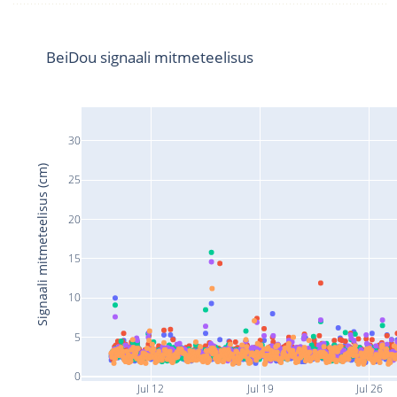
BeiDou signaali mitmeteelisus
30
Signaali mitmeteelisus (cm)
25
20
15
10
5
0
Jul 12
Jul 19
Jul 26