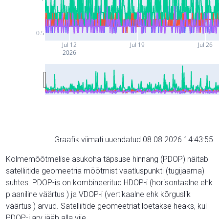
0.5
Jul 12
Jul 19
Jul 26
2026
Graafik viimati uuendatud 08.08.2026 14:43:55
Kolmemõõtmelise asukoha täpsuse hinnang (PDOP) näitab
satelliitide geomeetria mõõtmist vaatluspunkti (tugijaama)
suhtes. PDOP-is on kombineeritud HDOP-i (horisontaalne ehk
plaaniline väärtus ) ja VDOP-i (vertikaalne ehk kõrguslik
väärtus ) arvud. Satelliitide geomeetriat loetakse heaks, kui
PDOP-i arv jääb alla viie.