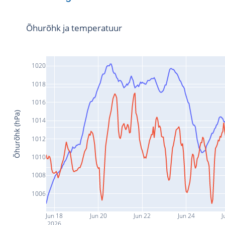
Õhurõhk ja temperatuur
1020
1018
1016
Õhurõhk (hPa)
1014
1012
1010
1008
1006
Jun 18
Jun 20
Jun 22
Jun 24
J
2026