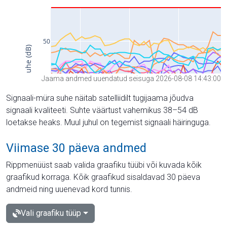
Jaama andmed uuendatud seisuga 2026-08-08 14:43:00
Signaali-müra suhe näitab satelliidilt tugijaama jõudva
signaali kvaliteeti. Suhte väärtust vahemikus 38–54 dB
loetakse heaks. Muul juhul on tegemist signaali häiringuga.
Viimase 30 päeva andmed
Rippmenüüst saab valida graafiku tüübi või kuvada kõik
graafikud korraga. Kõik graafikud sisaldavad 30 päeva
andmeid ning uuenevad kord tunnis.
Vali graafiku tüüp