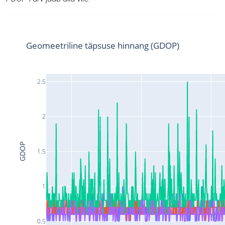
Geomeetriline täpsuse hinnang (GDOP)
2.5
2
GDOP
1.5
1
0.5