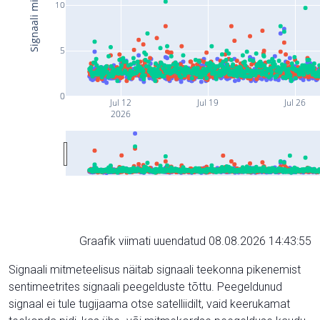
10
5
0
Jul 12
Jul 19
Jul 26
2026
Graafik viimati uuendatud 08.08.2026 14:43:55
Signaali mitmeteelisus näitab signaali teekonna pikenemist
sentimeetrites signaali peegelduste tõttu. Peegeldunud
signaal ei tule tugijaama otse satelliidilt, vaid keerukamat