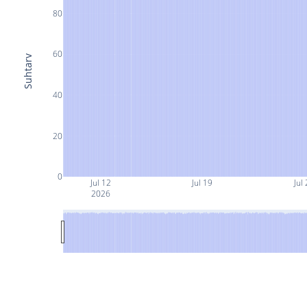
80
60
Suhtarv
40
20
0
Jul 12
Jul 19
Jul
2026