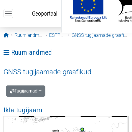
Liigu edasi põhisisu juurde
Geoportaal
Avaleht
Ruumiandmed
ESTPOS
GNSS tugijaamade graafikud
Ava menüü: Ruumiandmed
Ruumiandmed
GNSS tugijaamade graafikud
Tugijaamad
Ikla tugijaam