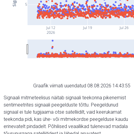
5
Jul 12
Jul 19
Jul 26
2026
Graafik viimati uuendatud 08.08.2026 14:43:55
Signaali mitmeteelisus näitab signaali teekonna pikenemist
sentimeetrites signaali peegelduste tõttu. Peegeldunud
signaal ei tule tugijaama otse satelliidilt, vaid keerukamat
teekonda pidi, kas ühe- või mitmekordse peegelduse kaudu
erinevatelt pindadelt. Põhilised veaallikad tulenevad madala
tõusunurgaga satelliitidest ja lähedal asuvatest