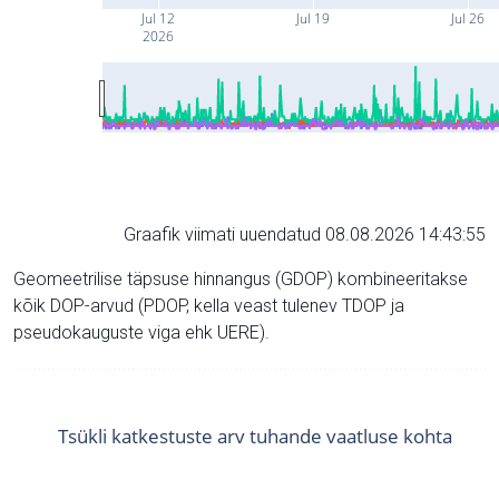
Jul 12
Jul 19
Jul 26
2026
Graafik viimati uuendatud 08.08.2026 14:43:55
Geomeetrilise täpsuse hinnangus (GDOP) kombineeritakse
kõik DOP-arvud (PDOP, kella veast tulenev TDOP ja
pseudokauguste viga ehk UERE).
Tsükli katkestuste arv tuhande vaatluse kohta