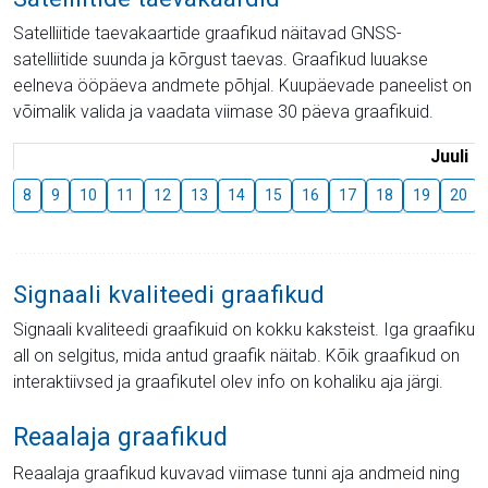
Satelliitide taevakaartide graafikud näitavad GNSS-
satelliitide suunda ja kõrgust taevas. Graafikud luuakse
eelneva ööpäeva andmete põhjal. Kuupäevade paneelist on
võimalik valida ja vaadata viimase 30 päeva graafikuid.
Juuli
8
9
10
11
12
13
14
15
16
17
18
19
20
Signaali kvaliteedi graafikud
Signaali kvaliteedi graafikuid on kokku kaksteist. Iga graafiku
all on selgitus, mida antud graafik näitab. Kõik graafikud on
interaktiivsed ja graafikutel olev info on kohaliku aja järgi.
Reaalaja graafikud
Reaalaja graafikud kuvavad viimase tunni aja andmeid ning