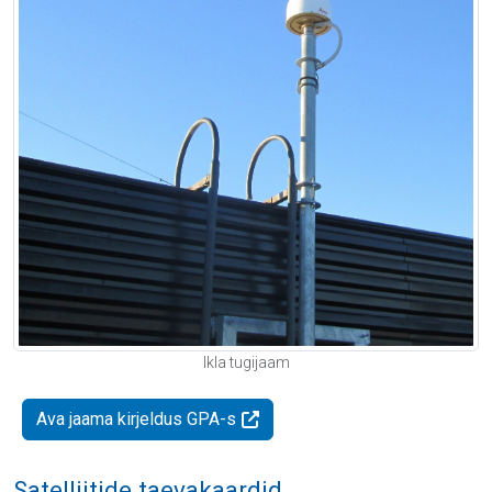
Ikla tugijaam
Ava jaama kirjeldus GPA-s
Satelliitide taevakaardid