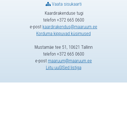
Vaata sisukaarti
Kaardirakenduse tugi
telefon +372 665 0600
e-post
kaardirakendus@maaruum.ee
Korduma kippuvad küsimused
Mustamäe tee 51, 10621 Tallinn
telefon +372 665 0600
e-post
maaruum@maaruum.ee
Liitu uuGISed listiga