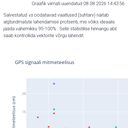
Graafik viimati uuendatud 08.08.2026 14:43:56
Salvestatud
vs
oodatavad vaatlused (suhtarv) näitab
algtundmatute lahendamise protsenti, mis võiks ideaalis
jääda vahemikku 95-100% . Selle statistilise hinnangu abil
saab kontrollida vektorite võrgu lahendit.
GPS signaali mitmeteelisus
20
Signaali mitmeteelisus (cm)
15