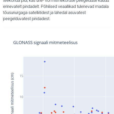
teekonda pidi, kas ühe- või mitmekordse peegelduse kaudu
erinevatelt pindadelt. Põhilised veaallikad tulenevad madala
tõusunurgaga satelliitidest ja lähedal asuvatest
peegelduvatest pindadest.
GLONASS signaali mitmeteelisus
Signaali mitmeteelisus (cm)
15
10