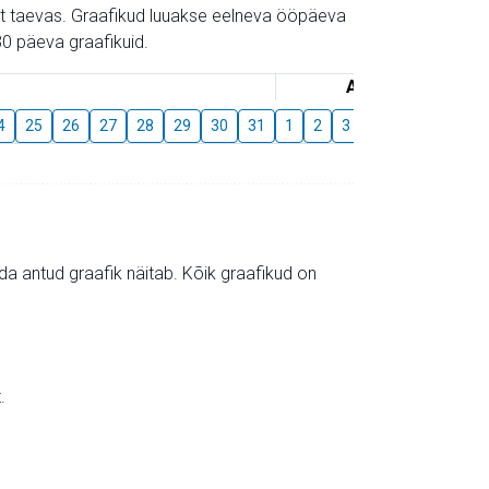
gust taevas. Graafikud luuakse eelneva ööpäeva
0 päeva graafikuid.
August
4
25
26
27
28
29
30
31
1
2
3
4
5
6
7
mida antud graafik näitab. Kõik graafikud on
.