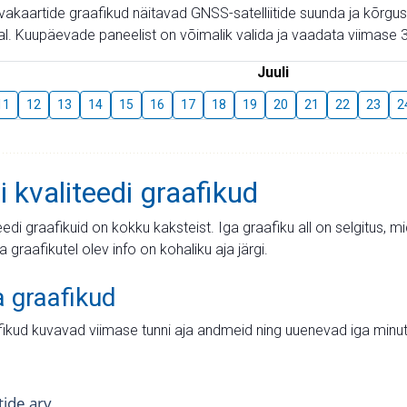
aevakaartide graafikud näitavad GNSS-satelliitide suunda ja kõr
l. Kuupäevade paneelist on võimalik valida ja vaadata viimase 3
Juuli
11
12
13
14
15
16
17
18
19
20
21
22
23
2
i kvaliteedi graafikud
teedi graafikuid on kokku kaksteist. Iga graafiku all on selgitus, 
ja graafikutel olev info on kohaliku aja järgi.
a graafikud
fikud kuvavad viimase tunni aja andmeid ning uuenevad iga minut