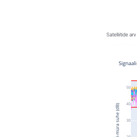
Satelliitide ar
Signaal
50
40
Signaali-müra suhe (dB)
30
20