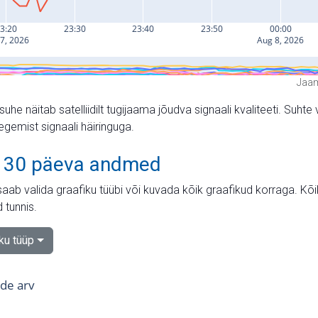
Jaam
suhe näitab satelliidilt tugijaama jõudva signaali kvaliteeti. Su
tegemist signaali häiringuga.
 30 päeva andmed
aab valida graafiku tüübi või kuvada kõik graafikud korraga. Kõ
 tunnis.
iku tüüp
tide arv