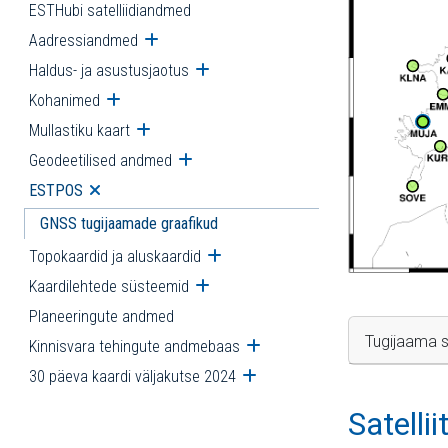
ESTHubi satelliidiandmed
Aadressiandmed
Ava alammenüü
Haldus- ja asustusjaotus
Ava alammenüü
Kohanimed
Ava alammenüü
Mullastiku kaart
Ava alammenüü
Geodeetilised andmed
Ava alammenüü
ESTPOS
Ava alammenüü
GNSS tugijaamade graafikud
Topokaardid ja aluskaardid
Ava alammenüü
Kaardilehtede süsteemid
Ava alammenüü
Planeeringute andmed
Tugijaama s
Kinnisvara tehingute andmebaas
Ava alammenüü
30 päeva kaardi väljakutse 2024
Ava alammenüü
Satelli