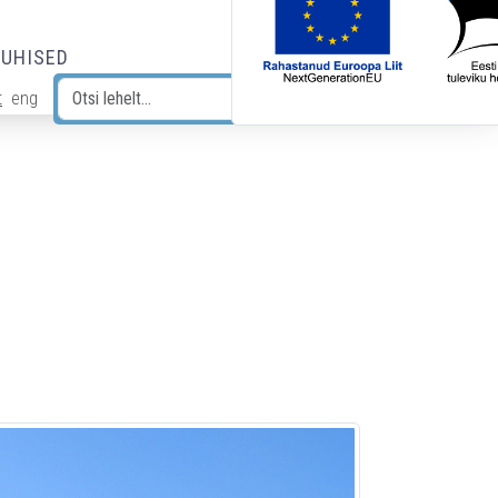
JUHISED
t
eng
Otsi