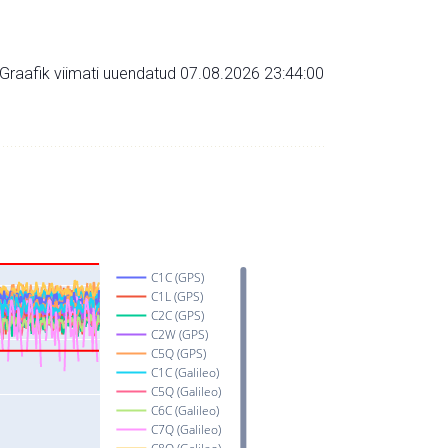
Graafik viimati uuendatud 07.08.2026 23:44:00
C1C (GPS)
C1L (GPS)
C2C (GPS)
C2W (GPS)
C5Q (GPS)
C1C (Galileo)
C5Q (Galileo)
C6C (Galileo)
C7Q (Galileo)