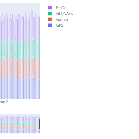
BeiDou
GLONASS
Galileo
GPS
Aug 2