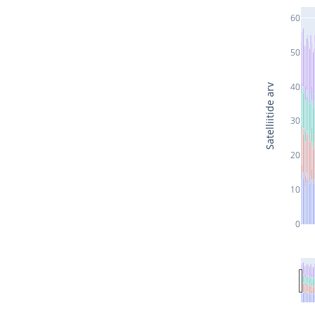
60
50
40
Satelliitide arv
30
20
10
0