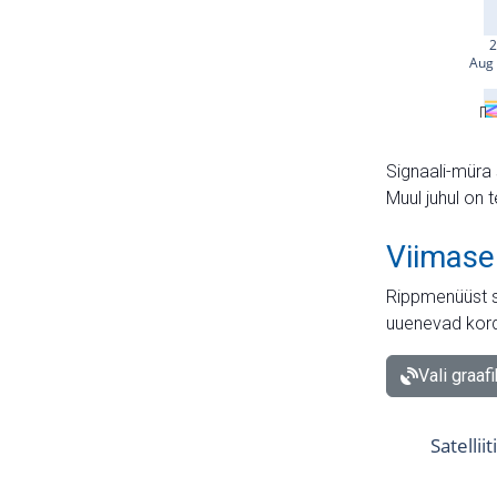
Signaali-müra 
Muul juhul on 
Viimase
Rippmenüüst s
uuenevad kord
Vali graaf
Satellii