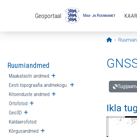
Liigu edasi põhisisu juurde
Geoportaal
KAA
Avaleht
Ruumia
GNSS 
Ruumiandmed
Maakatastri andmed
Ava alammenüü
Eesti topograafia andmekogu
Ava alammenüü
Tugijaam
Kitsenduste andmed
Ava alammenüü
Ortofotod
Ava alammenüü
Ikla tu
Geo3D
Ava alammenüü
Kaldaerofotod
Kõrgusandmed
Ava alammenüü