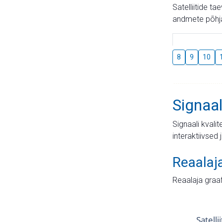
Satelliitide t
andmete põhja
8
9
10
Signaal
Signaali kvali
interaktiivsed 
Reaalaj
Reaalaja graa