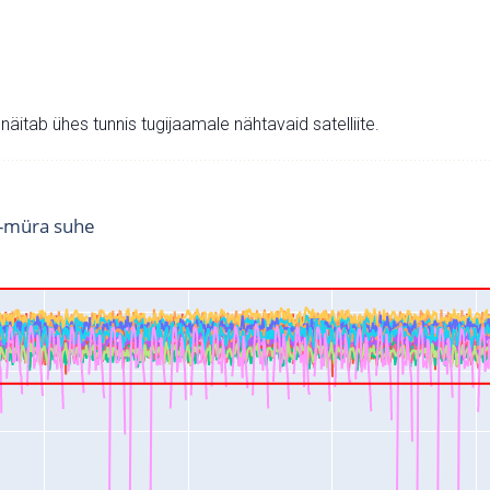
v näitab ühes tunnis tugijaamale nähtavaid satelliite.
i-müra suhe