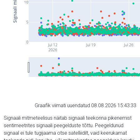
10
5
0
Jul 12
Jul 19
Jul 26
2026
Graafik viimati uuendatud 08.08.2026 15:43:33
Signaali mitmeteelisus näitab signaali teekonna pikenemist
sentimeetrites signaali peegelduste tõttu. Peegeldunud
signaal ei tule tugijaama otse satelliidilt, vaid keerukamat