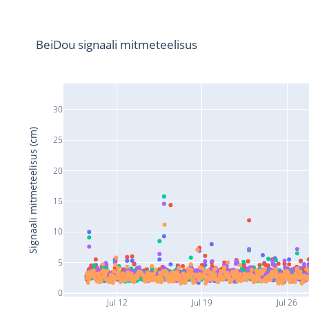
BeiDou signaali mitmeteelisus
30
Signaali mitmeteelisus (cm)
25
20
15
10
5
0
Jul 12
Jul 19
Jul 26