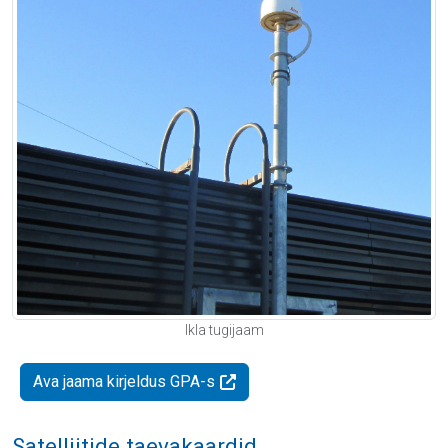
Ikla tugijaam
Ava jaama kirjeldus GPA-s
Satelliitide taevakaardid