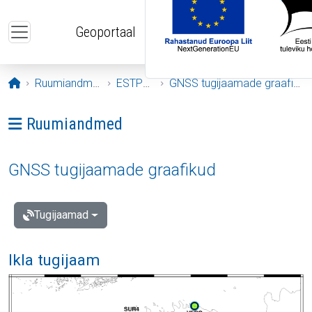
Liigu edasi põhisisu juurde
Geoportaal
Avaleht
Ruumiandmed
ESTPOS
GNSS tugijaamade graafikud
Ava menüü: Ruumiandmed
Ruumiandmed
GNSS tugijaamade graafikud
Tugijaamad
Ikla tugijaam