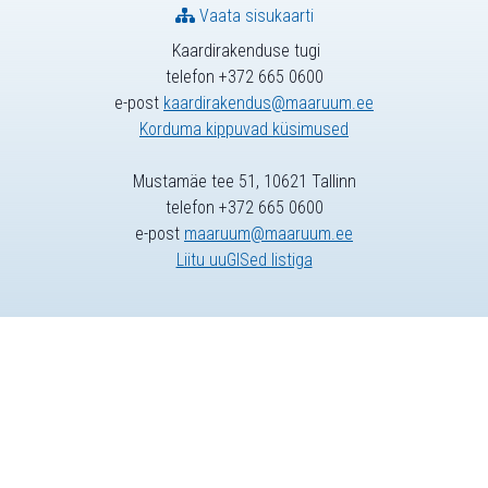
Vaata sisukaarti
Kaardirakenduse tugi
telefon +372 665 0600
e-post
kaardirakendus@maaruum.ee
Korduma kippuvad küsimused
Mustamäe tee 51, 10621 Tallinn
telefon +372 665 0600
e-post
maaruum@maaruum.ee
Liitu uuGISed listiga