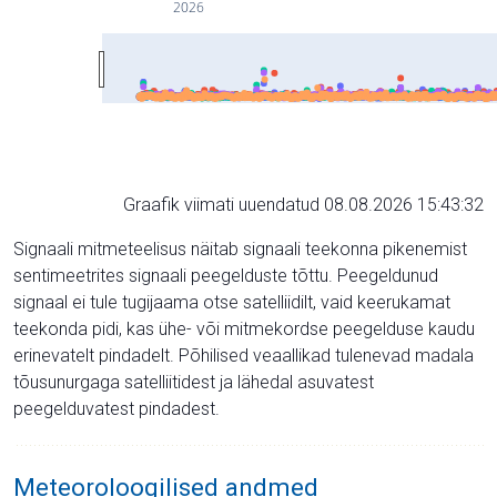
2026
Graafik viimati uuendatud 08.08.2026 15:43:32
Signaali mitmeteelisus näitab signaali teekonna pikenemist
sentimeetrites signaali peegelduste tõttu. Peegeldunud
signaal ei tule tugijaama otse satelliidilt, vaid keerukamat
teekonda pidi, kas ühe- või mitmekordse peegelduse kaudu
erinevatelt pindadelt. Põhilised veaallikad tulenevad madala
tõusunurgaga satelliitidest ja lähedal asuvatest
peegelduvatest pindadest.
Meteoroloogilised andmed