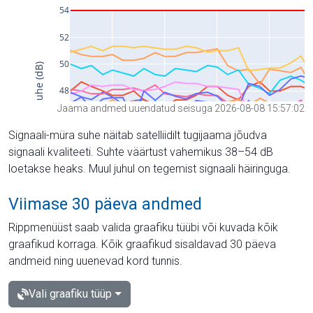
Jaama andmed uuendatud seisuga 2026-08-08 15:57:02
Signaali-müra suhe näitab satelliidilt tugijaama jõudva
signaali kvaliteeti. Suhte väärtust vahemikus 38–54 dB
loetakse heaks. Muul juhul on tegemist signaali häiringuga.
Viimase 30 päeva andmed
Rippmenüüst saab valida graafiku tüübi või kuvada kõik
graafikud korraga. Kõik graafikud sisaldavad 30 päeva
andmeid ning uuenevad kord tunnis.
Vali graafiku tüüp