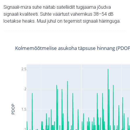
Signaali-müra suhe näitab satelliidilt tugijaama jõudva
signaali kvaliteeti. Suhte väärtust vahemikus 38–54 dB
loetakse heaks. Muul juhul on tegemist signaali häiringuga.
Kolmemõõtmelise asukoha täpsuse hinnang (PDOP
2.5
2
PDOP
1.5
1