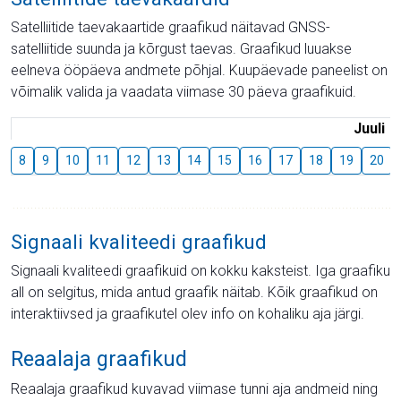
Satelliitide taevakaartide graafikud näitavad GNSS-
satelliitide suunda ja kõrgust taevas. Graafikud luuakse
eelneva ööpäeva andmete põhjal. Kuupäevade paneelist on
võimalik valida ja vaadata viimase 30 päeva graafikuid.
Juuli
8
9
10
11
12
13
14
15
16
17
18
19
20
Signaali kvaliteedi graafikud
Signaali kvaliteedi graafikuid on kokku kaksteist. Iga graafiku
all on selgitus, mida antud graafik näitab. Kõik graafikud on
interaktiivsed ja graafikutel olev info on kohaliku aja järgi.
Reaalaja graafikud
Reaalaja graafikud kuvavad viimase tunni aja andmeid ning