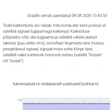
Graafik viimati uuendatud 08.08.2026 15:43:33
Tsükli katkestuste arv näitab, mitu korda ühe tunni jooksul on
satelliidi signaal tugijaamaga katkenud. Katkestuse
põhjuseks võib olla tugijaama ja satelliidi vahele jäänud
takistus (puu, ehitis vms), ionosfääri tingimuste kiire muutus,
peegeldunud signaal, signaali-müra suhte kõrge tase,
satelliidi väike kaldenurk horisondi suhtes (satelliit "tõuseb"
või "loojub").
Salvestatud vs oodatavad vaatlused (suhtarv)
100