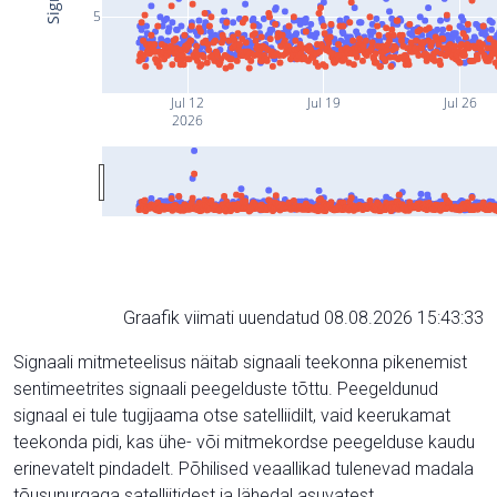
5
Jul 12
Jul 19
Jul 26
2026
Graafik viimati uuendatud 08.08.2026 15:43:33
Signaali mitmeteelisus näitab signaali teekonna pikenemist
sentimeetrites signaali peegelduste tõttu. Peegeldunud
signaal ei tule tugijaama otse satelliidilt, vaid keerukamat
teekonda pidi, kas ühe- või mitmekordse peegelduse kaudu
erinevatelt pindadelt. Põhilised veaallikad tulenevad madala
tõusunurgaga satelliitidest ja lähedal asuvatest