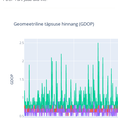
Geomeetriline täpsuse hinnang (GDOP)
2.5
2
GDOP
1.5
1
0.5