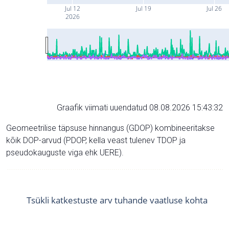
Jul 12
Jul 19
Jul 26
2026
Graafik viimati uuendatud 08.08.2026 15:43:32
Geomeetrilise täpsuse hinnangus (GDOP) kombineeritakse
kõik DOP-arvud (PDOP, kella veast tulenev TDOP ja
pseudokauguste viga ehk UERE).
Tsükli katkestuste arv tuhande vaatluse kohta