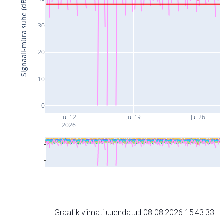
Signaali-müra suhe (dB)
30
20
10
0
Jul 12
Jul 19
Jul 26
2026
Graafik viimati uuendatud 08.08.2026 15:43:33