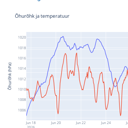
Õhurõhk ja temperatuur
1020
1018
1016
Õhurõhk (hPa)
1014
1012
1010
1008
1006
Jun 18
Jun 20
Jun 22
Jun 24
J
2026