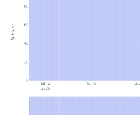
80
60
Suhtarv
40
20
0
Jul 12
Jul 19
Jul 
2026