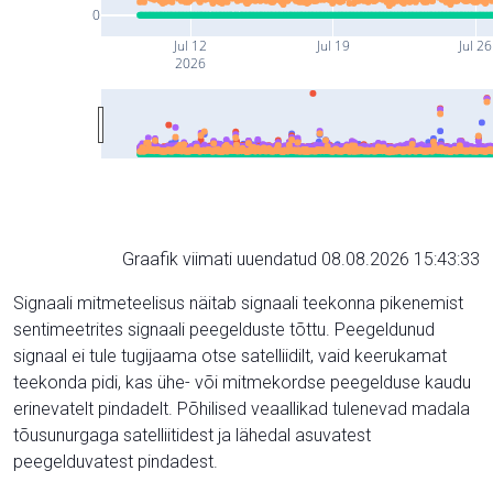
0
Jul 12
Jul 19
Jul 26
2026
Graafik viimati uuendatud 08.08.2026 15:43:33
Signaali mitmeteelisus näitab signaali teekonna pikenemist
sentimeetrites signaali peegelduste tõttu. Peegeldunud
signaal ei tule tugijaama otse satelliidilt, vaid keerukamat
teekonda pidi, kas ühe- või mitmekordse peegelduse kaudu
erinevatelt pindadelt. Põhilised veaallikad tulenevad madala
tõusunurgaga satelliitidest ja lähedal asuvatest
peegelduvatest pindadest.