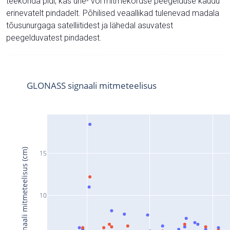
teekonda pidi, kas ühe- või mitmekordse peegelduse kaudu
erinevatelt pindadelt. Põhilised veaallikad tulenevad madala
tõusunurgaga satelliitidest ja lähedal asuvatest
peegelduvatest pindadest.
GLONASS signaali mitmeteelisus
Signaali mitmeteelisus (cm)
15
10