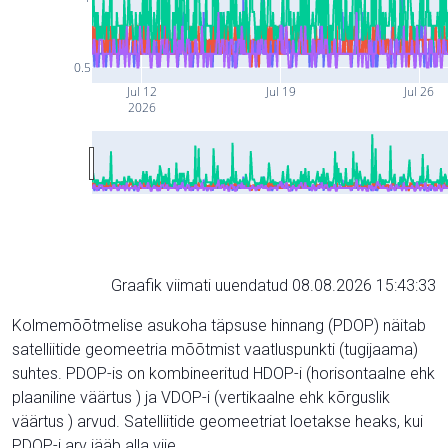
0.5
Jul 12
Jul 19
Jul 26
2026
Graafik viimati uuendatud 08.08.2026 15:43:33
Kolmemõõtmelise asukoha täpsuse hinnang (PDOP) näitab
satelliitide geomeetria mõõtmist vaatluspunkti (tugijaama)
suhtes. PDOP-is on kombineeritud HDOP-i (horisontaalne ehk
plaaniline väärtus ) ja VDOP-i (vertikaalne ehk kõrguslik
väärtus ) arvud. Satelliitide geomeetriat loetakse heaks, kui
PDOP-i arv jääb alla viie.