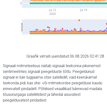
0
Jul 12
Jul 19
2026
Graafik viimati uuendatud 06.08.2026 02:41:28
Signaali mitmeteelisus näitab signaali teekonna pikenemist
sentimeetrites signaali peegelduste tõttu. Peegeldunud
signaal ei tule tugijaama otse satelliidilt, vaid keerukamat
teekonda pidi, kas ühe- või mitmekordse peegelduse kaudu
erinevatelt pindadelt. Põhilised veaallikad tulenevad madala
tõusunurgaga satelliitidest ja lähedal asuvatest
peegelduvatest pindadest.