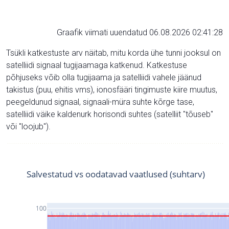
Graafik viimati uuendatud 06.08.2026 02:41:28
Tsükli katkestuste arv näitab, mitu korda ühe tunni jooksul on
satelliidi signaal tugijaamaga katkenud. Katkestuse
põhjuseks võib olla tugijaama ja satelliidi vahele jäänud
takistus (puu, ehitis vms), ionosfääri tingimuste kiire muutus,
peegeldunud signaal, signaali-müra suhte kõrge tase,
satelliidi väike kaldenurk horisondi suhtes (satelliit "tõuseb"
või "loojub").
Salvestatud vs oodatavad vaatlused (suhtarv)
100