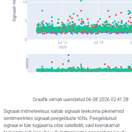
10
5
0
Jul 12
Jul 19
J
2026
Graafik viimati uuendatud 06.08.2026 02:41:28
Signaali mitmeteelisus näitab signaali teekonna pikenemist
sentimeetrites signaali peegelduste tõttu. Peegeldunud
signaal ei tule tugijaama otse satelliidilt, vaid keerukamat