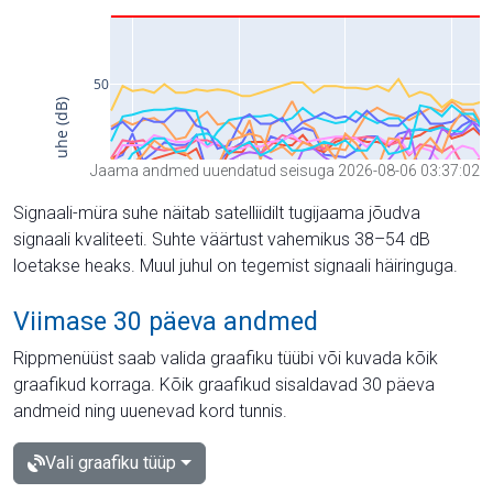
Jaama andmed uuendatud seisuga 2026-08-06 03:37:02
Signaali-müra suhe näitab satelliidilt tugijaama jõudva
signaali kvaliteeti. Suhte väärtust vahemikus 38–54 dB
loetakse heaks. Muul juhul on tegemist signaali häiringuga.
Viimase 30 päeva andmed
Rippmenüüst saab valida graafiku tüübi või kuvada kõik
graafikud korraga. Kõik graafikud sisaldavad 30 päeva
andmeid ning uuenevad kord tunnis.
Vali graafiku tüüp