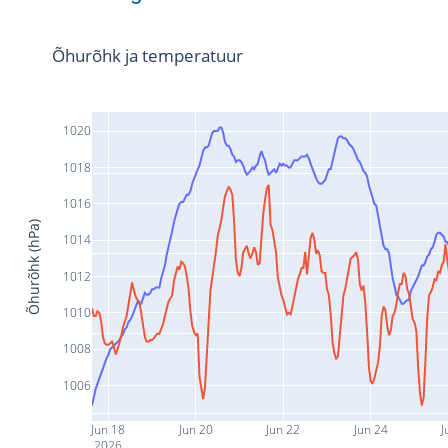
Õhurõhk ja temperatuur
1020
1018
1016
Õhurõhk (hPa)
1014
1012
1010
1008
1006
Jun 18
Jun 20
Jun 22
Jun 24
J
2026