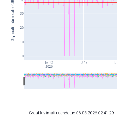
Signaali-müra suhe (dB)
30
20
10
0
Jul 12
Jul 19
Ju
2026
Graafik viimati uuendatud 06.08.2026 02:41:29