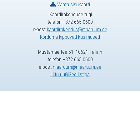
Vaata sisukaarti
Kaardirakenduse tugi
telefon +372 665 0600
e-post
kaardirakendus@maaruum.ee
Korduma kippuvad küsimused
Mustamäe tee 51, 10621 Tallinn
telefon +372 665 0600
e-post
maaruum@maaruum.ee
Liitu uuGISed listiga