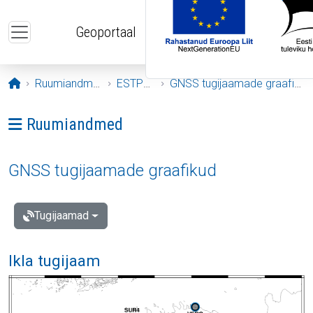
Liigu edasi põhisisu juurde
Geoportaal
Avaleht
Ruumiandmed
ESTPOS
GNSS tugijaamade graafikud
Ava menüü: Ruumiandmed
Ruumiandmed
GNSS tugijaamade graafikud
Tugijaamad
Ikla tugijaam