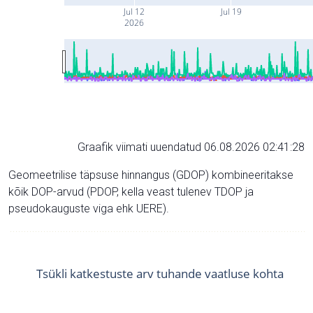
Jul 12
Jul 19
2026
Graafik viimati uuendatud 06.08.2026 02:41:28
Geomeetrilise täpsuse hinnangus (GDOP) kombineeritakse
kõik DOP-arvud (PDOP, kella veast tulenev TDOP ja
pseudokauguste viga ehk UERE).
Tsükli katkestuste arv tuhande vaatluse kohta