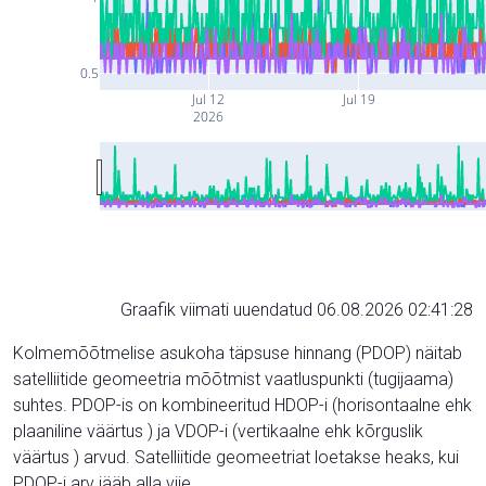
0.5
Jul 12
Jul 19
2026
Graafik viimati uuendatud 06.08.2026 02:41:28
Kolmemõõtmelise asukoha täpsuse hinnang (PDOP) näitab
satelliitide geomeetria mõõtmist vaatluspunkti (tugijaama)
suhtes. PDOP-is on kombineeritud HDOP-i (horisontaalne ehk
plaaniline väärtus ) ja VDOP-i (vertikaalne ehk kõrguslik
väärtus ) arvud. Satelliitide geomeetriat loetakse heaks, kui
PDOP-i arv jääb alla viie.