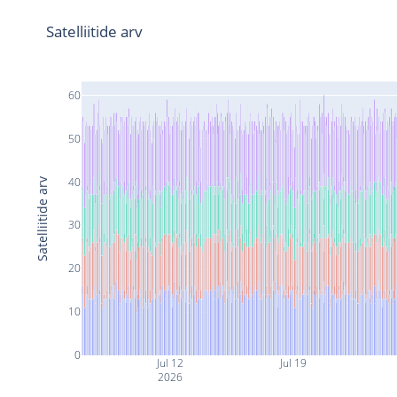
Satelliitide arv
60
50
40
Satelliitide arv
30
20
10
0
Jul 12
Jul 19
2026