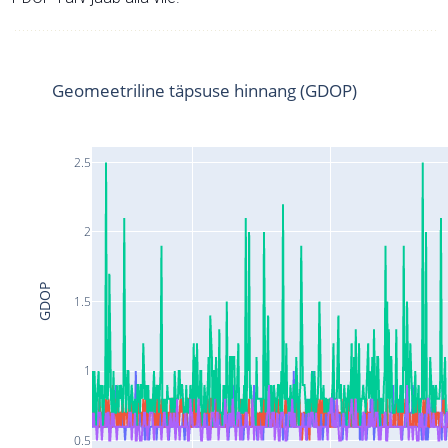
Geomeetriline täpsuse hinnang (GDOP)
2.5
2
GDOP
1.5
1
0.5