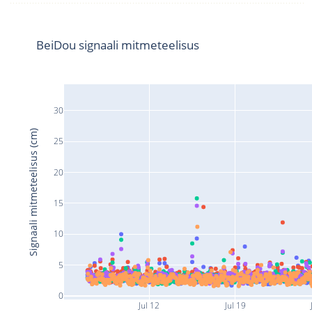
BeiDou signaali mitmeteelisus
30
Signaali mitmeteelisus (cm)
25
20
15
10
5
0
Jul 12
Jul 19