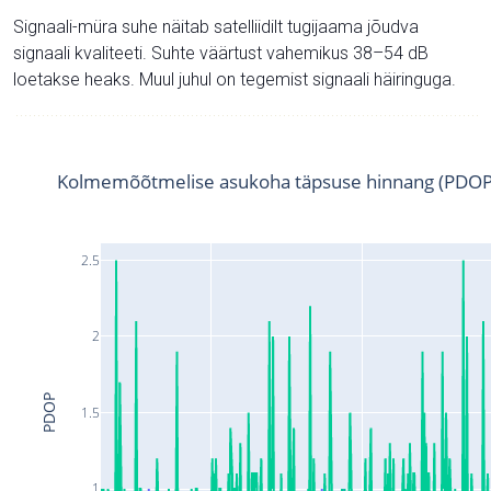
Signaali-müra suhe näitab satelliidilt tugijaama jõudva
signaali kvaliteeti. Suhte väärtust vahemikus 38–54 dB
loetakse heaks. Muul juhul on tegemist signaali häiringuga.
Kolmemõõtmelise asukoha täpsuse hinnang (PDOP
2.5
2
PDOP
1.5
1