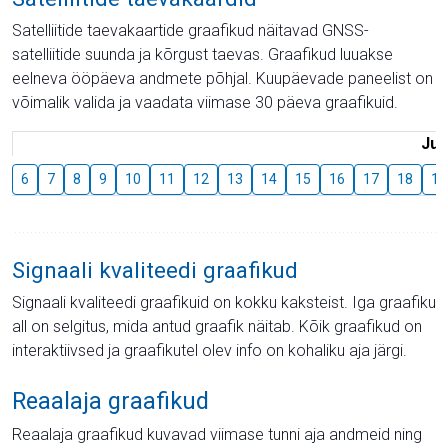
Satelliitide taevakaartide graafikud näitavad GNSS-
satelliitide suunda ja kõrgust taevas. Graafikud luuakse
eelneva ööpäeva andmete põhjal. Kuupäevade paneelist on
võimalik valida ja vaadata viimase 30 päeva graafikuid.
Juu
6
7
8
9
10
11
12
13
14
15
16
17
18
19
Signaali kvaliteedi graafikud
Signaali kvaliteedi graafikuid on kokku kaksteist. Iga graafiku
all on selgitus, mida antud graafik näitab. Kõik graafikud on
interaktiivsed ja graafikutel olev info on kohaliku aja järgi.
Reaalaja graafikud
Reaalaja graafikud kuvavad viimase tunni aja andmeid ning