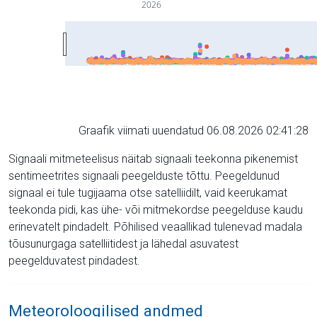
2026
Graafik viimati uuendatud 06.08.2026 02:41:28
Signaali mitmeteelisus näitab signaali teekonna pikenemist
sentimeetrites signaali peegelduste tõttu. Peegeldunud
signaal ei tule tugijaama otse satelliidilt, vaid keerukamat
teekonda pidi, kas ühe- või mitmekordse peegelduse kaudu
erinevatelt pindadelt. Põhilised veaallikad tulenevad madala
tõusunurgaga satelliitidest ja lähedal asuvatest
peegelduvatest pindadest.
Meteoroloogilised andmed