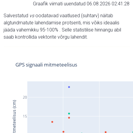
Graafik viimati uuendatud 06.08.2026 02:41:28
Salvestatud
vs
oodatavad vaatlused (suhtarv) näitab
algtundmatute lahendamise protsenti, mis võiks ideaalis
jääda vahemikku 95-100% . Selle statistilise hinnangu abil
saab kontrollida vektorite võrgu lahendit.
GPS signaali mitmeteelisus
20
Signaali mitmeteelisus (cm)
15