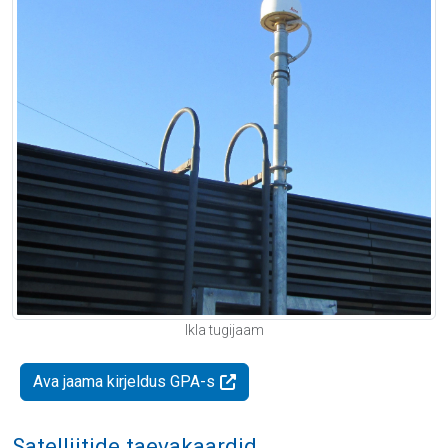
Ikla tugijaam
Ava jaama kirjeldus GPA-s
Satelliitide taevakaardid