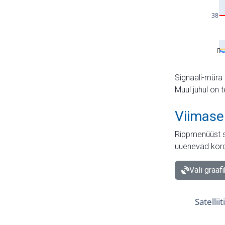
Signaali-müra 
Muul juhul on 
Viimase
Rippmenüüst s
uuenevad kord
Vali graaf
Satellii