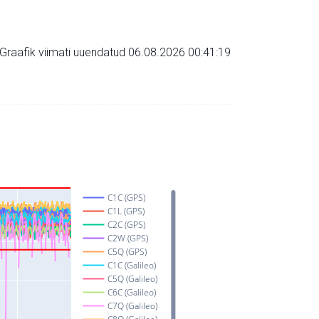
Graafik viimati uuendatud 06.08.2026 00:41:19
C1C (GPS)
C1L (GPS)
C2C (GPS)
C2W (GPS)
C5Q (GPS)
C1C (Galileo)
C5Q (Galileo)
C6C (Galileo)
C7Q (Galileo)