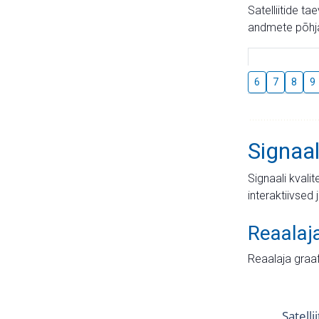
Satelliitide t
andmete põhja
6
7
8
9
Signaal
Signaali kvali
interaktiivsed 
Reaalaj
Reaalaja graa