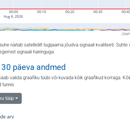
Jaam
suhe näitab satelliidilt tugijaama jõudva signaali kvaliteeti. Su
tegemist signaali häiringuga.
 30 päeva andmed
aab valida graafiku tüübi või kuvada kõik graafikud korraga. Kõ
 tunnis.
iku tüüp
tide arv