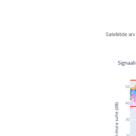
Satelliitide ar
Signaal
50
40
Signaali-müra suhe (dB)
30
20