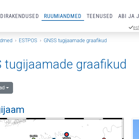
RDIRAKENDUSED
RUUMIANDMED
TEENUSED
ABI JA 
es
ndmed
ESTPOS
GNSS tugijaamade graafikud
tugijaamade graafikud
ad
gijaam