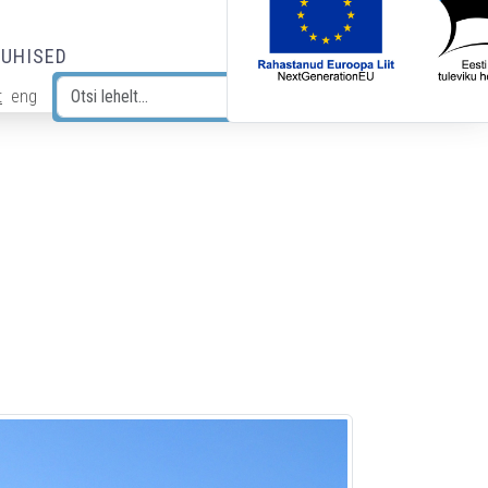
JUHISED
t
eng
Otsi