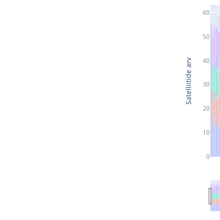
60
50
40
Satelliitide arv
30
20
10
0