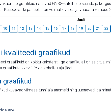
aevakaartide graafikud näitavad GNSS-satelliitide suunda ja kõr
l. Kuupäevade paneelist on võimalik valida ja vaadata viimase 3
Juuli
10
11
12
13
14
15
16
17
18
19
20
21
22
i kvaliteedi graafikud
teedi graafikuid on kokku kaksteist. Iga graafiku all on selgitus, 
ja graafikutel olev info on kohaliku aja järgi.
a graafikud
fikud kuvavad viimase tunni aja andmeid ning uuenevad iga minut