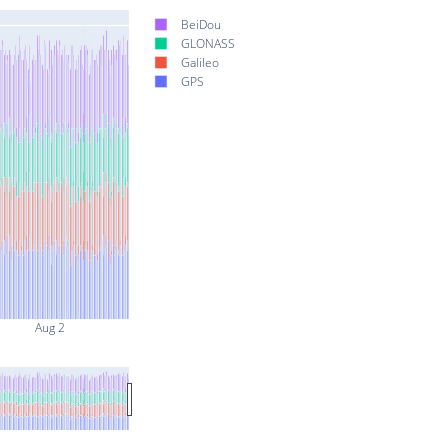
BeiDou
GLONASS
Galileo
GPS
Aug 2