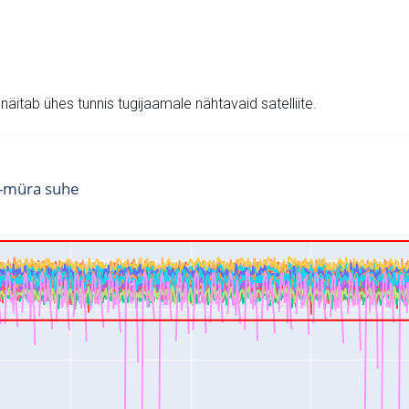
v näitab ühes tunnis tugijaamale nähtavaid satelliite.
i-müra suhe