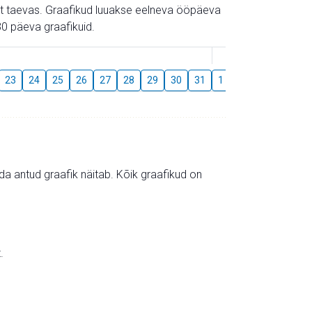
gust taevas. Graafikud luuakse eelneva ööpäeva
0 päeva graafikuid.
August
23
24
25
26
27
28
29
30
31
1
2
3
4
5
mida antud graafik näitab. Kõik graafikud on
.