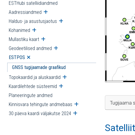
ESTHubi satelliidiandmed
Aadressiandmed
Ava alammenüü
Haldus- ja asustusjaotus
Ava alammenüü
Kohanimed
Ava alammenüü
Mullastiku kaart
Ava alammenüü
Geodeetilised andmed
Ava alammenüü
ESTPOS
Ava alammenüü
GNSS tugijaamade graafikud
Topokaardid ja aluskaardid
Ava alammenüü
Kaardilehtede süsteemid
Ava alammenüü
Planeeringute andmed
Tugijaama s
Kinnisvara tehingute andmebaas
Ava alammenüü
30 päeva kaardi väljakutse 2024
Ava alammenüü
Satelli