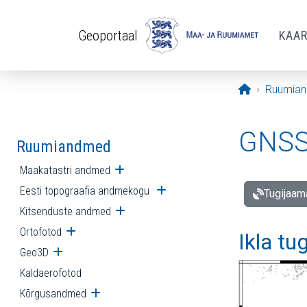
Liigu edasi põhisisu juurde
Geoportaal
KAA
Avaleht
Ruumia
GNSS 
Ruumiandmed
Maakatastri andmed
Ava alammenüü
Eesti topograafia andmekogu
Ava alammenüü
Tugijaam
Kitsenduste andmed
Ava alammenüü
Ortofotod
Ava alammenüü
Ikla tu
Geo3D
Ava alammenüü
Kaldaerofotod
Kõrgusandmed
Ava alammenüü