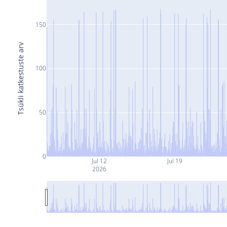
150
Tsükli katkestuste arv
100
50
0
Jul 12
Jul 19
2026