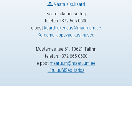
Vaata sisukaarti
Kaardirakenduse tugi
telefon +372 665 0600
e-post
kaardirakendus@maaruum.ee
Korduma kippuvad küsimused
Mustamäe tee 51, 10621 Tallinn
telefon +372 665 0600
e-post
maaruum@maaruum.ee
Liitu uuGISed listiga