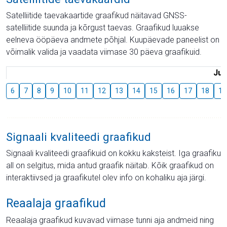
Satelliitide taevakaartide graafikud näitavad GNSS-
satelliitide suunda ja kõrgust taevas. Graafikud luuakse
eelneva ööpäeva andmete põhjal. Kuupäevade paneelist on
võimalik valida ja vaadata viimase 30 päeva graafikuid.
Juu
6
7
8
9
10
11
12
13
14
15
16
17
18
19
Signaali kvaliteedi graafikud
Signaali kvaliteedi graafikuid on kokku kaksteist. Iga graafiku
all on selgitus, mida antud graafik näitab. Kõik graafikud on
interaktiivsed ja graafikutel olev info on kohaliku aja järgi.
Reaalaja graafikud
Reaalaja graafikud kuvavad viimase tunni aja andmeid ning