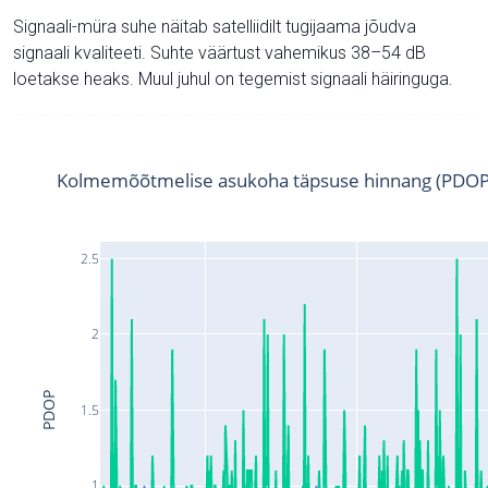
Signaali-müra suhe näitab satelliidilt tugijaama jõudva
signaali kvaliteeti. Suhte väärtust vahemikus 38–54 dB
loetakse heaks. Muul juhul on tegemist signaali häiringuga.
Kolmemõõtmelise asukoha täpsuse hinnang (PDOP
2.5
2
PDOP
1.5
1