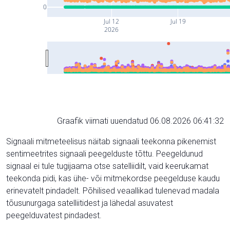
0
Jul 12
Jul 19
2026
Graafik viimati uuendatud 06.08.2026 06:41:32
Signaali mitmeteelisus näitab signaali teekonna pikenemist
sentimeetrites signaali peegelduste tõttu. Peegeldunud
signaal ei tule tugijaama otse satelliidilt, vaid keerukamat
teekonda pidi, kas ühe- või mitmekordse peegelduse kaudu
erinevatelt pindadelt. Põhilised veaallikad tulenevad madala
tõusunurgaga satelliitidest ja lähedal asuvatest
peegelduvatest pindadest.