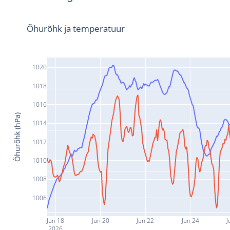
Õhurõhk ja temperatuur
1020
1018
1016
Õhurõhk (hPa)
1014
1012
1010
1008
1006
Jun 18
Jun 20
Jun 22
Jun 24
J
2026