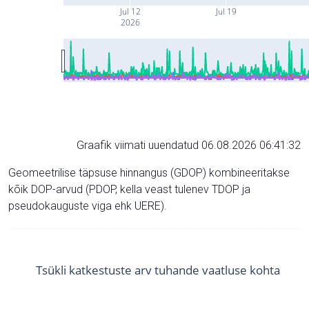
Jul 12
Jul 19
2026
Graafik viimati uuendatud 06.08.2026 06:41:32
Geomeetrilise täpsuse hinnangus (GDOP) kombineeritakse
kõik DOP-arvud (PDOP, kella veast tulenev TDOP ja
pseudokauguste viga ehk UERE).
Tsükli katkestuste arv tuhande vaatluse kohta