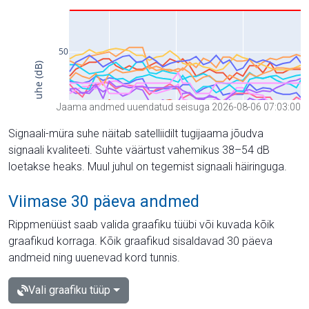
Jaama andmed uuendatud seisuga 2026-08-06 07:03:00
Signaali-müra suhe näitab satelliidilt tugijaama jõudva
signaali kvaliteeti. Suhte väärtust vahemikus 38–54 dB
loetakse heaks. Muul juhul on tegemist signaali häiringuga.
Viimase 30 päeva andmed
Rippmenüüst saab valida graafiku tüübi või kuvada kõik
graafikud korraga. Kõik graafikud sisaldavad 30 päeva
andmeid ning uuenevad kord tunnis.
Vali graafiku tüüp