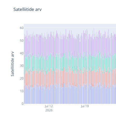
Satelliitide arv
60
50
40
Satelliitide arv
30
20
10
0
Jul 12
Jul 19
2026