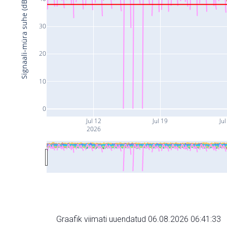
Signaali-müra suhe (dB)
30
20
10
0
Jul 12
Jul 19
Jul
2026
Graafik viimati uuendatud 06.08.2026 06:41:33