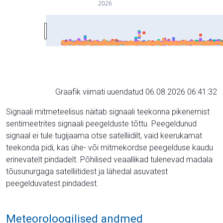
2026
Graafik viimati uuendatud 06.08.2026 06:41:32
Signaali mitmeteelisus näitab signaali teekonna pikenemist
sentimeetrites signaali peegelduste tõttu. Peegeldunud
signaal ei tule tugijaama otse satelliidilt, vaid keerukamat
teekonda pidi, kas ühe- või mitmekordse peegelduse kaudu
erinevatelt pindadelt. Põhilised veaallikad tulenevad madala
tõusunurgaga satelliitidest ja lähedal asuvatest
peegelduvatest pindadest.
Meteoroloogilised andmed