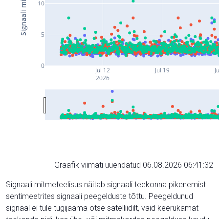
10
5
0
Jul 12
Jul 19
Ju
2026
Graafik viimati uuendatud 06.08.2026 06:41:32
Signaali mitmeteelisus näitab signaali teekonna pikenemist
sentimeetrites signaali peegelduste tõttu. Peegeldunud
signaal ei tule tugijaama otse satelliidilt, vaid keerukamat