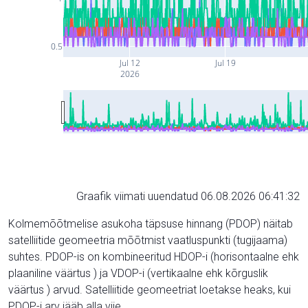
0.5
Jul 12
Jul 19
2026
Graafik viimati uuendatud 06.08.2026 06:41:32
Kolmemõõtmelise asukoha täpsuse hinnang (PDOP) näitab
satelliitide geomeetria mõõtmist vaatluspunkti (tugijaama)
suhtes. PDOP-is on kombineeritud HDOP-i (horisontaalne ehk
plaaniline väärtus ) ja VDOP-i (vertikaalne ehk kõrguslik
väärtus ) arvud. Satelliitide geomeetriat loetakse heaks, kui
PDOP-i arv jääb alla viie.