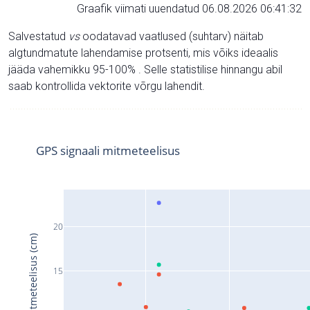
Graafik viimati uuendatud 06.08.2026 06:41:32
Salvestatud
vs
oodatavad vaatlused (suhtarv) näitab
algtundmatute lahendamise protsenti, mis võiks ideaalis
jääda vahemikku 95-100% . Selle statistilise hinnangu abil
saab kontrollida vektorite võrgu lahendit.
GPS signaali mitmeteelisus
20
Signaali mitmeteelisus (cm)
15