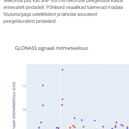
teekonda pidi, kas ühe- või mitmekordse peegelduse kaudu
erinevatelt pindadelt. Põhilised veaallikad tulenevad madala
tõusunurgaga satelliitidest ja lähedal asuvatest
peegelduvatest pindadest.
GLONASS signaali mitmeteelisus
Signaali mitmeteelisus (cm)
15
10