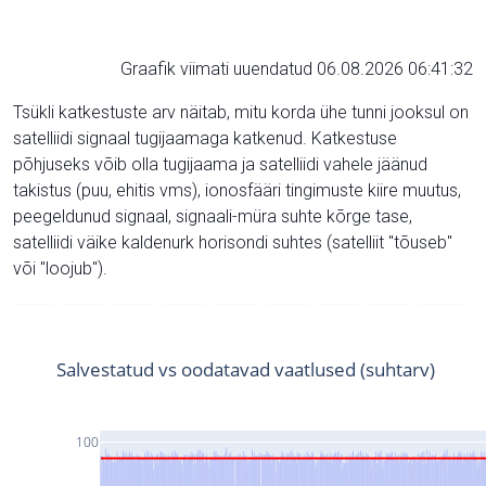
Graafik viimati uuendatud 06.08.2026 06:41:32
Tsükli katkestuste arv näitab, mitu korda ühe tunni jooksul on
satelliidi signaal tugijaamaga katkenud. Katkestuse
põhjuseks võib olla tugijaama ja satelliidi vahele jäänud
takistus (puu, ehitis vms), ionosfääri tingimuste kiire muutus,
peegeldunud signaal, signaali-müra suhte kõrge tase,
satelliidi väike kaldenurk horisondi suhtes (satelliit "tõuseb"
või "loojub").
Salvestatud vs oodatavad vaatlused (suhtarv)
100