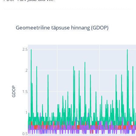
Geomeetriline täpsuse hinnang (GDOP)
2.5
2
GDOP
1.5
1
0.5