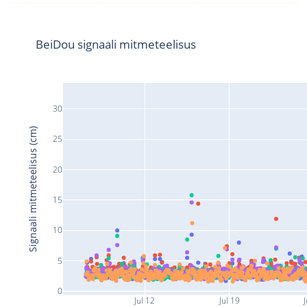
BeiDou signaali mitmeteelisus
30
Signaali mitmeteelisus (cm)
25
20
15
10
5
0
Jul 12
Jul 19
J