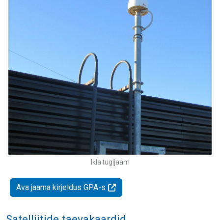
Ikla tugijaam
Ava jaama kirjeldus GPA-s
Satelliitide taevakaardid