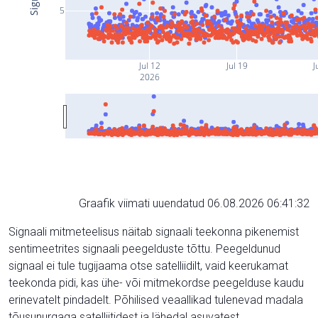
5
Jul 12
Jul 19
J
2026
Graafik viimati uuendatud 06.08.2026 06:41:32
Signaali mitmeteelisus näitab signaali teekonna pikenemist
sentimeetrites signaali peegelduste tõttu. Peegeldunud
signaal ei tule tugijaama otse satelliidilt, vaid keerukamat
teekonda pidi, kas ühe- või mitmekordse peegelduse kaudu
erinevatelt pindadelt. Põhilised veaallikad tulenevad madala
tõusunurgaga satelliitidest ja lähedal asuvatest