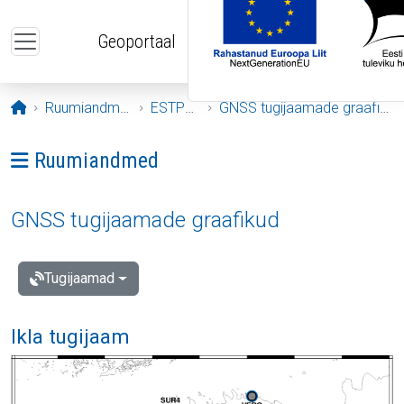
Liigu edasi põhisisu juurde
Geoportaal
Avaleht
Ruumiandmed
ESTPOS
GNSS tugijaamade graafikud
Ava menüü: Ruumiandmed
Ruumiandmed
GNSS tugijaamade graafikud
Tugijaamad
Ikla tugijaam