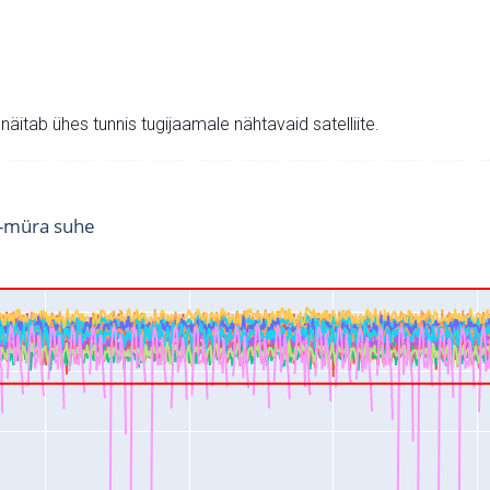
v näitab ühes tunnis tugijaamale nähtavaid satelliite.
i-müra suhe