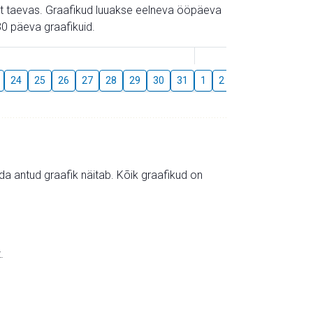
gust taevas. Graafikud luuakse eelneva ööpäeva
0 päeva graafikuid.
August
24
25
26
27
28
29
30
31
1
2
3
4
5
6
mida antud graafik näitab. Kõik graafikud on
.