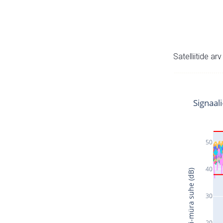
Satelliitide ar
Signaal
50
40
Signaali-müra suhe (dB)
30
20