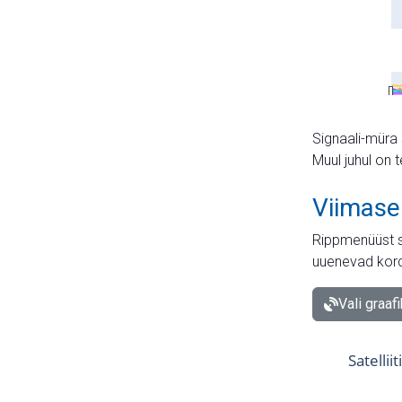
Signaali-müra 
Muul juhul on 
Viimase
Rippmenüüst s
uuenevad kord
Vali graaf
Satellii