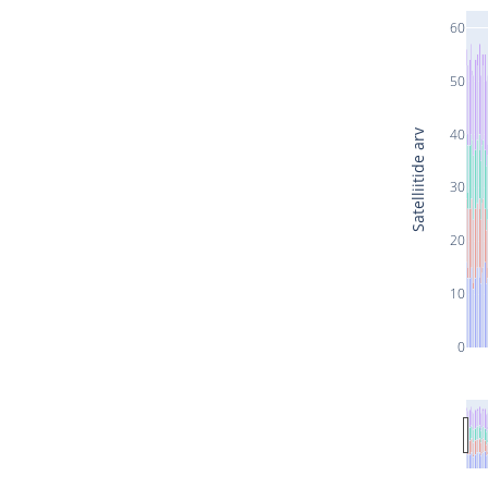
60
50
40
Satelliitide arv
30
20
10
0