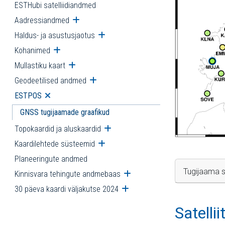
ESTHubi satelliidiandmed
Aadressiandmed
Ava alammenüü
Haldus- ja asustusjaotus
Ava alammenüü
Kohanimed
Ava alammenüü
Mullastiku kaart
Ava alammenüü
Geodeetilised andmed
Ava alammenüü
ESTPOS
Ava alammenüü
GNSS tugijaamade graafikud
Topokaardid ja aluskaardid
Ava alammenüü
Kaardilehtede süsteemid
Ava alammenüü
Planeeringute andmed
Tugijaama s
Kinnisvara tehingute andmebaas
Ava alammenüü
30 päeva kaardi väljakutse 2024
Ava alammenüü
Satelli