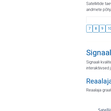
Satelliitide t
andmete põhja
7
8
9
1
Signaal
Signaali kvali
interaktiivsed 
Reaalaj
Reaalaja graa