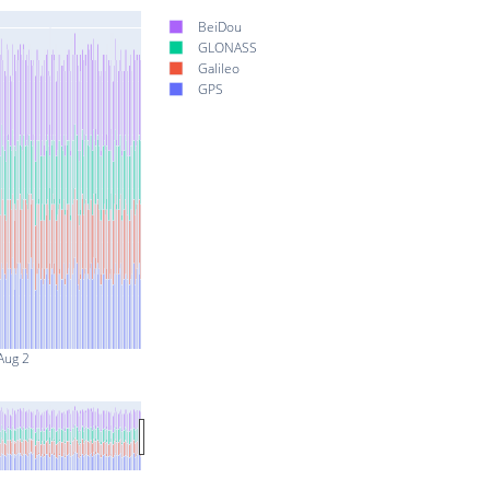
BeiDou
GLONASS
Galileo
GPS
Aug 2