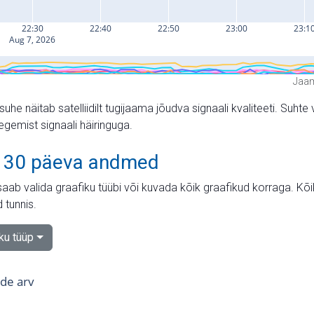
Jaam
suhe näitab satelliidilt tugijaama jõudva signaali kvaliteeti. Su
tegemist signaali häiringuga.
 30 päeva andmed
aab valida graafiku tüübi või kuvada kõik graafikud korraga. Kõ
 tunnis.
iku tüüp
tide arv