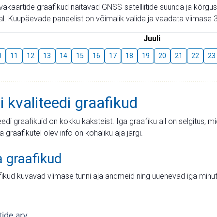
aevakaartide graafikud näitavad GNSS-satelliitide suunda ja kõr
l. Kuupäevade paneelist on võimalik valida ja vaadata viimase 3
Juuli
0
11
12
13
14
15
16
17
18
19
20
21
22
23
i kvaliteedi graafikud
teedi graafikuid on kokku kaksteist. Iga graafiku all on selgitus, 
ja graafikutel olev info on kohaliku aja järgi.
a graafikud
fikud kuvavad viimase tunni aja andmeid ning uuenevad iga minut