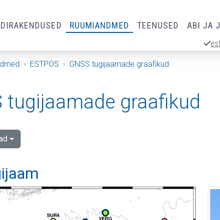
RDIRAKENDUSED
RUUMIANDMED
TEENUSED
ABI JA 
es
ndmed
ESTPOS
GNSS tugijaamade graafikud
tugijaamade graafikud
ad
gijaam