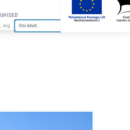
JUHISED
t
eng
Otsi