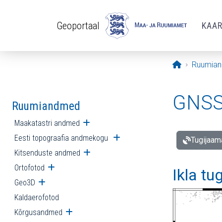
Liigu edasi põhisisu juurde
Geoportaal
KAA
Avaleht
Ruumia
GNSS 
Ruumiandmed
Maakatastri andmed
Ava alammenüü
Eesti topograafia andmekogu
Ava alammenüü
Tugijaam
Kitsenduste andmed
Ava alammenüü
Ortofotod
Ava alammenüü
Ikla tu
Geo3D
Ava alammenüü
Kaldaerofotod
Kõrgusandmed
Ava alammenüü