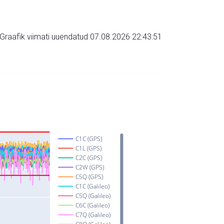
Graafik viimati uuendatud 07.08.2026 22:43:51
C1C (GPS)
C1L (GPS)
C2C (GPS)
C2W (GPS)
C5Q (GPS)
C1C (Galileo)
C5Q (Galileo)
C6C (Galileo)
C7Q (Galileo)