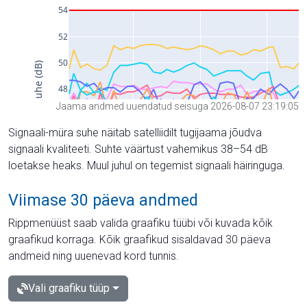
Jaama andmed uuendatud seisuga 2026-08-07 23:19:05
Signaali-müra suhe näitab satelliidilt tugijaama jõudva
signaali kvaliteeti. Suhte väärtust vahemikus 38–54 dB
loetakse heaks. Muul juhul on tegemist signaali häiringuga.
Viimase 30 päeva andmed
Rippmenüüst saab valida graafiku tüübi või kuvada kõik
graafikud korraga. Kõik graafikud sisaldavad 30 päeva
andmeid ning uuenevad kord tunnis.
Vali graafiku tüüp