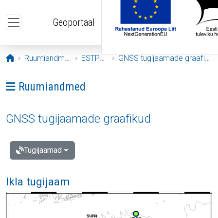
Liigu edasi põhisisu juurde
Geoportaal
Avaleht
Ruumiandmed
ESTPOS
GNSS tugijaamade graafikud
Ava menüü: Ruumiandmed
Ruumiandmed
GNSS tugijaamade graafikud
Tugijaamad
Ikla tugijaam