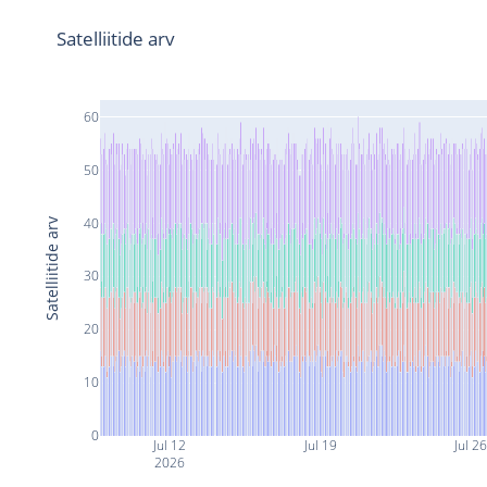
Satelliitide arv
60
50
40
Satelliitide arv
30
20
10
0
Jul 12
Jul 19
Jul 2
2026