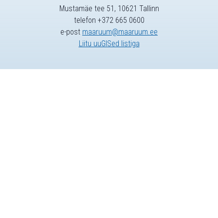
Mustamäe tee 51, 10621 Tallinn
telefon +372 665 0600
e-post
maaruum@maaruum.ee
Liitu uuGISed listiga