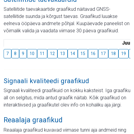
Satelliitide taevakaartide graafikud näitavad GNSS-
satelliitide suunda ja kõrgust taevas. Graafikud luuakse
eelneva ööpäeva andmete põhjal. Kuupäevade paneelist on
võimalik valida ja vaadata viimase 30 päeva graafikuid.
Juuli
7
8
9
10
11
12
13
14
15
16
17
18
19
2
Signaali kvaliteedi graafikud
Signaali kvaliteedi graafikuid on kokku kaksteist. Iga graafiku
all on selgitus, mida antud graafik näitab. Kõik graafikud on
interaktiivsed ja graafikutel olev info on kohaliku aja järgi.
Reaalaja graafikud
Reaalaja graafikud kuvavad viimase tunni aja andmeid ning