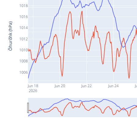
1018
1016
Õhurõhk (hPa)
1014
1012
1010
1008
1006
Jun 18
Jun 20
Jun 22
Jun 24
J
2026