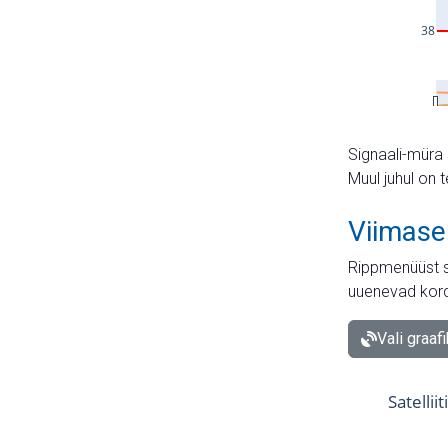
Signaali-müra 
Muul juhul on 
Viimase
Rippmenüüst s
uuenevad kord
Vali graaf
Satellii