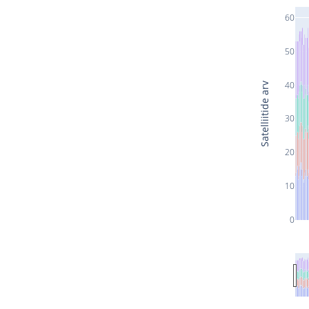
60
50
40
Satelliitide arv
30
20
10
0