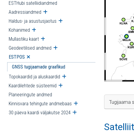
ESTHubi satelliidiandmed
Aadressiandmed
Ava alammenüü
Haldus- ja asustusjaotus
Ava alammenüü
Kohanimed
Ava alammenüü
Mullastiku kaart
Ava alammenüü
Geodeetilised andmed
Ava alammenüü
ESTPOS
Ava alammenüü
GNSS tugijaamade graafikud
Topokaardid ja aluskaardid
Ava alammenüü
Kaardilehtede süsteemid
Ava alammenüü
Planeeringute andmed
Tugijaama s
Kinnisvara tehingute andmebaas
Ava alammenüü
30 päeva kaardi väljakutse 2024
Ava alammenüü
Satelli