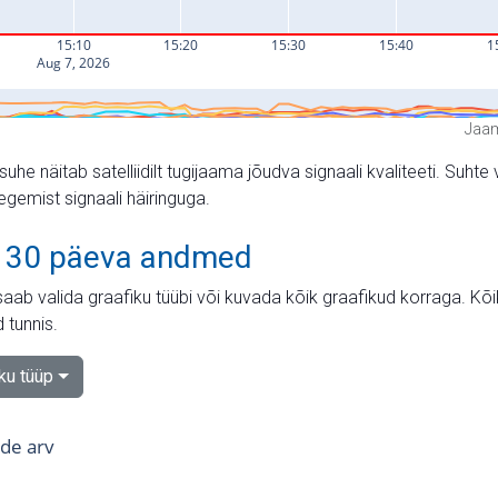
Jaam
suhe näitab satelliidilt tugijaama jõudva signaali kvaliteeti. Su
tegemist signaali häiringuga.
 30 päeva andmed
aab valida graafiku tüübi või kuvada kõik graafikud korraga. Kõ
 tunnis.
iku tüüp
tide arv