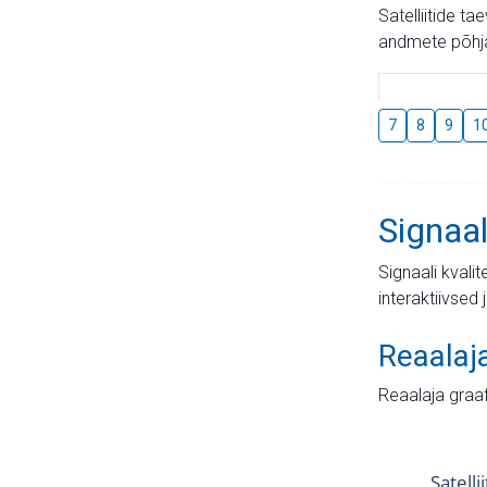
Satelliitide t
andmete põhja
7
8
9
1
Signaal
Signaali kvali
interaktiivsed 
Reaalaj
Reaalaja graa