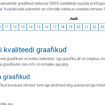
aevakaartide graafikud näitavad GNSS-satelliitide suunda ja kõr
l. Kuupäevade paneelist on võimalik valida ja vaadata viimase 3
Juuli
0
11
12
13
14
15
16
17
18
19
20
21
22
23
i kvaliteedi graafikud
teedi graafikuid on kokku kaksteist. Iga graafiku all on selgitus, 
ja graafikutel olev info on kohaliku aja järgi.
a graafikud
fikud kuvavad viimase tunni aja andmeid ning uuenevad iga minut