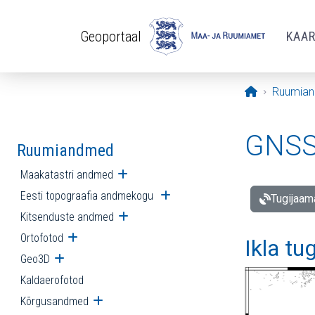
Liigu edasi põhisisu juurde
Geoportaal
KAA
Avaleht
Ruumia
GNSS 
Ruumiandmed
Maakatastri andmed
Ava alammenüü
Eesti topograafia andmekogu
Ava alammenüü
Tugijaam
Kitsenduste andmed
Ava alammenüü
Ortofotod
Ava alammenüü
Ikla tu
Geo3D
Ava alammenüü
Kaldaerofotod
Kõrgusandmed
Ava alammenüü