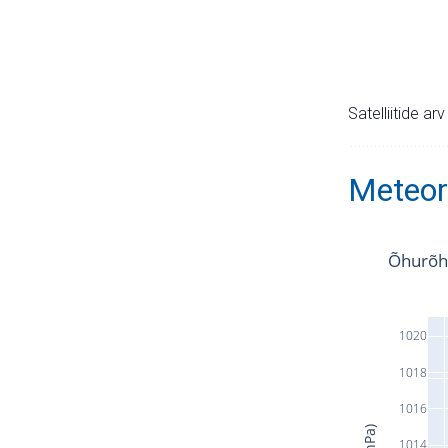
Satelliitide ar
Meteor
Õhurõh
1020
1018
1016
1014