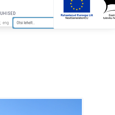
JUHISED
t
eng
Otsi