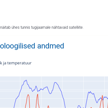
v näitab ühes tunnis tugijaamale nähtavaid satelliite.
oloogilised andmed
k ja temperatuur