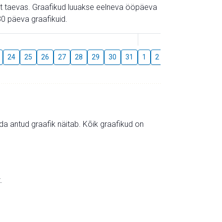
gust taevas. Graafikud luuakse eelneva ööpäeva
0 päeva graafikuid.
August
24
25
26
27
28
29
30
31
1
2
3
4
5
6
mida antud graafik näitab. Kõik graafikud on
.