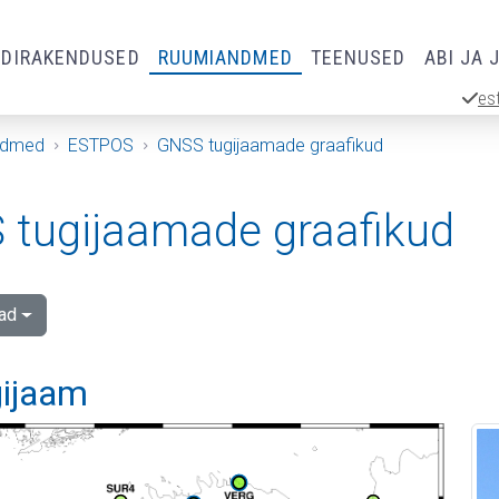
RDIRAKENDUSED
RUUMIANDMED
TEENUSED
ABI JA 
es
ndmed
ESTPOS
GNSS tugijaamade graafikud
tugijaamade graafikud
ad
gijaam