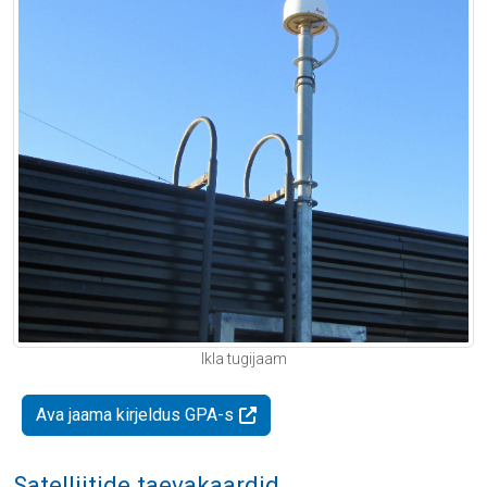
Ikla tugijaam
Ava jaama kirjeldus GPA-s
Satelliitide taevakaardid