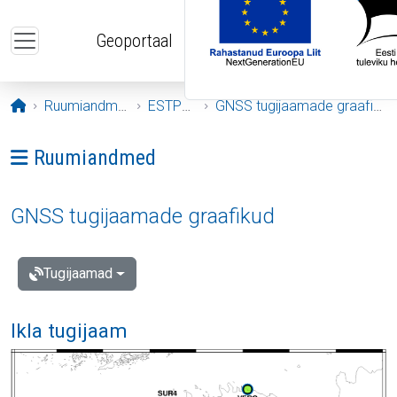
Liigu edasi põhisisu juurde
Geoportaal
Avaleht
Ruumiandmed
ESTPOS
GNSS tugijaamade graafikud
Ava menüü: Ruumiandmed
Ruumiandmed
GNSS tugijaamade graafikud
Tugijaamad
Ikla tugijaam