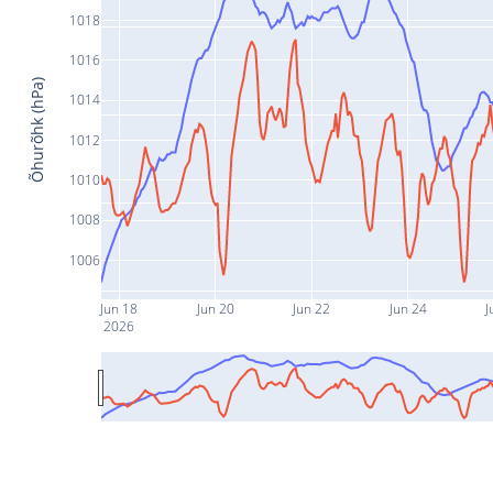
1018
1016
Õhurõhk (hPa)
1014
1012
1010
1008
1006
Jun 18
Jun 20
Jun 22
Jun 24
J
2026