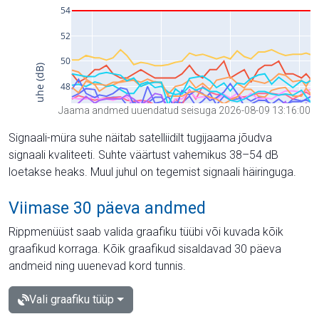
Jaama andmed uuendatud seisuga 2026-08-09 13:16:00
Signaali-müra suhe näitab satelliidilt tugijaama jõudva
signaali kvaliteeti. Suhte väärtust vahemikus 38–54 dB
loetakse heaks. Muul juhul on tegemist signaali häiringuga.
Viimase 30 päeva andmed
Rippmenüüst saab valida graafiku tüübi või kuvada kõik
graafikud korraga. Kõik graafikud sisaldavad 30 päeva
andmeid ning uuenevad kord tunnis.
Vali graafiku tüüp