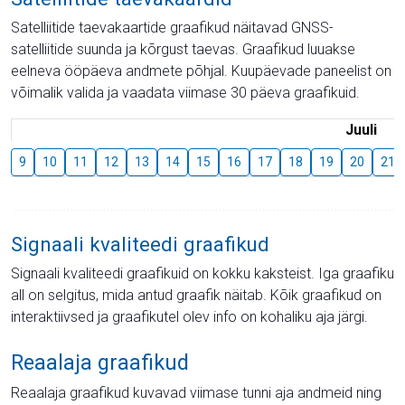
Satelliitide taevakaartide graafikud näitavad GNSS-
satelliitide suunda ja kõrgust taevas. Graafikud luuakse
eelneva ööpäeva andmete põhjal. Kuupäevade paneelist on
võimalik valida ja vaadata viimase 30 päeva graafikuid.
Juuli
9
10
11
12
13
14
15
16
17
18
19
20
21
Signaali kvaliteedi graafikud
Signaali kvaliteedi graafikuid on kokku kaksteist. Iga graafiku
all on selgitus, mida antud graafik näitab. Kõik graafikud on
interaktiivsed ja graafikutel olev info on kohaliku aja järgi.
Reaalaja graafikud
Reaalaja graafikud kuvavad viimase tunni aja andmeid ning