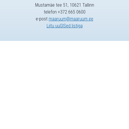
Mustamäe tee 51, 10621 Tallinn
telefon +372 665 0600
e-post
maaruum@maaruum.ee
Liitu uuGISed listiga