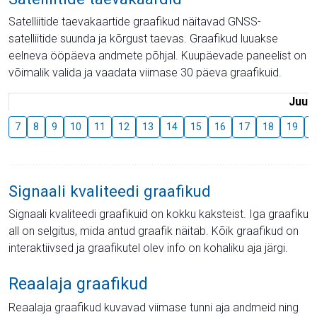
Satelliitide taevakaartide graafikud näitavad GNSS-
satelliitide suunda ja kõrgust taevas. Graafikud luuakse
eelneva ööpäeva andmete põhjal. Kuupäevade paneelist on
võimalik valida ja vaadata viimase 30 päeva graafikuid.
Juuli
7
8
9
10
11
12
13
14
15
16
17
18
19
2
Signaali kvaliteedi graafikud
Signaali kvaliteedi graafikuid on kokku kaksteist. Iga graafiku
all on selgitus, mida antud graafik näitab. Kõik graafikud on
interaktiivsed ja graafikutel olev info on kohaliku aja järgi.
Reaalaja graafikud
Reaalaja graafikud kuvavad viimase tunni aja andmeid ning