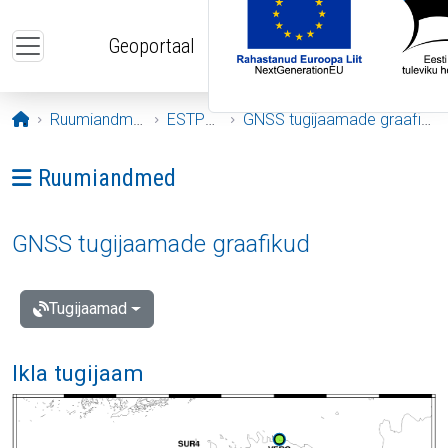
Liigu edasi põhisisu juurde
Geoportaal
Avaleht
Ruumiandmed
ESTPOS
GNSS tugijaamade graafikud
Ava menüü: Ruumiandmed
Ruumiandmed
GNSS tugijaamade graafikud
Tugijaamad
Ikla tugijaam