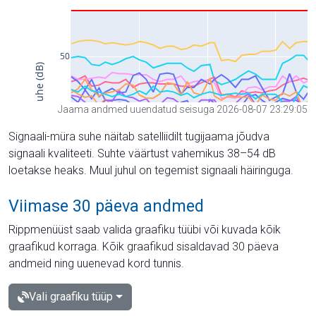
Jaama andmed uuendatud seisuga 2026-08-07 23:29:05
Signaali-müra suhe näitab satelliidilt tugijaama jõudva
signaali kvaliteeti. Suhte väärtust vahemikus 38–54 dB
loetakse heaks. Muul juhul on tegemist signaali häiringuga.
Viimase 30 päeva andmed
Rippmenüüst saab valida graafiku tüübi või kuvada kõik
graafikud korraga. Kõik graafikud sisaldavad 30 päeva
andmeid ning uuenevad kord tunnis.
Vali graafiku tüüp