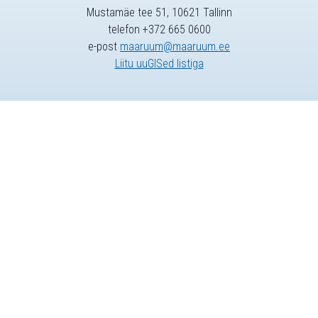
Mustamäe tee 51, 10621 Tallinn
telefon +372 665 0600
e-post
maaruum@maaruum.ee
Liitu uuGISed listiga