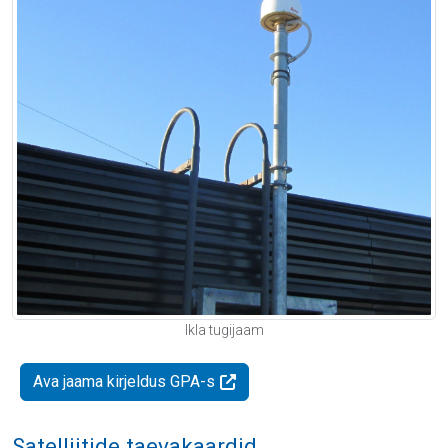
Ikla tugijaam
Ava jaama kirjeldus GPA-s
Satelliitide taevakaardid