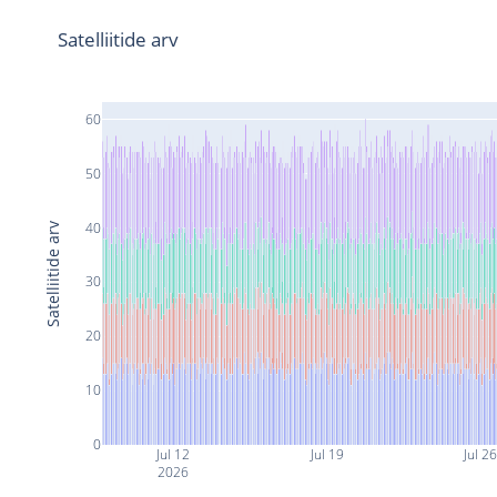
Satelliitide arv
60
50
40
Satelliitide arv
30
20
10
0
Jul 12
Jul 19
Jul 2
2026