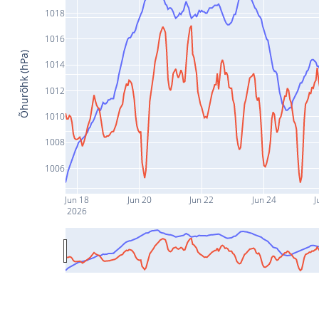
1018
1016
Õhurõhk (hPa)
1014
1012
1010
1008
1006
Jun 18
Jun 20
Jun 22
Jun 24
J
2026