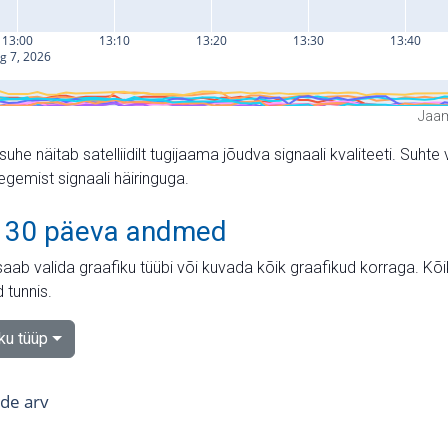
Jaam
suhe näitab satelliidilt tugijaama jõudva signaali kvaliteeti. Su
tegemist signaali häiringuga.
 30 päeva andmed
aab valida graafiku tüübi või kuvada kõik graafikud korraga. Kõ
 tunnis.
iku tüüp
tide arv