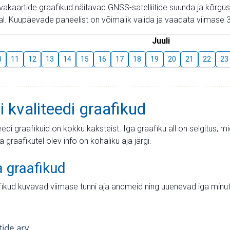
aevakaartide graafikud näitavad GNSS-satelliitide suunda ja kõr
l. Kuupäevade paneelist on võimalik valida ja vaadata viimase 3
Juuli
0
11
12
13
14
15
16
17
18
19
20
21
22
23
i kvaliteedi graafikud
teedi graafikuid on kokku kaksteist. Iga graafiku all on selgitus, 
ja graafikutel olev info on kohaliku aja järgi.
a graafikud
fikud kuvavad viimase tunni aja andmeid ning uuenevad iga minut