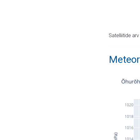
Satelliitide ar
Meteor
Õhurõh
1020
1018
1016
1014