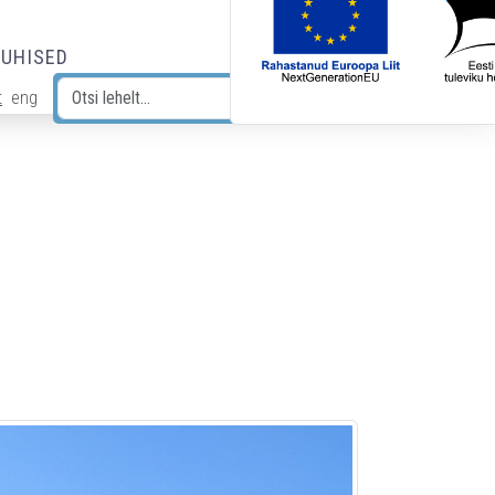
JUHISED
t
eng
Otsi