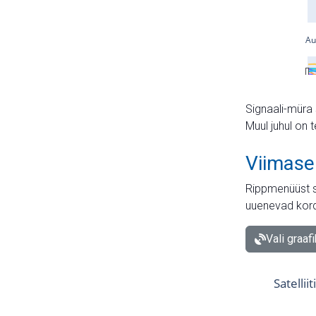
Signaali-müra 
Muul juhul on 
Viimase
Rippmenüüst s
uuenevad kord
Vali graaf
Satellii