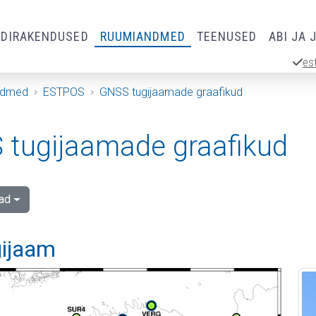
RDIRAKENDUSED
RUUMIANDMED
TEENUSED
ABI JA 
es
ndmed
ESTPOS
GNSS tugijaamade graafikud
tugijaamade graafikud
ad
gijaam