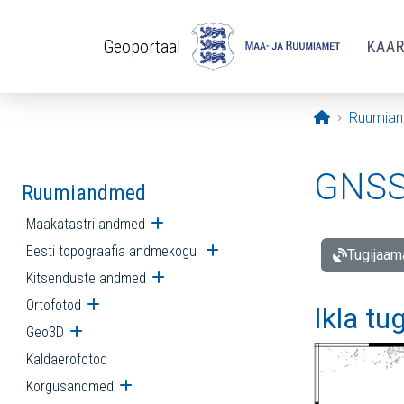
Liigu edasi põhisisu juurde
Geoportaal
KAA
Avaleht
Ruumia
GNSS 
Ruumiandmed
Maakatastri andmed
Ava alammenüü
Eesti topograafia andmekogu
Ava alammenüü
Tugijaam
Kitsenduste andmed
Ava alammenüü
Ortofotod
Ava alammenüü
Ikla tu
Geo3D
Ava alammenüü
Kaldaerofotod
Kõrgusandmed
Ava alammenüü