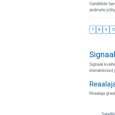
Satelliitide t
andmete põhja
7
8
9
1
Signaal
Signaali kvali
interaktiivsed 
Reaalaj
Reaalaja graa