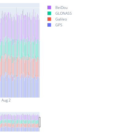
BeiDou
GLONASS
Galileo
GPS
Aug 2