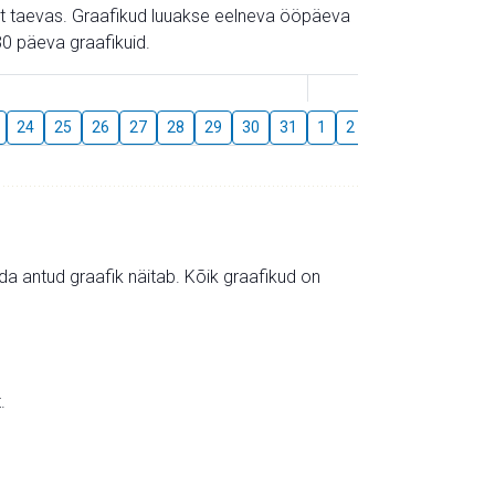
gust taevas. Graafikud luuakse eelneva ööpäeva
0 päeva graafikuid.
August
24
25
26
27
28
29
30
31
1
2
3
4
5
6
mida antud graafik näitab. Kõik graafikud on
.