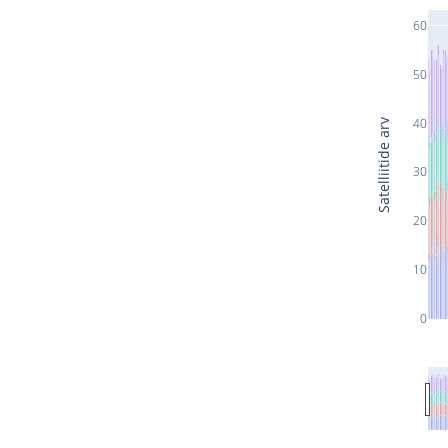
60
50
40
Satelliitide arv
30
20
10
0