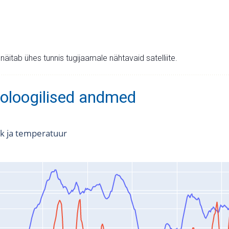
v näitab ühes tunnis tugijaamale nähtavaid satelliite.
oloogilised andmed
k ja temperatuur