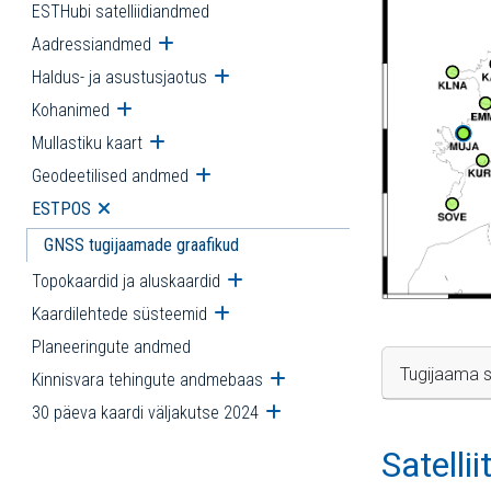
ESTHubi satelliidiandmed
Aadressiandmed
Ava alammenüü
Haldus- ja asustusjaotus
Ava alammenüü
Kohanimed
Ava alammenüü
Mullastiku kaart
Ava alammenüü
Geodeetilised andmed
Ava alammenüü
ESTPOS
Ava alammenüü
GNSS tugijaamade graafikud
Topokaardid ja aluskaardid
Ava alammenüü
Kaardilehtede süsteemid
Ava alammenüü
Planeeringute andmed
Tugijaama s
Kinnisvara tehingute andmebaas
Ava alammenüü
30 päeva kaardi väljakutse 2024
Ava alammenüü
Satelli