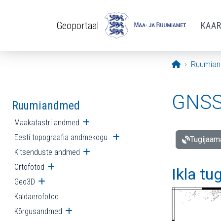
Liigu edasi põhisisu juurde
Geoportaal
KAA
Avaleht
Ruumia
GNSS 
Ruumiandmed
Maakatastri andmed
Ava alammenüü
Eesti topograafia andmekogu
Ava alammenüü
Tugijaam
Kitsenduste andmed
Ava alammenüü
Ortofotod
Ava alammenüü
Ikla tu
Geo3D
Ava alammenüü
Kaldaerofotod
Kõrgusandmed
Ava alammenüü