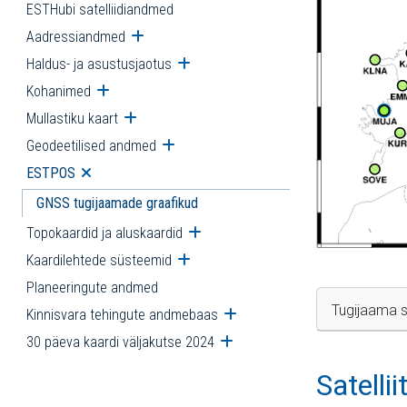
ESTHubi satelliidiandmed
Aadressiandmed
Ava alammenüü
Haldus- ja asustusjaotus
Ava alammenüü
Kohanimed
Ava alammenüü
Mullastiku kaart
Ava alammenüü
Geodeetilised andmed
Ava alammenüü
ESTPOS
Ava alammenüü
GNSS tugijaamade graafikud
Topokaardid ja aluskaardid
Ava alammenüü
Kaardilehtede süsteemid
Ava alammenüü
Planeeringute andmed
Tugijaama s
Kinnisvara tehingute andmebaas
Ava alammenüü
30 päeva kaardi väljakutse 2024
Ava alammenüü
Satelli