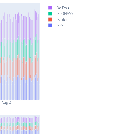
BeiDou
GLONASS
Galileo
GPS
Aug 2