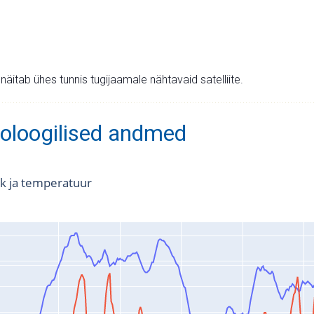
v näitab ühes tunnis tugijaamale nähtavaid satelliite.
oloogilised andmed
k ja temperatuur