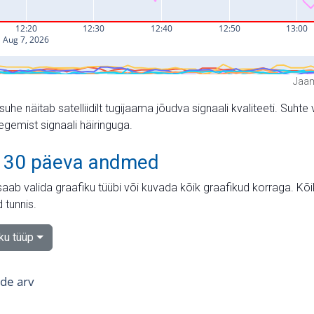
Jaam
suhe näitab satelliidilt tugijaama jõudva signaali kvaliteeti. Su
tegemist signaali häiringuga.
 30 päeva andmed
aab valida graafiku tüübi või kuvada kõik graafikud korraga. Kõ
 tunnis.
iku tüüp
tide arv