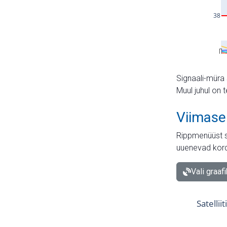
Signaali-müra 
Muul juhul on 
Viimase
Rippmenüüst s
uuenevad kord
Vali graaf
Satellii