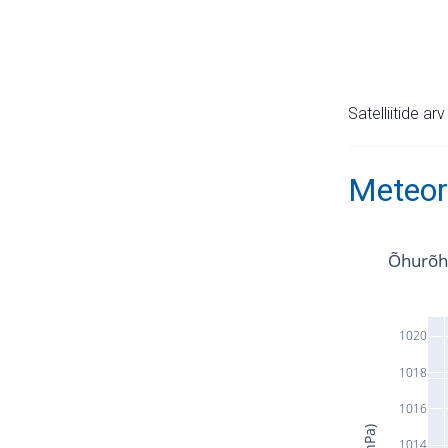
Satelliitide ar
Meteor
Õhurõh
1020
1018
1016
1014