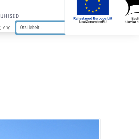
JUHISED
t
eng
Otsi