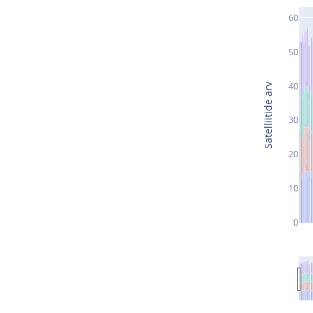
60
50
40
Satelliitide arv
30
20
10
0