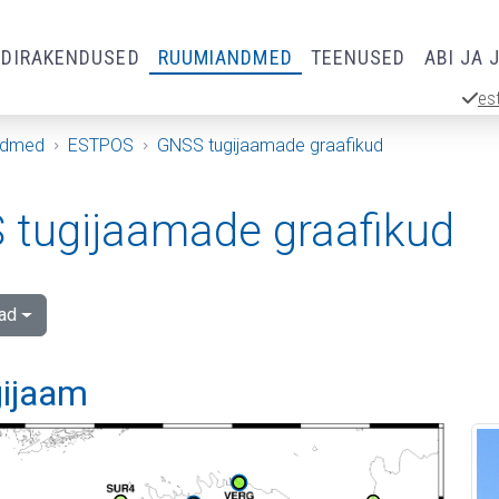
RDIRAKENDUSED
RUUMIANDMED
TEENUSED
ABI JA 
es
ndmed
ESTPOS
GNSS tugijaamade graafikud
tugijaamade graafikud
ad
gijaam