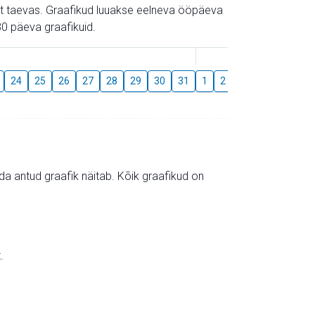
gust taevas. Graafikud luuakse eelneva ööpäeva
0 päeva graafikuid.
August
24
25
26
27
28
29
30
31
1
2
3
4
5
6
mida antud graafik näitab. Kõik graafikud on
.