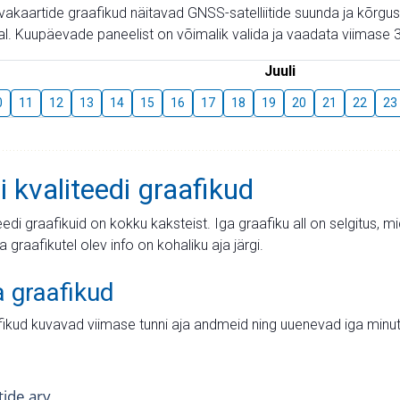
aevakaartide graafikud näitavad GNSS-satelliitide suunda ja kõr
l. Kuupäevade paneelist on võimalik valida ja vaadata viimase 3
Juuli
0
11
12
13
14
15
16
17
18
19
20
21
22
23
i kvaliteedi graafikud
teedi graafikuid on kokku kaksteist. Iga graafiku all on selgitus, 
ja graafikutel olev info on kohaliku aja järgi.
a graafikud
fikud kuvavad viimase tunni aja andmeid ning uuenevad iga minut