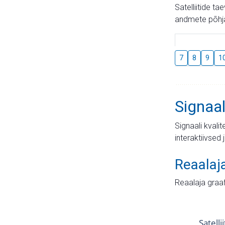
Satelliitide t
andmete põhja
7
8
9
1
Signaal
Signaali kvali
interaktiivsed 
Reaalaj
Reaalaja graa