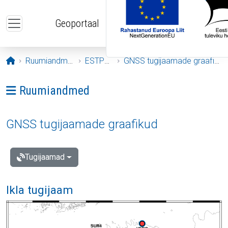
Liigu edasi põhisisu juurde
Geoportaal
Avaleht
Ruumiandmed
ESTPOS
GNSS tugijaamade graafikud
Ava menüü: Ruumiandmed
Ruumiandmed
GNSS tugijaamade graafikud
Tugijaamad
Ikla tugijaam