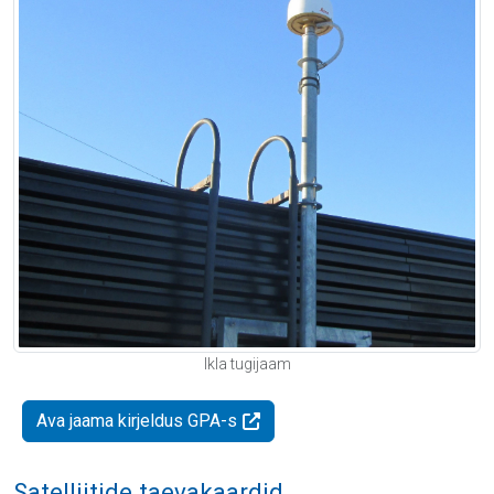
Ikla tugijaam
Ava jaama kirjeldus GPA-s
Satelliitide taevakaardid