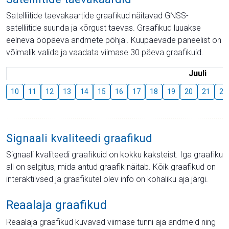
Satelliitide taevakaartide graafikud näitavad GNSS-
satelliitide suunda ja kõrgust taevas. Graafikud luuakse
eelneva ööpäeva andmete põhjal. Kuupäevade paneelist on
võimalik valida ja vaadata viimase 30 päeva graafikuid.
Juuli
10
11
12
13
14
15
16
17
18
19
20
21
22
Signaali kvaliteedi graafikud
Signaali kvaliteedi graafikuid on kokku kaksteist. Iga graafiku
all on selgitus, mida antud graafik näitab. Kõik graafikud on
interaktiivsed ja graafikutel olev info on kohaliku aja järgi.
Reaalaja graafikud
Reaalaja graafikud kuvavad viimase tunni aja andmeid ning