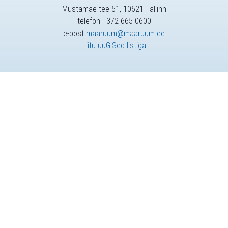
Mustamäe tee 51, 10621 Tallinn
telefon +372 665 0600
e-post
maaruum@maaruum.ee
Liitu uuGISed listiga