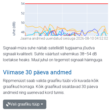
Jaama andmed uuendatud seisuga 2026-08-10 04:52:02
Signaali-müra suhe näitab satelliidilt tugijaama jõudva
signaali kvaliteeti. Suhte väärtust vahemikus 38–54 dB
loetakse heaks. Muul juhul on tegemist signaali häiringuga.
Viimase 30 päeva andmed
Rippmenüüst saab valida graafiku tüübi või kuvada kõik
graafikud korraga. Kõik graafikud sisaldavad 30 päeva
andmeid ning uuenevad kord tunnis.
Vali graafiku tüüp