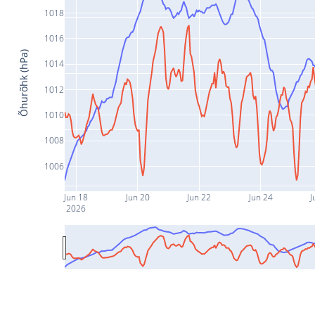
1018
1016
Õhurõhk (hPa)
1014
1012
1010
1008
1006
Jun 18
Jun 20
Jun 22
Jun 24
J
2026