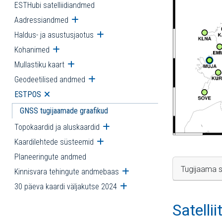
ESTHubi satelliidiandmed
Aadressiandmed
Ava alammenüü
Haldus- ja asustusjaotus
Ava alammenüü
Kohanimed
Ava alammenüü
Mullastiku kaart
Ava alammenüü
Geodeetilised andmed
Ava alammenüü
ESTPOS
Ava alammenüü
GNSS tugijaamade graafikud
Topokaardid ja aluskaardid
Ava alammenüü
Kaardilehtede süsteemid
Ava alammenüü
Planeeringute andmed
Tugijaama s
Kinnisvara tehingute andmebaas
Ava alammenüü
30 päeva kaardi väljakutse 2024
Ava alammenüü
Satelli