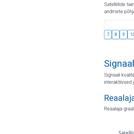
Satelliitide t
andmete põhja
7
8
9
1
Signaal
Signaali kvali
interaktiivsed 
Reaalaj
Reaalaja graa