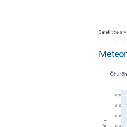
Satelliitide ar
Meteor
Õhurõh
1020
1018
1016
1014