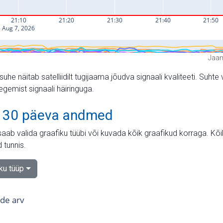
Jaam
suhe näitab satelliidilt tugijaama jõudva signaali kvaliteeti. Su
tegemist signaali häiringuga.
 30 päeva andmed
aab valida graafiku tüübi või kuvada kõik graafikud korraga. Kõ
 tunnis.
iku tüüp
tide arv