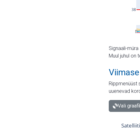
Signaali-müra 
Muul juhul on 
Viimase
Rippmenüüst s
uuenevad kord
Vali graaf
Satellii