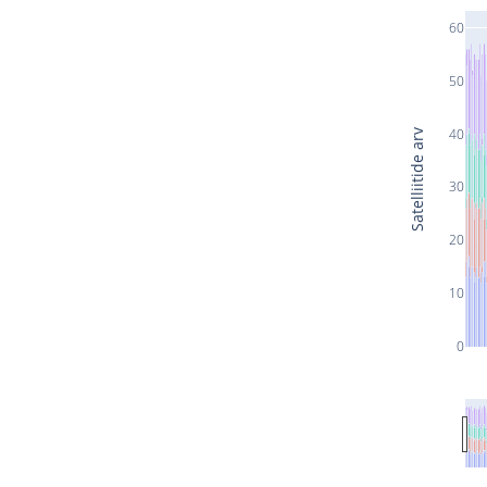
60
50
40
Satelliitide arv
30
20
10
0