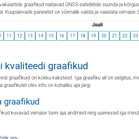
aevakaartide graafikud näitavad GNSS-satelliitide suunda ja kõr
l. Kuupäevade paneelist on võimalik valida ja vaadata viimase 3
Juuli
0
11
12
13
14
15
16
17
18
19
20
21
22
23
i kvaliteedi graafikud
teedi graafikuid on kokku kaksteist. Iga graafiku all on selgitus, 
ja graafikutel olev info on kohaliku aja järgi.
a graafikud
fikud kuvavad viimase tunni aja andmeid ning uuenevad iga minut