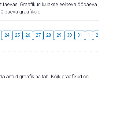
gust taevas. Graafikud luuakse eelneva ööpäeva
0 päeva graafikuid.
August
24
25
26
27
28
29
30
31
1
2
3
4
5
6
mida antud graafik näitab. Kõik graafikud on
.