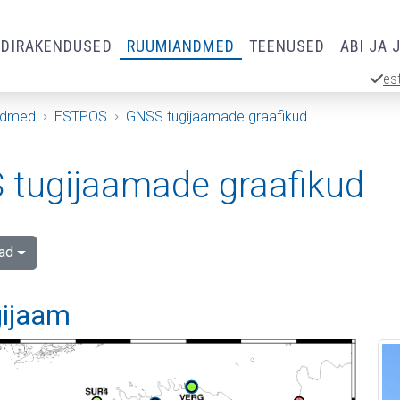
RDIRAKENDUSED
RUUMIANDMED
TEENUSED
ABI JA 
es
ndmed
ESTPOS
GNSS tugijaamade graafikud
tugijaamade graafikud
ad
gijaam