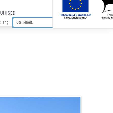
JUHISED
t
eng
Otsi