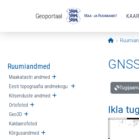
Liigu edasi põhisisu juurde
Geoportaal
KAA
Avaleht
Ruumia
GNSS 
Ruumiandmed
Maakatastri andmed
Ava alammenüü
Eesti topograafia andmekogu
Ava alammenüü
Tugijaam
Kitsenduste andmed
Ava alammenüü
Ortofotod
Ava alammenüü
Ikla tu
Geo3D
Ava alammenüü
Kaldaerofotod
Kõrgusandmed
Ava alammenüü