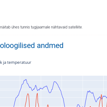
v näitab ühes tunnis tugijaamale nähtavaid satelliite.
oloogilised andmed
k ja temperatuur