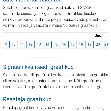
Satelliitide taevakaartide graafikud näitavad GNSS-
satelliitide suunda ja kõrgust taevas. Graafikud luuakse
eelneva ööpäeva andmete põhjal. Kuupäevade paneelist on
võimalik valida ja vaadata viimase 30 päeva graafikuid.
Juuli
9
10
11
12
13
14
15
16
17
18
19
20
21
Signaali kvaliteedi graafikud
Signaali kvaliteedi graafikuid on kokku kaksteist. Iga graafiku
all on selgitus, mida antud graafik näitab. Kõik graafikud on
interaktiivsed ja graafikutel olev info on kohaliku aja järgi.
Reaalaja graafikud
Reaalaja graafikud kuvavad viimase tunni aja andmeid ning