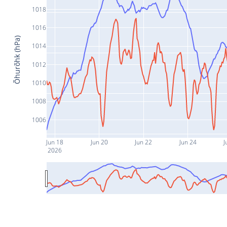
1018
1016
Õhurõhk (hPa)
1014
1012
1010
1008
1006
Jun 18
Jun 20
Jun 22
Jun 24
J
2026