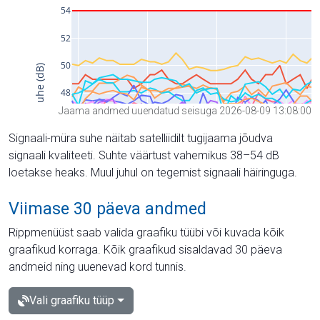
Jaama andmed uuendatud seisuga 2026-08-09 13:08:00
Signaali-müra suhe näitab satelliidilt tugijaama jõudva
signaali kvaliteeti. Suhte väärtust vahemikus 38–54 dB
loetakse heaks. Muul juhul on tegemist signaali häiringuga.
Viimase 30 päeva andmed
Rippmenüüst saab valida graafiku tüübi või kuvada kõik
graafikud korraga. Kõik graafikud sisaldavad 30 päeva
andmeid ning uuenevad kord tunnis.
Vali graafiku tüüp