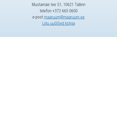
Mustamäe tee 51, 10621 Tallinn
telefon +372 665 0600
e-post
maaruum@maaruum.ee
Liitu uuGISed listiga