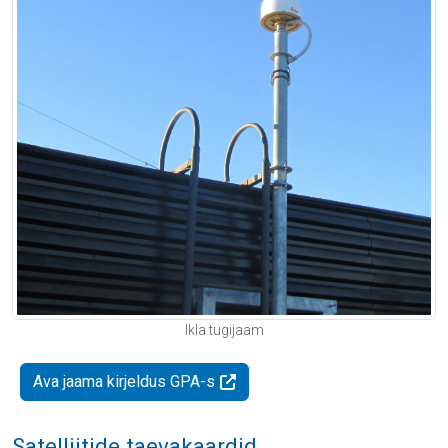
Ikla tugijaam
Ava jaama kirjeldus GPA-s
Satelliitide taevakaardid