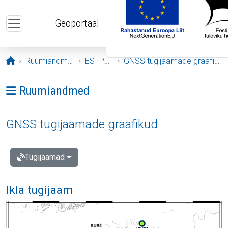
Liigu edasi põhisisu juurde
Geoportaal
Avaleht
Ruumiandmed
ESTPOS
GNSS tugijaamade graafikud
Ava menüü: Ruumiandmed
Ruumiandmed
GNSS tugijaamade graafikud
Tugijaamad
Ikla tugijaam