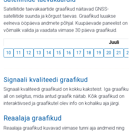
Satelliitide taevakaartide graafikud näitavad GNSS-
satelliitide suunda ja kõrgust taevas. Graafikud luuakse
eelneva ööpäeva andmete põhjal. Kuupäevade paneelist on
võimalik valida ja vaadata viimase 30 päeva graafikuid.
Juuli
10
11
12
13
14
15
16
17
18
19
20
21
22
Signaali kvaliteedi graafikud
Signaali kvaliteedi graafikuid on kokku kaksteist. Iga graafiku
all on selgitus, mida antud graafik näitab. Kõik graafikud on
interaktiivsed ja graafikutel olev info on kohaliku aja järgi.
Reaalaja graafikud
Reaalaja graafikud kuvavad viimase tunni aja andmeid ning