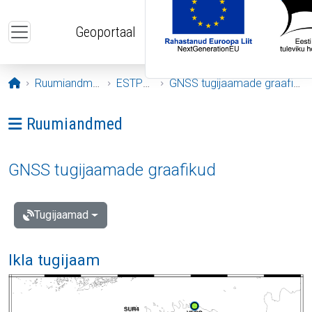
Liigu edasi põhisisu juurde
Geoportaal
Avaleht
Ruumiandmed
ESTPOS
GNSS tugijaamade graafikud
Ava menüü: Ruumiandmed
Ruumiandmed
GNSS tugijaamade graafikud
Tugijaamad
Ikla tugijaam