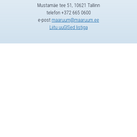
Mustamäe tee 51, 10621 Tallinn
telefon +372 665 0600
e-post
maaruum@maaruum.ee
Liitu uuGISed listiga