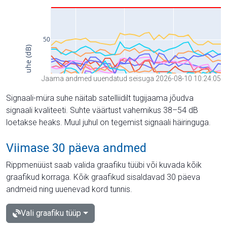
Jaama andmed uuendatud seisuga 2026-08-10 10:24:05
Signaali-müra suhe näitab satelliidilt tugijaama jõudva
signaali kvaliteeti. Suhte väärtust vahemikus 38–54 dB
loetakse heaks. Muul juhul on tegemist signaali häiringuga.
Viimase 30 päeva andmed
Rippmenüüst saab valida graafiku tüübi või kuvada kõik
graafikud korraga. Kõik graafikud sisaldavad 30 päeva
andmeid ning uuenevad kord tunnis.
Vali graafiku tüüp