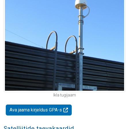
Ikla tugijaam
Ava jaama kirjeldus GPA-s
Satelliitide taevakaardid