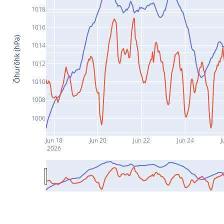
1018
1016
Õhurõhk (hPa)
1014
1012
1010
1008
1006
Jun 18
Jun 20
Jun 22
Jun 24
J
2026