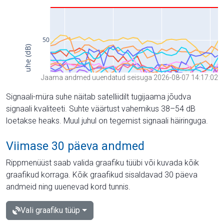
Jaama andmed uuendatud seisuga 2026-08-07 14:17:02
Signaali-müra suhe näitab satelliidilt tugijaama jõudva
signaali kvaliteeti. Suhte väärtust vahemikus 38–54 dB
loetakse heaks. Muul juhul on tegemist signaali häiringuga.
Viimase 30 päeva andmed
Rippmenüüst saab valida graafiku tüübi või kuvada kõik
graafikud korraga. Kõik graafikud sisaldavad 30 päeva
andmeid ning uuenevad kord tunnis.
Vali graafiku tüüp