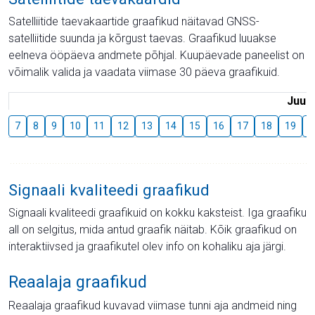
Satelliitide taevakaartide graafikud näitavad GNSS-
satelliitide suunda ja kõrgust taevas. Graafikud luuakse
eelneva ööpäeva andmete põhjal. Kuupäevade paneelist on
võimalik valida ja vaadata viimase 30 päeva graafikuid.
Juuli
7
8
9
10
11
12
13
14
15
16
17
18
19
2
Signaali kvaliteedi graafikud
Signaali kvaliteedi graafikuid on kokku kaksteist. Iga graafiku
all on selgitus, mida antud graafik näitab. Kõik graafikud on
interaktiivsed ja graafikutel olev info on kohaliku aja järgi.
Reaalaja graafikud
Reaalaja graafikud kuvavad viimase tunni aja andmeid ning