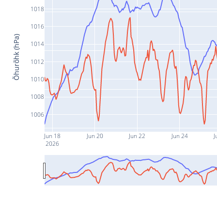
1018
1016
Õhurõhk (hPa)
1014
1012
1010
1008
1006
Jun 18
Jun 20
Jun 22
Jun 24
J
2026