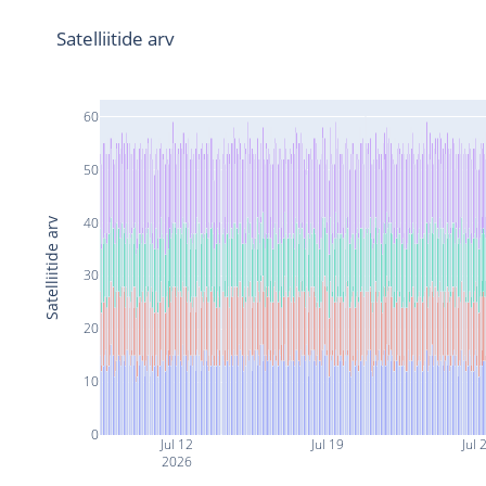
Satelliitide arv
60
50
40
Satelliitide arv
30
20
10
0
Jul 12
Jul 19
Jul 
2026