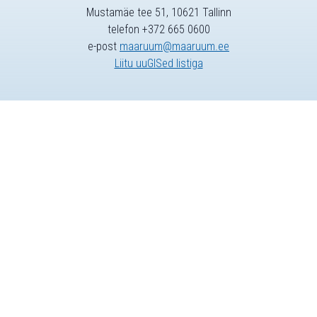
Mustamäe tee 51, 10621 Tallinn
telefon +372 665 0600
e-post
maaruum@maaruum.ee
Liitu uuGISed listiga