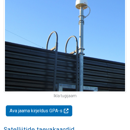
Ikla tugijaam
Ava jaama kirjeldus GPA-s
Satelliitide taevakaardid