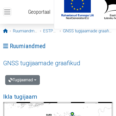
Liigu edasi põhisisu juurde
Geoportaal
Avaleht
Ruumiandmed
ESTPOS
GNSS tugijaamade graafikud
Ava menüü: Ruumiandmed
Ruumiandmed
GNSS tugijaamade graafikud
Tugijaamad
Ikla tugijaam