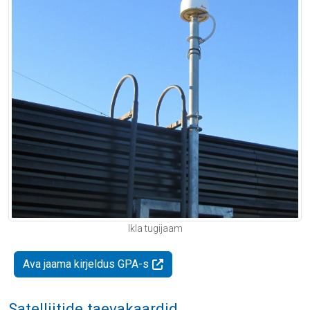
Ikla tugijaam
Ava jaama kirjeldus GPA-s
Satelliitide taevakaardid