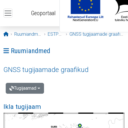
Liigu edasi põhisisu juurde
Geoportaal
Avaleht
Ruumiandmed
ESTPOS
GNSS tugijaamade graafikud
Ava menüü: Ruumiandmed
Ruumiandmed
GNSS tugijaamade graafikud
Tugijaamad
Ikla tugijaam