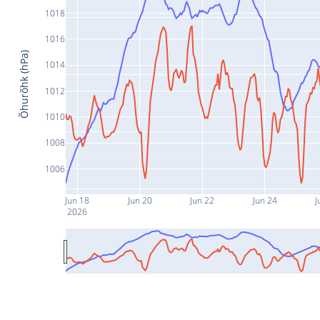
1018
1016
Õhurõhk (hPa)
1014
1012
1010
1008
1006
Jun 18
Jun 20
Jun 22
Jun 24
J
2026