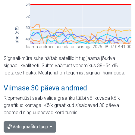
Jaama andmed uuendatud seisuga 2026-08-07 08:41:00
Signaali-müra suhe näitab satelliidilt tugijaama jõudva
signaali kvaliteeti. Suhte väärtust vahemikus 38–54 dB
loetakse heaks. Muul juhul on tegemist signaali häiringuga.
Viimase 30 päeva andmed
Rippmenüüst saab valida graafiku tüübi või kuvada kõik
graafikud korraga. Kõik graafikud sisaldavad 30 päeva
andmeid ning uuenevad kord tunnis.
Vali graafiku tüüp