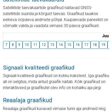
Satelliitide taevakaartide graafikud näitavad GNSS-
satelliitide suunda ja kõrgust taevas. Graafikud luuakse
eelneva ööpäeva andmete põhjal. Kuupäevade paneelist on
võimalik valida ja vaadata viimase 30 päeva graafikuid.
Juuli
7
8
9
10
11
12
13
14
15
16
17
18
19
2
Signaali kvaliteedi graafikud
Signaali kvaliteedi graafikuid on kokku kaksteist. Iga graafiku
all on selgitus, mida antud graafik näitab. Kõik graafikud on
interaktiivsed ja graafikutel olev info on kohaliku aja järgi.
Reaalaja graafikud
Reaalaja graafikud kuvavad viimase tunni aja andmeid ning