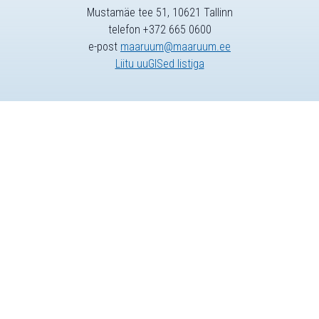
Mustamäe tee 51, 10621 Tallinn
telefon +372 665 0600
e-post
maaruum@maaruum.ee
Liitu uuGISed listiga