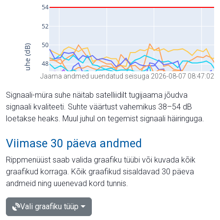
Jaama andmed uuendatud seisuga 2026-08-07 08:47:02
Signaali-müra suhe näitab satelliidilt tugijaama jõudva
signaali kvaliteeti. Suhte väärtust vahemikus 38–54 dB
loetakse heaks. Muul juhul on tegemist signaali häiringuga.
Viimase 30 päeva andmed
Rippmenüüst saab valida graafiku tüübi või kuvada kõik
graafikud korraga. Kõik graafikud sisaldavad 30 päeva
andmeid ning uuenevad kord tunnis.
Vali graafiku tüüp