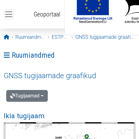
Liigu edasi põhisisu juurde
Geoportaal
Avaleht
Ruumiandmed
ESTPOS
GNSS tugijaamade graafikud
Ava menüü: Ruumiandmed
Ruumiandmed
GNSS tugijaamade graafikud
Tugijaamad
Ikla tugijaam