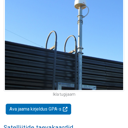
Ikla tugijaam
Ava jaama kirjeldus GPA-s
Satelliitide taevakaardid