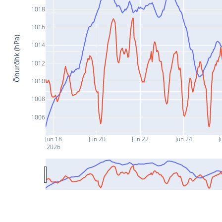
1018
1016
Õhurõhk (hPa)
1014
1012
1010
1008
1006
Jun 18
Jun 20
Jun 22
Jun 24
J
2026