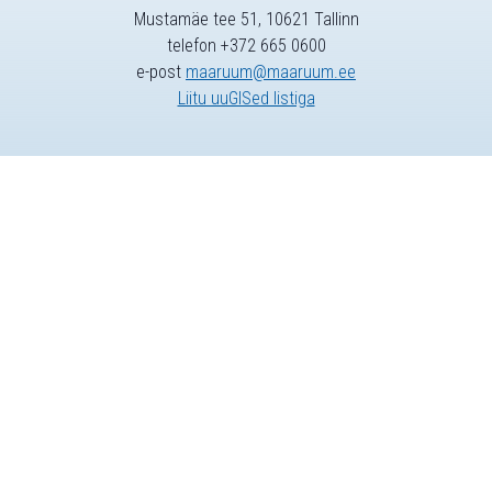
Mustamäe tee 51, 10621 Tallinn
telefon +372 665 0600
e-post
maaruum@maaruum.ee
Liitu uuGISed listiga