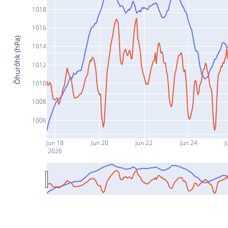
1018
1016
Õhurõhk (hPa)
1014
1012
1010
1008
1006
Jun 18
Jun 20
Jun 22
Jun 24
J
2026