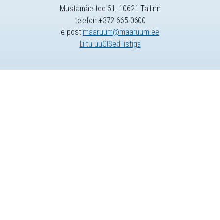
Mustamäe tee 51, 10621 Tallinn
telefon +372 665 0600
e-post
maaruum@maaruum.ee
Liitu uuGISed listiga