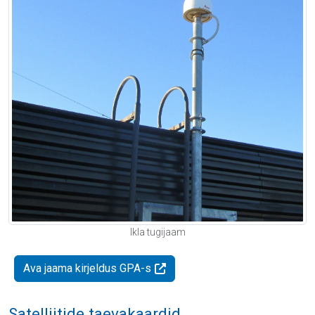
Ikla tugijaam
Ava jaama kirjeldus GPA-s
Satelliitide taevakaardid