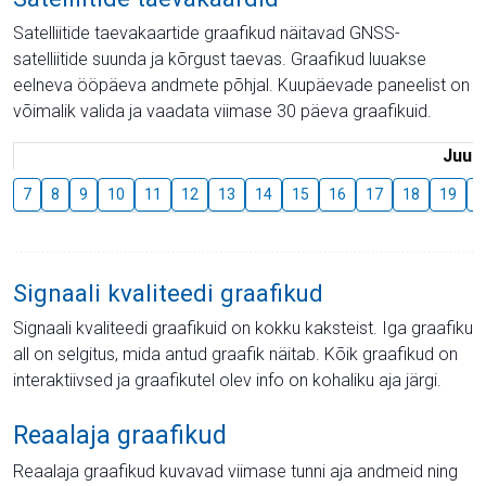
Satelliitide taevakaartide graafikud näitavad GNSS-
satelliitide suunda ja kõrgust taevas. Graafikud luuakse
eelneva ööpäeva andmete põhjal. Kuupäevade paneelist on
võimalik valida ja vaadata viimase 30 päeva graafikuid.
Juuli
7
8
9
10
11
12
13
14
15
16
17
18
19
2
Signaali kvaliteedi graafikud
Signaali kvaliteedi graafikuid on kokku kaksteist. Iga graafiku
all on selgitus, mida antud graafik näitab. Kõik graafikud on
interaktiivsed ja graafikutel olev info on kohaliku aja järgi.
Reaalaja graafikud
Reaalaja graafikud kuvavad viimase tunni aja andmeid ning