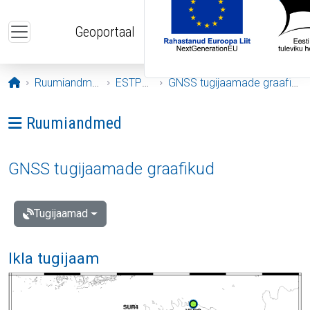
Liigu edasi põhisisu juurde
Geoportaal
Avaleht
Ruumiandmed
ESTPOS
GNSS tugijaamade graafikud
Ava menüü: Ruumiandmed
Ruumiandmed
GNSS tugijaamade graafikud
Tugijaamad
Ikla tugijaam