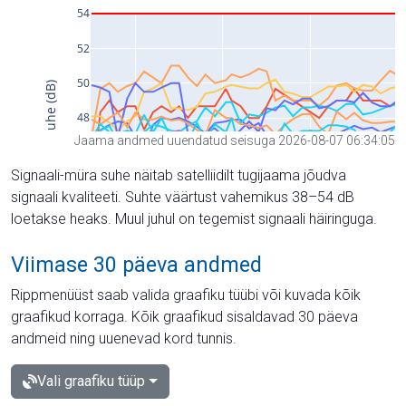
Jaama andmed uuendatud seisuga 2026-08-07 06:34:05
Signaali-müra suhe näitab satelliidilt tugijaama jõudva
signaali kvaliteeti. Suhte väärtust vahemikus 38–54 dB
loetakse heaks. Muul juhul on tegemist signaali häiringuga.
Viimase 30 päeva andmed
Rippmenüüst saab valida graafiku tüübi või kuvada kõik
graafikud korraga. Kõik graafikud sisaldavad 30 päeva
andmeid ning uuenevad kord tunnis.
Vali graafiku tüüp