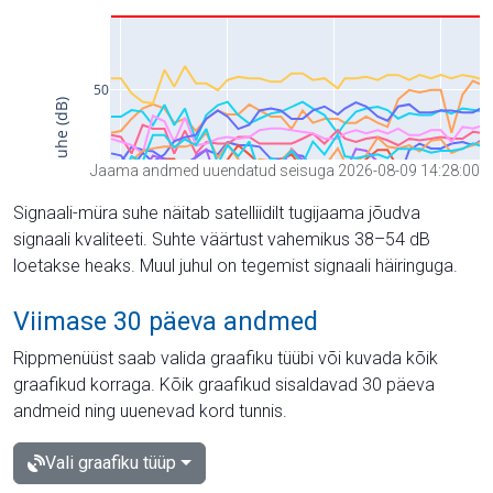
Jaama andmed uuendatud seisuga 2026-08-09 14:28:00
Signaali-müra suhe näitab satelliidilt tugijaama jõudva
signaali kvaliteeti. Suhte väärtust vahemikus 38–54 dB
loetakse heaks. Muul juhul on tegemist signaali häiringuga.
Viimase 30 päeva andmed
Rippmenüüst saab valida graafiku tüübi või kuvada kõik
graafikud korraga. Kõik graafikud sisaldavad 30 päeva
andmeid ning uuenevad kord tunnis.
Vali graafiku tüüp