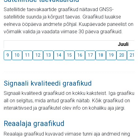
Satelliitide taevakaartide graafikud näitavad GNSS-
satelliitide suunda ja kõrgust taevas. Graafikud luuakse
eelneva ööpäeva andmete põhjal. Kuupäevade paneelist on
võimalik valida ja vaadata viimase 30 päeva graafikuid.
Juuli
9
10
11
12
13
14
15
16
17
18
19
20
21
Signaali kvaliteedi graafikud
Signaali kvaliteedi graafikuid on kokku kaksteist. Iga graafiku
all on selgitus, mida antud graafik näitab. Kõik graafikud on
interaktiivsed ja graafikutel olev info on kohaliku aja järgi.
Reaalaja graafikud
Reaalaja graafikud kuvavad viimase tunni aja andmeid ning