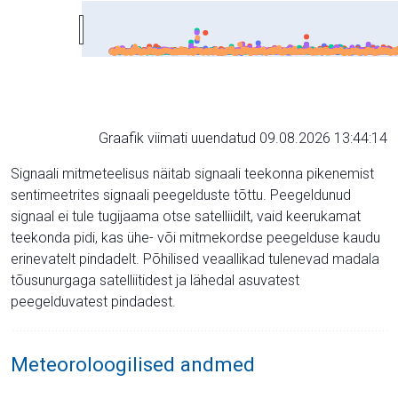
Graafik viimati uuendatud 09.08.2026 13:44:14
Signaali mitmeteelisus näitab signaali teekonna pikenemist
sentimeetrites signaali peegelduste tõttu. Peegeldunud
signaal ei tule tugijaama otse satelliidilt, vaid keerukamat
teekonda pidi, kas ühe- või mitmekordse peegelduse kaudu
erinevatelt pindadelt. Põhilised veaallikad tulenevad madala
tõusunurgaga satelliitidest ja lähedal asuvatest
peegelduvatest pindadest.
Meteoroloogilised andmed