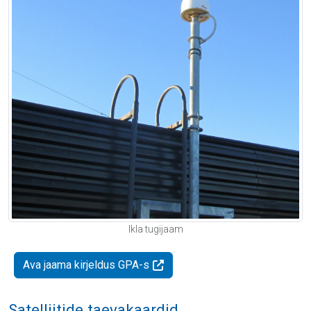
Ikla tugijaam
Ava jaama kirjeldus GPA-s
Satelliitide taevakaardid