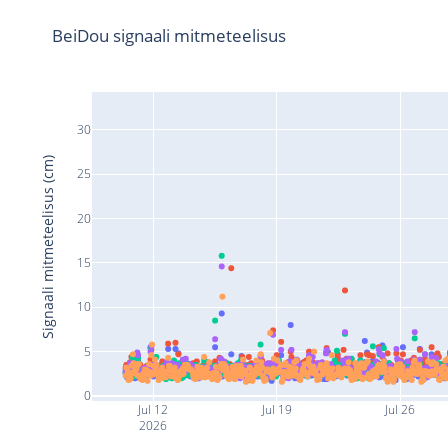
BeiDou signaali mitmeteelisus
30
Signaali mitmeteelisus (cm)
25
20
15
10
5
0
Jul 12
Jul 19
Jul 26
2026