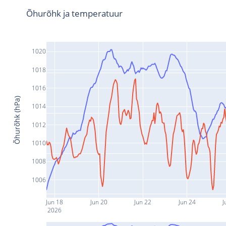
Õhurõhk ja temperatuur
1020
1018
1016
Õhurõhk (hPa)
1014
1012
1010
1008
1006
Jun 18
Jun 20
Jun 22
Jun 24
J
2026