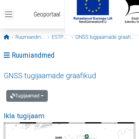
Liigu edasi põhisisu juurde
Geoportaal
Avaleht
Ruumiandmed
ESTPOS
GNSS tugijaamade graafikud
Ava menüü: Ruumiandmed
Ruumiandmed
GNSS tugijaamade graafikud
Tugijaamad
Ikla tugijaam