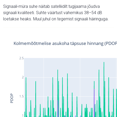
Signaali-müra suhe näitab satelliidilt tugijaama jõudva
signaali kvaliteeti. Suhte väärtust vahemikus 38–54 dB
loetakse heaks. Muul juhul on tegemist signaali häiringuga.
Kolmemõõtmelise asukoha täpsuse hinnang (PDOP
2.5
2
PDOP
1.5
1