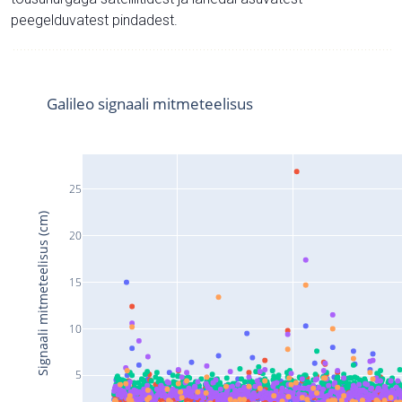
peegelduvatest pindadest.
Galileo signaali mitmeteelisus
25
Signaali mitmeteelisus (cm)
20
15
10
5