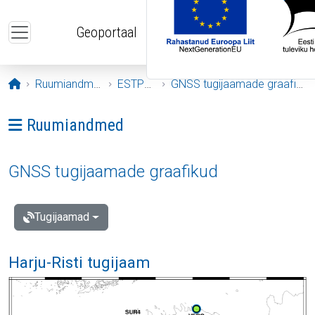
Liigu edasi põhisisu juurde
Geoportaal
Avaleht
Ruumiandmed
ESTPOS
GNSS tugijaamade graafikud
Ava menüü: Ruumiandmed
Ruumiandmed
GNSS tugijaamade graafikud
Tugijaamad
Harju-Risti tugijaam