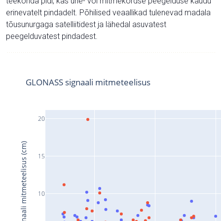
teekonda pidi, kas ühe- või mitmekordse peegelduse kaudu
erinevatelt pindadelt. Põhilised veaallikad tulenevad madala
tõusunurgaga satelliitidest ja lähedal asuvatest
peegelduvatest pindadest.
GLONASS signaali mitmeteelisus
20
Signaali mitmeteelisus (cm)
15
10