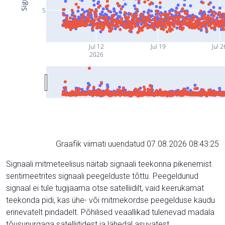
5
Jul 12
Jul 19
Jul 2
2026
Graafik viimati uuendatud 07.08.2026 08:43:25
Signaali mitmeteelisus näitab signaali teekonna pikenemist
sentimeetrites signaali peegelduste tõttu. Peegeldunud
signaal ei tule tugijaama otse satelliidilt, vaid keerukamat
teekonda pidi, kas ühe- või mitmekordse peegelduse kaudu
erinevatelt pindadelt. Põhilised veaallikad tulenevad madala
tõusunurgaga satelliitidest ja lähedal asuvatest