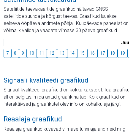
Satelliitide taevakaartide graafikud näitavad GNSS-
satelliitide suunda ja kõrgust taevas. Graafikud luuakse
eelneva ööpäeva andmete põhjal. Kuupäevade paneelist on
võimalik valida ja vaadata viimase 30 päeva graafikuid.
Juuli
7
8
9
10
11
12
13
14
15
16
17
18
19
2
Signaali kvaliteedi graafikud
Signaali kvaliteedi graafikuid on kokku kaksteist. Iga graafiku
all on selgitus, mida antud graafik näitab. Kõik graafikud on
interaktiivsed ja graafikutel olev info on kohaliku aja järgi.
Reaalaja graafikud
Reaalaja graafikud kuvavad viimase tunni aja andmeid ning