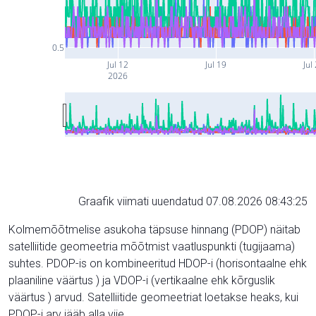
0.5
Jul 12
Jul 19
Jul
2026
Graafik viimati uuendatud 07.08.2026 08:43:25
Kolmemõõtmelise asukoha täpsuse hinnang (PDOP) näitab
satelliitide geomeetria mõõtmist vaatluspunkti (tugijaama)
suhtes. PDOP-is on kombineeritud HDOP-i (horisontaalne ehk
plaaniline väärtus ) ja VDOP-i (vertikaalne ehk kõrguslik
väärtus ) arvud. Satelliitide geomeetriat loetakse heaks, kui
PDOP-i arv jääb alla viie.