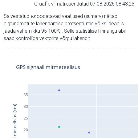
Graafik viimati uuendatud 07.08.2026 08:43:25
Salvestatud
vs
oodatavad vaatlused (suhtarv) näitab
algtundmatute lahendamise protsenti, mis võiks ideaalis
jääda vahemikku 95-100% . Selle statistilise hinnangu abil
saab kontrollida vektorite võrgu lahendit.
GPS signaali mitmeteelisus
35
Signaali mitmeteelisus (cm)
30
25
20