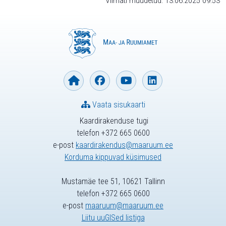
Viimati muudetud: 13.06.2025 09:53
Vaata sisukaarti
Kaardirakenduse tugi
telefon +372 665 0600
e-post
kaardirakendus@maaruum.ee
Korduma kippuvad küsimused
Mustamäe tee 51, 10621 Tallinn
telefon +372 665 0600
e-post
maaruum@maaruum.ee
Liitu uuGISed listiga