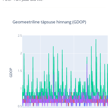
Geomeetriline täpsuse hinnang (GDOP)
2.5
2
GDOP
1.5
1
0.5