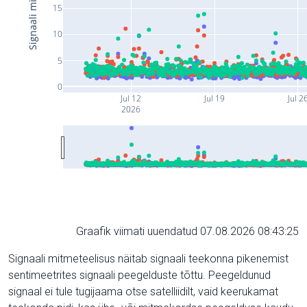
15
10
5
0
Jul 12
Jul 19
Jul 2
2026
Graafik viimati uuendatud 07.08.2026 08:43:25
Signaali mitmeteelisus näitab signaali teekonna pikenemist
sentimeetrites signaali peegelduste tõttu. Peegeldunud
signaal ei tule tugijaama otse satelliidilt, vaid keerukamat