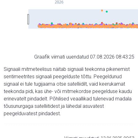
2026
Graafik viimati uuendatud 07.08.2026 08:43:25
Signaali mitmeteelisus näitab signaali teekonna pikenemist
sentimeetrites signaali peegelduste tõttu. Peegeldunud
signaal ei tule tugijaama otse satelliidilt, vaid keerukamat
teekonda pidi, kas ühe- või mitmekordse peegelduse kaudu
erinevatelt pindadelt. Põhilised veaallikad tulenevad madala
tõusunurgaga satelliitidest ja lähedal asuvatest
peegelduvatest pindadest.