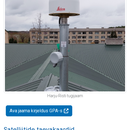
Harju-Risti tugijaam
Ava jaama kirjeldus GPA-s
Satelliitide taevakaardid