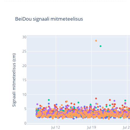
BeiDou signaali mitmeteelisus
30
25
Signaali mitmeteelisus (cm)
20
15
10
5
0
Jul 12
Jul 19
Jul 