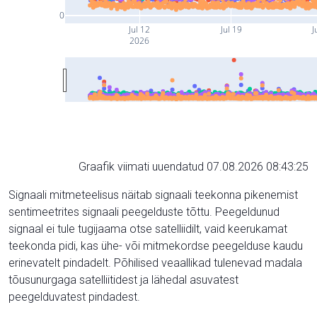
0
Jul 12
Jul 19
J
2026
Graafik viimati uuendatud 07.08.2026 08:43:25
Signaali mitmeteelisus näitab signaali teekonna pikenemist
sentimeetrites signaali peegelduste tõttu. Peegeldunud
signaal ei tule tugijaama otse satelliidilt, vaid keerukamat
teekonda pidi, kas ühe- või mitmekordse peegelduse kaudu
erinevatelt pindadelt. Põhilised veaallikad tulenevad madala
tõusunurgaga satelliitidest ja lähedal asuvatest
peegelduvatest pindadest.