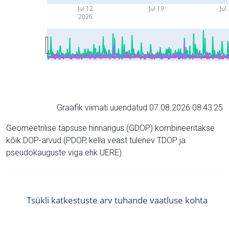
Jul 12
Jul 19
Jul
2026
Graafik viimati uuendatud 07.08.2026 08:43:25
Geomeetrilise täpsuse hinnangus (GDOP) kombineeritakse
kõik DOP-arvud (PDOP, kella veast tulenev TDOP ja
pseudokauguste viga ehk UERE).
Tsükli katkestuste arv tuhande vaatluse kohta