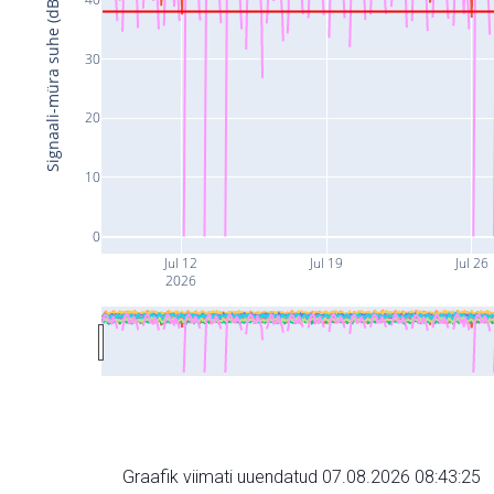
Signaali-müra suhe (dB)
30
20
10
0
Jul 12
Jul 19
Jul 26
2026
Graafik viimati uuendatud 07.08.2026 08:43:25