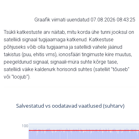
Graafik viimati uuendatud 07.08.2026 08:43:25
Tsükli katkestuste arv näitab, mitu korda ühe tunni jooksul on
satelliidi signaal tugijaamaga katkenud. Katkestuse
põhjuseks võib olla tugijaama ja satelliidi vahele jäänud
takistus (puu, ehitis vms), ionosfääri tingimuste kiire muutus,
peegeldunud signaal, signaali-müra suhte kõrge tase,
satelliidi väike kaldenurk horisondi suhtes (satelliit "tõuseb"
või "loojub").
Salvestatud vs oodatavad vaatlused (suhtarv)
100