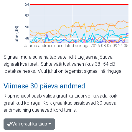
Jaama andmed uuendatud seisuga 2026-08-07 09:24:05
Signaali-müra suhe näitab satelliidilt tugijaama jõudva
signaali kvaliteeti. Suhte väärtust vahemikus 38–54 dB
loetakse heaks. Muul juhul on tegemist signaali häiringuga.
Viimase 30 päeva andmed
Rippmenüüst saab valida graafiku tüübi või kuvada kõik
graafikud korraga. Kõik graafikud sisaldavad 30 päeva
andmeid ning uuenevad kord tunnis.
Vali graafiku tüüp