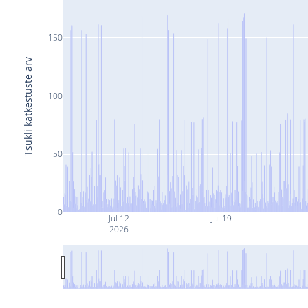
150
Tsükli katkestuste arv
100
50
0
Jul 12
Jul 19
2026