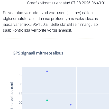
Graafik viimati uuendatud 07.08.2026 06:43:01
Salvestatud
vs
oodatavad vaatlused (suhtarv) näitab
algtundmatute lahendamise protsenti, mis võiks ideaalis
jääda vahemikku 95-100% . Selle statistilise hinnangu abil
saab kontrollida vektorite võrgu lahendit.
GPS signaali mitmeteelisus
35
Signaali mitmeteelisus (cm)
30
25
20