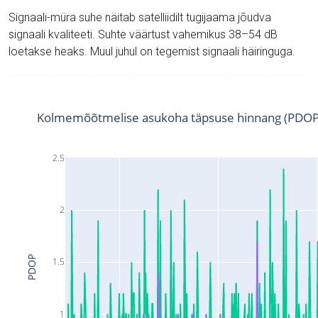
Signaali-müra suhe näitab satelliidilt tugijaama jõudva
signaali kvaliteeti. Suhte väärtust vahemikus 38–54 dB
loetakse heaks. Muul juhul on tegemist signaali häiringuga.
Kolmemõõtmelise asukoha täpsuse hinnang (PDOP
2.5
2
PDOP
1.5
1