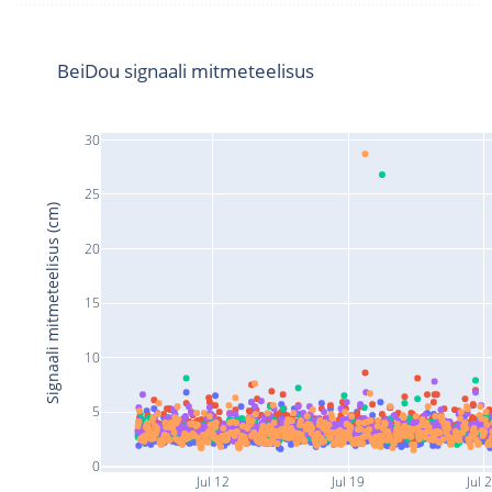
BeiDou signaali mitmeteelisus
30
25
Signaali mitmeteelisus (cm)
20
15
10
5
0
Jul 12
Jul 19
Jul 