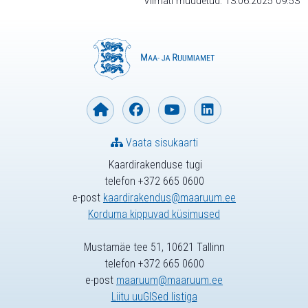
Viimati muudetud: 13.06.2025 09:53
Vaata sisukaarti
Kaardirakenduse tugi
telefon +372 665 0600
e-post
kaardirakendus@maaruum.ee
Korduma kippuvad küsimused
Mustamäe tee 51, 10621 Tallinn
telefon +372 665 0600
e-post
maaruum@maaruum.ee
Liitu uuGISed listiga