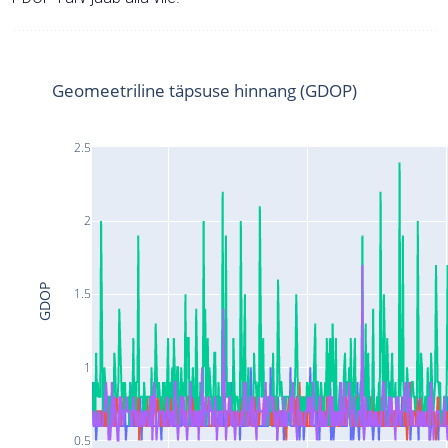
Geomeetriline täpsuse hinnang (GDOP)
2.5
2
GDOP
1.5
1
0.5