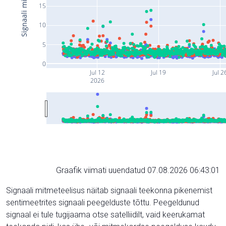
15
10
5
0
Jul 12
Jul 19
Jul 2
2026
Graafik viimati uuendatud 07.08.2026 06:43:01
Signaali mitmeteelisus näitab signaali teekonna pikenemist
sentimeetrites signaali peegelduste tõttu. Peegeldunud
signaal ei tule tugijaama otse satelliidilt, vaid keerukamat