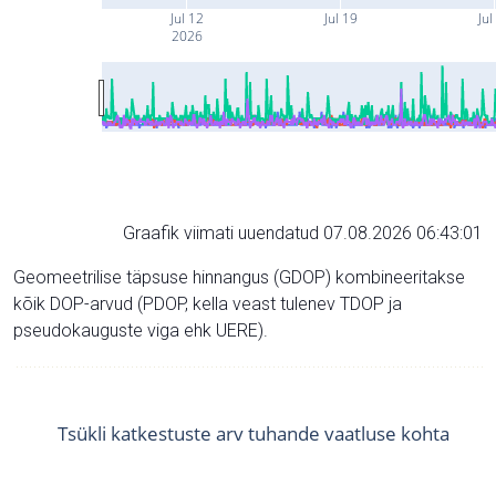
Jul 12
Jul 19
Jul
2026
Graafik viimati uuendatud 07.08.2026 06:43:01
Geomeetrilise täpsuse hinnangus (GDOP) kombineeritakse
kõik DOP-arvud (PDOP, kella veast tulenev TDOP ja
pseudokauguste viga ehk UERE).
Tsükli katkestuste arv tuhande vaatluse kohta