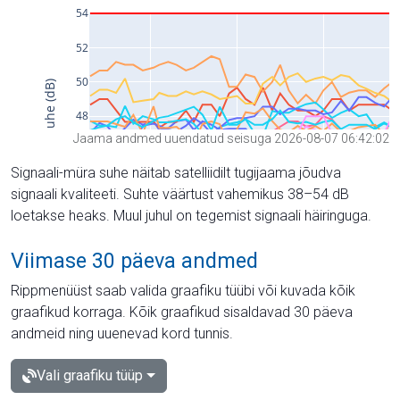
Jaama andmed uuendatud seisuga 2026-08-07 06:42:02
Signaali-müra suhe näitab satelliidilt tugijaama jõudva
signaali kvaliteeti. Suhte väärtust vahemikus 38–54 dB
loetakse heaks. Muul juhul on tegemist signaali häiringuga.
Viimase 30 päeva andmed
Rippmenüüst saab valida graafiku tüübi või kuvada kõik
graafikud korraga. Kõik graafikud sisaldavad 30 päeva
andmeid ning uuenevad kord tunnis.
Vali graafiku tüüp