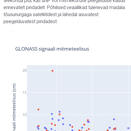
teekonda pidi, kas ühe- või mitmekordse peegelduse kaudu
erinevatelt pindadelt. Põhilised veaallikad tulenevad madala
tõusunurgaga satelliitidest ja lähedal asuvatest
peegelduvatest pindadest.
GLONASS signaali mitmeteelisus
20
Signaali mitmeteelisus (cm)
15
10