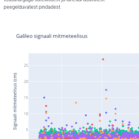
peegelduvatest pindadest.
Galileo signaali mitmeteelisus
25
Signaali mitmeteelisus (cm)
20
15
10
5