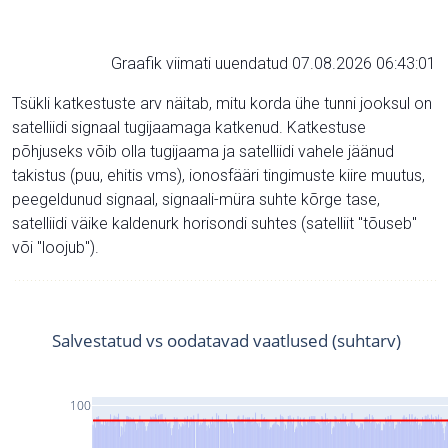
Graafik viimati uuendatud 07.08.2026 06:43:01
Tsükli katkestuste arv näitab, mitu korda ühe tunni jooksul on
satelliidi signaal tugijaamaga katkenud. Katkestuse
põhjuseks võib olla tugijaama ja satelliidi vahele jäänud
takistus (puu, ehitis vms), ionosfääri tingimuste kiire muutus,
peegeldunud signaal, signaali-müra suhte kõrge tase,
satelliidi väike kaldenurk horisondi suhtes (satelliit "tõuseb"
või "loojub").
Salvestatud vs oodatavad vaatlused (suhtarv)
100