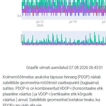
0.5
Jul 12
Jul 19
Jul
2026
Graafik viimati uuendatud 07.08.2026 06:43:01
Kolmemõõtmelise asukoha täpsuse hinnang (PDOP) näitab
satelliitide geomeetria mõõtmist vaatluspunkti (tugijaama)
suhtes. PDOP-is on kombineeritud HDOP-i (horisontaalne ehk
plaaniline väärtus ) ja VDOP-i (vertikaalne ehk kõrguslik
väärtus ) arvud. Satelliitide geomeetriat loetakse heaks, kui
PDOP-i arv jääb alla viie.