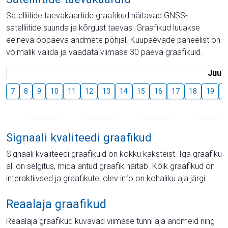
Satelliitide taevakaartide graafikud näitavad GNSS-
satelliitide suunda ja kõrgust taevas. Graafikud luuakse
eelneva ööpäeva andmete põhjal. Kuupäevade paneelist on
võimalik valida ja vaadata viimase 30 päeva graafikuid.
Juuli
7
8
9
10
11
12
13
14
15
16
17
18
19
2
Signaali kvaliteedi graafikud
Signaali kvaliteedi graafikuid on kokku kaksteist. Iga graafiku
all on selgitus, mida antud graafik näitab. Kõik graafikud on
interaktiivsed ja graafikutel olev info on kohaliku aja järgi.
Reaalaja graafikud
Reaalaja graafikud kuvavad viimase tunni aja andmeid ning