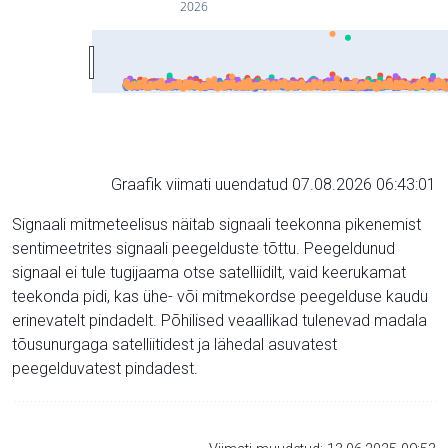
2026
Graafik viimati uuendatud 07.08.2026 06:43:01
Signaali mitmeteelisus näitab signaali teekonna pikenemist
sentimeetrites signaali peegelduste tõttu. Peegeldunud
signaal ei tule tugijaama otse satelliidilt, vaid keerukamat
teekonda pidi, kas ühe- või mitmekordse peegelduse kaudu
erinevatelt pindadelt. Põhilised veaallikad tulenevad madala
tõusunurgaga satelliitidest ja lähedal asuvatest
peegelduvatest pindadest.