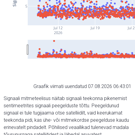
5
Jul 12
Jul 19
Jul 
2026
Graafik viimati uuendatud 07.08.2026 06:43:01
Signaali mitmeteelisus näitab signaali teekonna pikenemist
sentimeetrites signaali peegelduste tõttu. Peegeldunud
signaal ei tule tugijaama otse satelliidilt, vaid keerukamat
teekonda pidi, kas ühe- või mitmekordse peegelduse kaudu
erinevatelt pindadelt. Põhilised veaallikad tulenevad madala
tõusunurgaga satelliitidest ja lähedal asuvatest