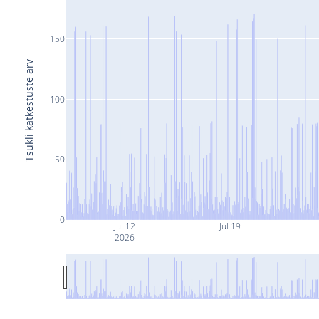
150
Tsükli katkestuste arv
100
50
0
Jul 12
Jul 19
2026