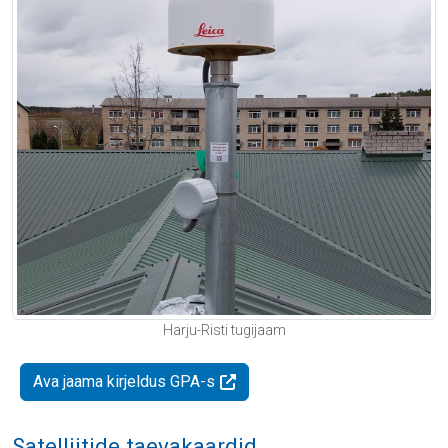
Harju-Risti tugijaam
Ava jaama kirjeldus GPA-s
Satelliitide taevakaardid