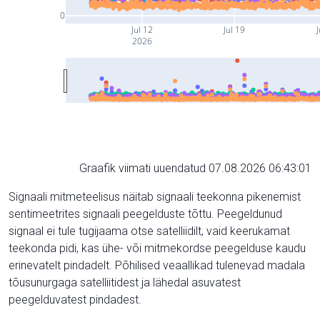
0
Jul 12
Jul 19
J
2026
Graafik viimati uuendatud 07.08.2026 06:43:01
Signaali mitmeteelisus näitab signaali teekonna pikenemist
sentimeetrites signaali peegelduste tõttu. Peegeldunud
signaal ei tule tugijaama otse satelliidilt, vaid keerukamat
teekonda pidi, kas ühe- või mitmekordse peegelduse kaudu
erinevatelt pindadelt. Põhilised veaallikad tulenevad madala
tõusunurgaga satelliitidest ja lähedal asuvatest
peegelduvatest pindadest.