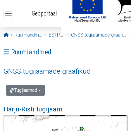
Liigu edasi põhisisu juurde
Geoportaal
Avaleht
Ruumiandmed
ESTPOS
GNSS tugijaamade graafikud
Ava menüü: Ruumiandmed
Ruumiandmed
GNSS tugijaamade graafikud
Tugijaamad
Harju-Risti tugijaam