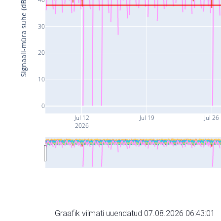
Signaali-müra suhe (dB)
30
20
10
0
Jul 12
Jul 19
Jul 26
2026
Graafik viimati uuendatud 07.08.2026 06:43:01