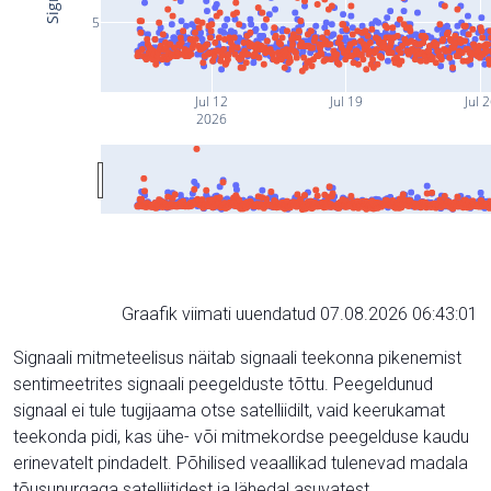
5
Jul 12
Jul 19
Jul 
2026
Graafik viimati uuendatud 07.08.2026 06:43:01
Signaali mitmeteelisus näitab signaali teekonna pikenemist
sentimeetrites signaali peegelduste tõttu. Peegeldunud
signaal ei tule tugijaama otse satelliidilt, vaid keerukamat
teekonda pidi, kas ühe- või mitmekordse peegelduse kaudu
erinevatelt pindadelt. Põhilised veaallikad tulenevad madala
tõusunurgaga satelliitidest ja lähedal asuvatest