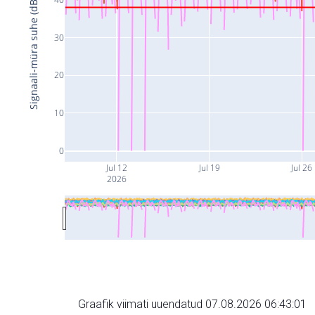
Signaali-müra suhe (dB)
30
20
10
0
Jul 12
Jul 19
Jul 26
2026
Graafik viimati uuendatud 07.08.2026 06:43:01