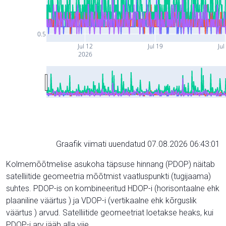
0.5
Jul 12
Jul 19
Jul
2026
Graafik viimati uuendatud 07.08.2026 06:43:01
Kolmemõõtmelise asukoha täpsuse hinnang (PDOP) näitab
satelliitide geomeetria mõõtmist vaatluspunkti (tugijaama)
suhtes. PDOP-is on kombineeritud HDOP-i (horisontaalne ehk
plaaniline väärtus ) ja VDOP-i (vertikaalne ehk kõrguslik
väärtus ) arvud. Satelliitide geomeetriat loetakse heaks, kui
PDOP-i arv jääb alla viie.