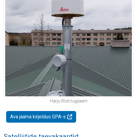
Harju-Risti tugijaam
Ava jaama kirjeldus GPA-s
Satelliitide taevakaardid