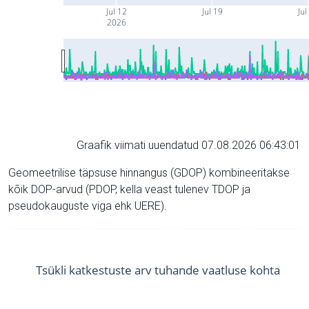
Jul 12
Jul 19
Jul
2026
Graafik viimati uuendatud 07.08.2026 06:43:01
Geomeetrilise täpsuse hinnangus (GDOP) kombineeritakse
kõik DOP-arvud (PDOP, kella veast tulenev TDOP ja
pseudokauguste viga ehk UERE).
Tsükli katkestuste arv tuhande vaatluse kohta