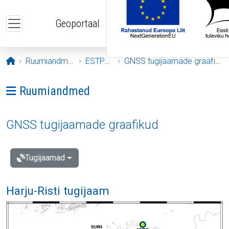
Liigu edasi põhisisu juurde
Geoportaal
Avaleht
Ruumiandmed
ESTPOS
GNSS tugijaamade graafikud
Ava menüü: Ruumiandmed
Ruumiandmed
GNSS tugijaamade graafikud
Tugijaamad
Harju-Risti tugijaam