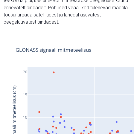
teekonda pidi, kas ühe- või mitmekordse peegelduse kaudu
erinevatelt pindadelt. Põhilised veaallikad tulenevad madala
tõusunurgaga satelliitidest ja lähedal asuvatest
peegelduvatest pindadest.
GLONASS signaali mitmeteelisus
20
Signaali mitmeteelisus (cm)
15
10