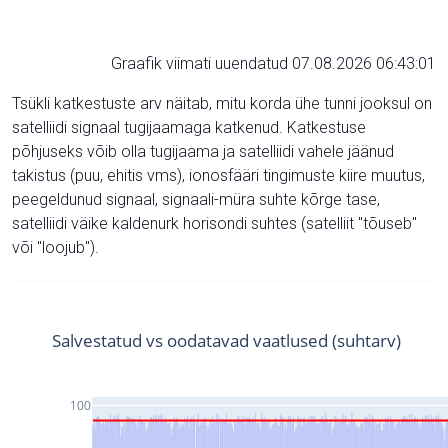
Graafik viimati uuendatud 07.08.2026 06:43:01
Tsükli katkestuste arv näitab, mitu korda ühe tunni jooksul on
satelliidi signaal tugijaamaga katkenud. Katkestuse
põhjuseks võib olla tugijaama ja satelliidi vahele jäänud
takistus (puu, ehitis vms), ionosfääri tingimuste kiire muutus,
peegeldunud signaal, signaali-müra suhte kõrge tase,
satelliidi väike kaldenurk horisondi suhtes (satelliit "tõuseb"
või "loojub").
Salvestatud vs oodatavad vaatlused (suhtarv)
100