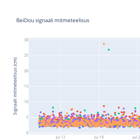
BeiDou signaali mitmeteelisus
30
25
Signaali mitmeteelisus (cm)
20
15
10
5
0
Jul 12
Jul 19
Jul 