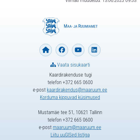
Viimati muudetud: 13.06.2025 09:53
Vaata sisukaarti
Kaardirakenduse tugi
telefon +372 665 0600
e-post
kaardirakendus@maaruum.ee
Korduma kippuvad küsimused
Mustamäe tee 51, 10621 Tallinn
telefon +372 665 0600
e-post
maaruum@maaruum.ee
Liitu uuGISed listiga