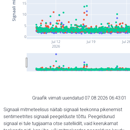
15
10
5
0
Jul 12
Jul 19
Jul 2
2026
Graafik viimati uuendatud 07.08.2026 06:43:01
Signaali mitmeteelisus näitab signaali teekonna pikenemist
sentimeetrites signaali peegelduste tõttu. Peegeldunud
signaal ei tule tugijaama otse satelliidilt, vaid keerukamat