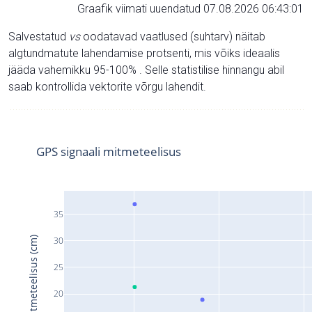
Graafik viimati uuendatud 07.08.2026 06:43:01
Salvestatud
vs
oodatavad vaatlused (suhtarv) näitab
algtundmatute lahendamise protsenti, mis võiks ideaalis
jääda vahemikku 95-100% . Selle statistilise hinnangu abil
saab kontrollida vektorite võrgu lahendit.
GPS signaali mitmeteelisus
35
Signaali mitmeteelisus (cm)
30
25
20