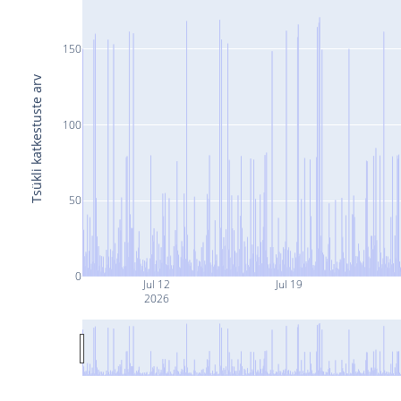
150
Tsükli katkestuste arv
100
50
0
Jul 12
Jul 19
2026