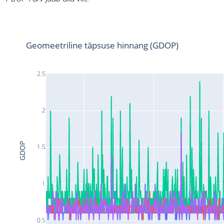
Geomeetriline täpsuse hinnang (GDOP)
2.5
2
GDOP
1.5
1
0.5