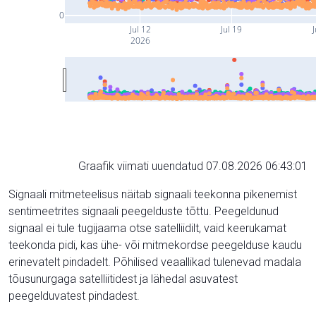
0
Jul 12
Jul 19
J
2026
Graafik viimati uuendatud 07.08.2026 06:43:01
Signaali mitmeteelisus näitab signaali teekonna pikenemist
sentimeetrites signaali peegelduste tõttu. Peegeldunud
signaal ei tule tugijaama otse satelliidilt, vaid keerukamat
teekonda pidi, kas ühe- või mitmekordse peegelduse kaudu
erinevatelt pindadelt. Põhilised veaallikad tulenevad madala
tõusunurgaga satelliitidest ja lähedal asuvatest
peegelduvatest pindadest.