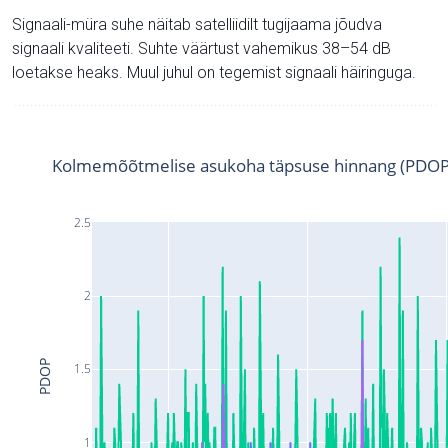
Signaali-müra suhe näitab satelliidilt tugijaama jõudva
signaali kvaliteeti. Suhte väärtust vahemikus 38–54 dB
loetakse heaks. Muul juhul on tegemist signaali häiringuga.
Kolmemõõtmelise asukoha täpsuse hinnang (PDOP
2.5
2
PDOP
1.5
1