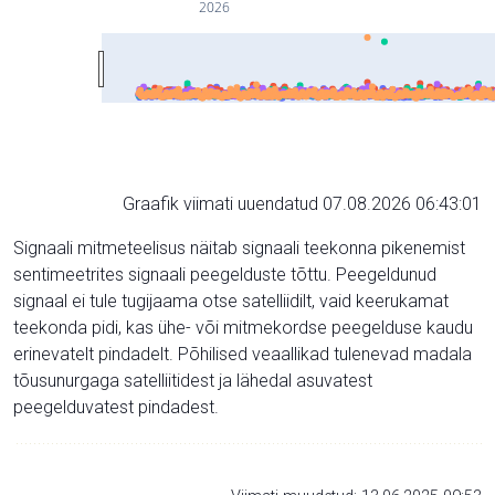
2026
Graafik viimati uuendatud 07.08.2026 06:43:01
Signaali mitmeteelisus näitab signaali teekonna pikenemist
sentimeetrites signaali peegelduste tõttu. Peegeldunud
signaal ei tule tugijaama otse satelliidilt, vaid keerukamat
teekonda pidi, kas ühe- või mitmekordse peegelduse kaudu
erinevatelt pindadelt. Põhilised veaallikad tulenevad madala
tõusunurgaga satelliitidest ja lähedal asuvatest
peegelduvatest pindadest.