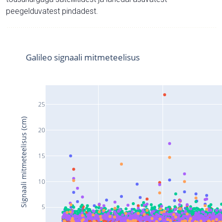
peegelduvatest pindadest.
Galileo signaali mitmeteelisus
25
Signaali mitmeteelisus (cm)
20
15
10
5