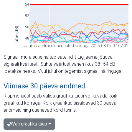
Jaama andmed uuendatud seisuga 2026-08-07 07:02:02
Signaali-müra suhe näitab satelliidilt tugijaama jõudva
signaali kvaliteeti. Suhte väärtust vahemikus 38–54 dB
loetakse heaks. Muul juhul on tegemist signaali häiringuga.
Viimase 30 päeva andmed
Rippmenüüst saab valida graafiku tüübi või kuvada kõik
graafikud korraga. Kõik graafikud sisaldavad 30 päeva
andmeid ning uuenevad kord tunnis.
Vali graafiku tüüp