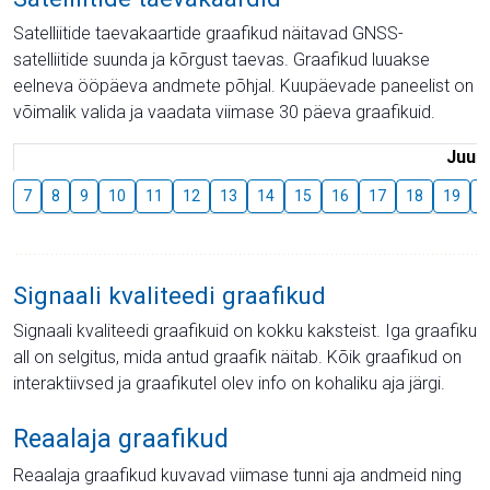
Satelliitide taevakaartide graafikud näitavad GNSS-
satelliitide suunda ja kõrgust taevas. Graafikud luuakse
eelneva ööpäeva andmete põhjal. Kuupäevade paneelist on
võimalik valida ja vaadata viimase 30 päeva graafikuid.
Juuli
7
8
9
10
11
12
13
14
15
16
17
18
19
2
Signaali kvaliteedi graafikud
Signaali kvaliteedi graafikuid on kokku kaksteist. Iga graafiku
all on selgitus, mida antud graafik näitab. Kõik graafikud on
interaktiivsed ja graafikutel olev info on kohaliku aja järgi.
Reaalaja graafikud
Reaalaja graafikud kuvavad viimase tunni aja andmeid ning