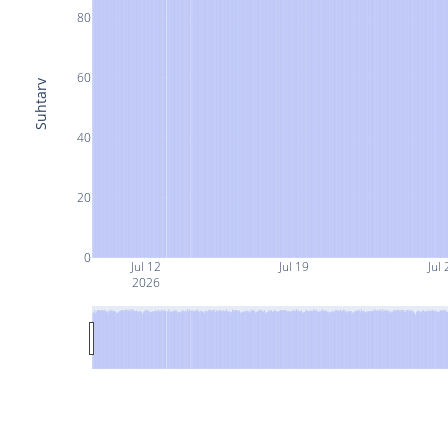
80
60
Suhtarv
40
20
0
Jul 12
Jul 19
Jul 
2026