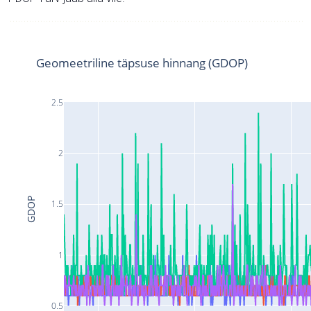
Geomeetriline täpsuse hinnang (GDOP)
2.5
2
GDOP
1.5
1
0.5