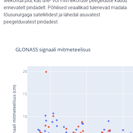
teekonda pidi, kas ühe- või mitmekordse peegelduse kaudu
erinevatelt pindadelt. Põhilised veaallikad tulenevad madala
tõusunurgaga satelliitidest ja lähedal asuvatest
peegelduvatest pindadest.
GLONASS signaali mitmeteelisus
20
Signaali mitmeteelisus (cm)
15
10