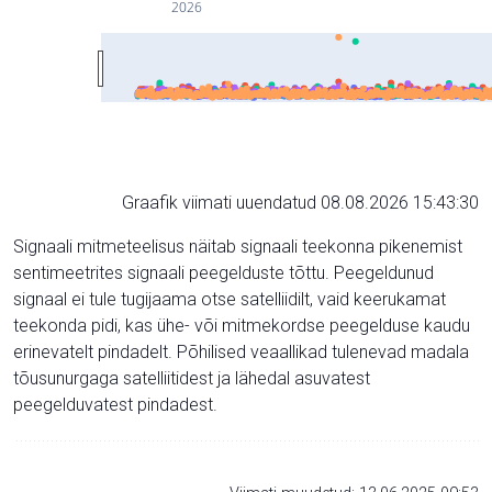
2026
Graafik viimati uuendatud 08.08.2026 15:43:30
Signaali mitmeteelisus näitab signaali teekonna pikenemist
sentimeetrites signaali peegelduste tõttu. Peegeldunud
signaal ei tule tugijaama otse satelliidilt, vaid keerukamat
teekonda pidi, kas ühe- või mitmekordse peegelduse kaudu
erinevatelt pindadelt. Põhilised veaallikad tulenevad madala
tõusunurgaga satelliitidest ja lähedal asuvatest
peegelduvatest pindadest.