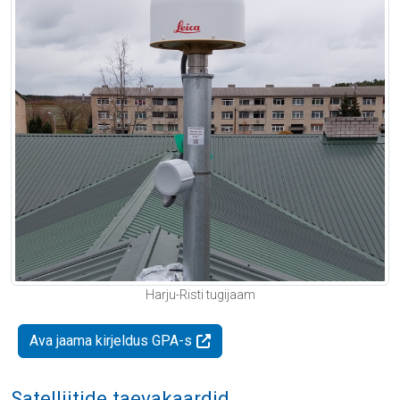
Harju-Risti tugijaam
Ava jaama kirjeldus GPA-s
Satelliitide taevakaardid