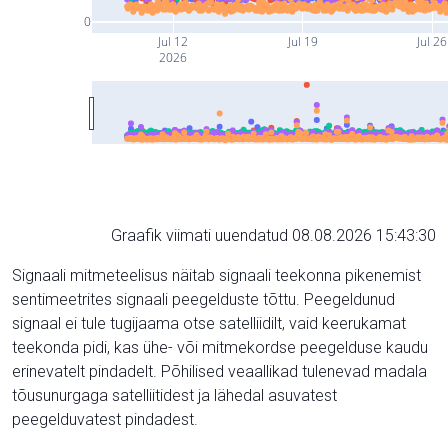
0
Jul 12
Jul 19
Jul 26
2026
Graafik viimati uuendatud 08.08.2026 15:43:30
Signaali mitmeteelisus näitab signaali teekonna pikenemist
sentimeetrites signaali peegelduste tõttu. Peegeldunud
signaal ei tule tugijaama otse satelliidilt, vaid keerukamat
teekonda pidi, kas ühe- või mitmekordse peegelduse kaudu
erinevatelt pindadelt. Põhilised veaallikad tulenevad madala
tõusunurgaga satelliitidest ja lähedal asuvatest
peegelduvatest pindadest.