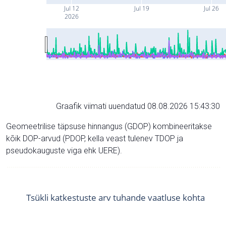
Jul 12
Jul 19
Jul 26
2026
Graafik viimati uuendatud 08.08.2026 15:43:30
Geomeetrilise täpsuse hinnangus (GDOP) kombineeritakse
kõik DOP-arvud (PDOP, kella veast tulenev TDOP ja
pseudokauguste viga ehk UERE).
Tsükli katkestuste arv tuhande vaatluse kohta