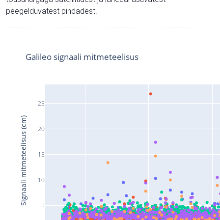
peegelduvatest pindadest.
Galileo signaali mitmeteelisus
25
Signaali mitmeteelisus (cm)
20
15
10
5