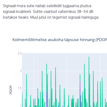
Signaali-müra suhe näitab satelliidilt tugijaama jõudva
signaali kvaliteeti. Suhte väärtust vahemikus 38–54 dB
loetakse heaks. Muul juhul on tegemist signaali häiringuga.
Kolmemõõtmelise asukoha täpsuse hinnang (PDOP
2.5
2
PDOP
1.5
1