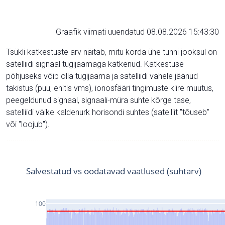
Graafik viimati uuendatud 08.08.2026 15:43:30
Tsükli katkestuste arv näitab, mitu korda ühe tunni jooksul on
satelliidi signaal tugijaamaga katkenud. Katkestuse
põhjuseks võib olla tugijaama ja satelliidi vahele jäänud
takistus (puu, ehitis vms), ionosfääri tingimuste kiire muutus,
peegeldunud signaal, signaali-müra suhte kõrge tase,
satelliidi väike kaldenurk horisondi suhtes (satelliit "tõuseb"
või "loojub").
Salvestatud vs oodatavad vaatlused (suhtarv)
100