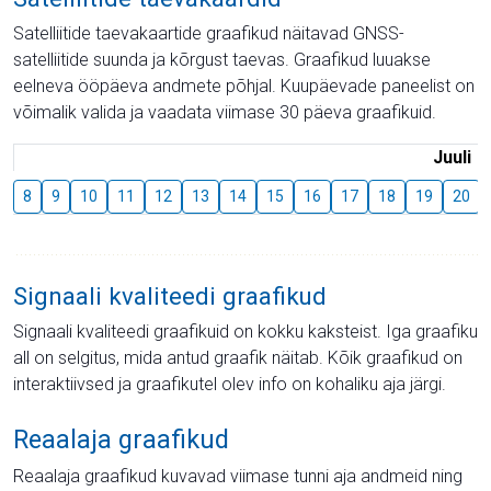
Satelliitide taevakaartide graafikud näitavad GNSS-
satelliitide suunda ja kõrgust taevas. Graafikud luuakse
eelneva ööpäeva andmete põhjal. Kuupäevade paneelist on
võimalik valida ja vaadata viimase 30 päeva graafikuid.
Juuli
8
9
10
11
12
13
14
15
16
17
18
19
20
Signaali kvaliteedi graafikud
Signaali kvaliteedi graafikuid on kokku kaksteist. Iga graafiku
all on selgitus, mida antud graafik näitab. Kõik graafikud on
interaktiivsed ja graafikutel olev info on kohaliku aja järgi.
Reaalaja graafikud
Reaalaja graafikud kuvavad viimase tunni aja andmeid ning