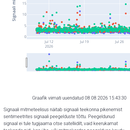
15
10
5
0
Jul 12
Jul 19
Jul 26
2026
Graafik viimati uuendatud 08.08.2026 15:43:30
Signaali mitmeteelisus näitab signaali teekonna pikenemist
sentimeetrites signaali peegelduste tõttu. Peegeldunud
signaal ei tule tugijaama otse satelliidilt, vaid keerukamat