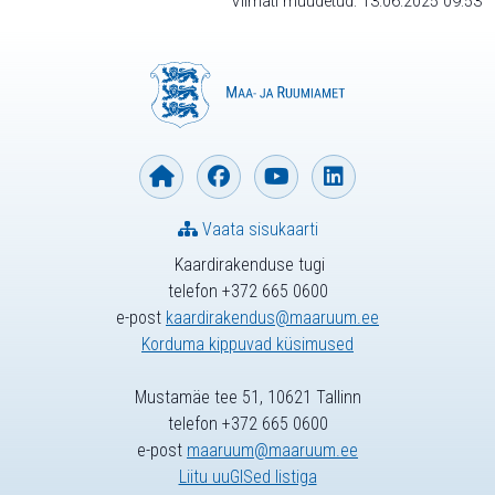
Viimati muudetud: 13.06.2025 09:53
Vaata sisukaarti
Kaardirakenduse tugi
telefon +372 665 0600
e-post
kaardirakendus@maaruum.ee
Korduma kippuvad küsimused
Mustamäe tee 51, 10621 Tallinn
telefon +372 665 0600
e-post
maaruum@maaruum.ee
Liitu uuGISed listiga