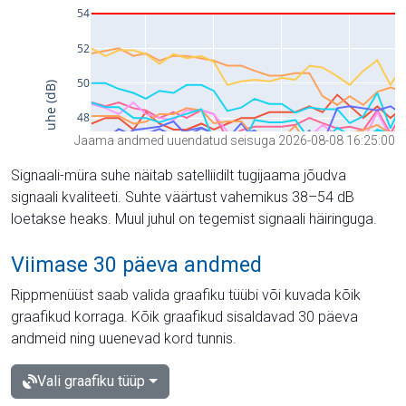
Jaama andmed uuendatud seisuga 2026-08-08 16:25:00
Signaali-müra suhe näitab satelliidilt tugijaama jõudva
signaali kvaliteeti. Suhte väärtust vahemikus 38–54 dB
loetakse heaks. Muul juhul on tegemist signaali häiringuga.
Viimase 30 päeva andmed
Rippmenüüst saab valida graafiku tüübi või kuvada kõik
graafikud korraga. Kõik graafikud sisaldavad 30 päeva
andmeid ning uuenevad kord tunnis.
Vali graafiku tüüp