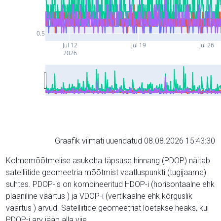
0.5
Jul 12
Jul 19
Jul 26
2026
Graafik viimati uuendatud 08.08.2026 15:43:30
Kolmemõõtmelise asukoha täpsuse hinnang (PDOP) näitab
satelliitide geomeetria mõõtmist vaatluspunkti (tugijaama)
suhtes. PDOP-is on kombineeritud HDOP-i (horisontaalne ehk
plaaniline väärtus ) ja VDOP-i (vertikaalne ehk kõrguslik
väärtus ) arvud. Satelliitide geomeetriat loetakse heaks, kui
PDOP-i arv jääb alla viie.