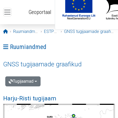
Liigu edasi põhisisu juurde
Geoportaal
Avaleht
Ruumiandmed
ESTPOS
GNSS tugijaamade graafikud
Ava menüü: Ruumiandmed
Ruumiandmed
GNSS tugijaamade graafikud
Tugijaamad
Harju-Risti tugijaam