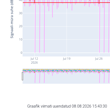
Signaali-müra suhe (dB)
30
20
10
0
Jul 12
Jul 19
Jul 26
2026
Graafik viimati uuendatud 08.08.2026 15:43:30