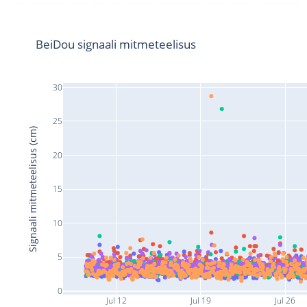
BeiDou signaali mitmeteelisus
30
25
Signaali mitmeteelisus (cm)
20
15
10
5
0
Jul 12
Jul 19
Jul 26