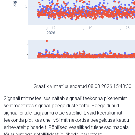
5
Jul 12
Jul 19
Jul 26
2026
Graafik viimati uuendatud 08.08.2026 15:43:30
Signaali mitmeteelisus näitab signaali teekonna pikenemist
sentimeetrites signaali peegelduste tõttu. Peegeldunud
signaal ei tule tugijaama otse satelliidilt, vaid keerukamat
teekonda pidi, kas ühe- või mitmekordse peegelduse kaudu
erinevatelt pindadelt. Põhilised veaallikad tulenevad madala
tõusunurgaga satelliitidest ja lähedal asuvatest