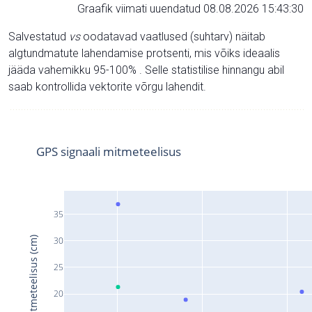
Graafik viimati uuendatud 08.08.2026 15:43:30
Salvestatud
vs
oodatavad vaatlused (suhtarv) näitab
algtundmatute lahendamise protsenti, mis võiks ideaalis
jääda vahemikku 95-100% . Selle statistilise hinnangu abil
saab kontrollida vektorite võrgu lahendit.
GPS signaali mitmeteelisus
35
Signaali mitmeteelisus (cm)
30
25
20