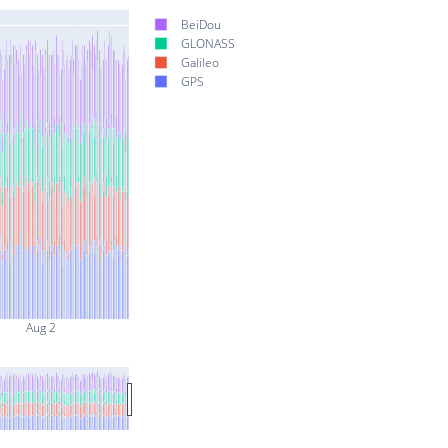
BeiDou
GLONASS
Galileo
GPS
Aug 2