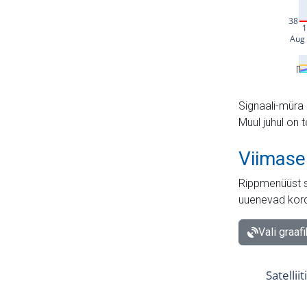
Signaali-müra 
Muul juhul on 
Viimase
Rippmenüüst s
uuenevad kord
Vali graaf
Satellii