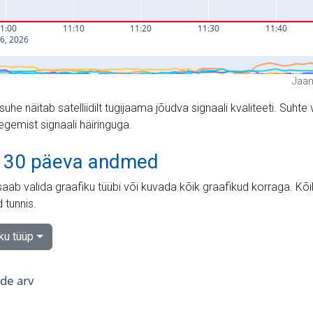
Jaam
suhe näitab satelliidilt tugijaama jõudva signaali kvaliteeti. Su
tegemist signaali häiringuga.
 30 päeva andmed
aab valida graafiku tüübi või kuvada kõik graafikud korraga. Kõ
 tunnis.
iku tüüp
tide arv