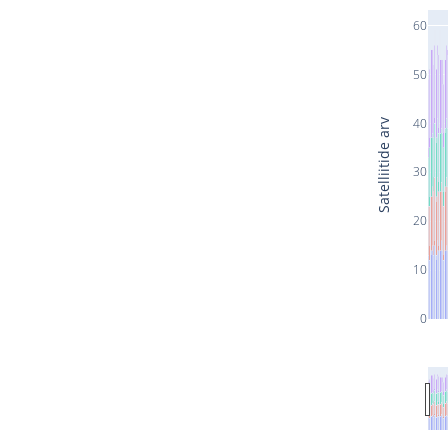
60
50
40
Satelliitide arv
30
20
10
0