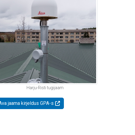
Harju-Risti tugijaam
Ava jaama kirjeldus GPA-s