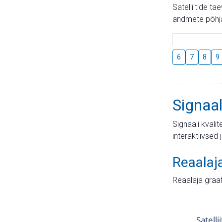
Satelliitide t
andmete põhja
6
7
8
9
Signaal
Signaali kvali
interaktiivsed 
Reaalaj
Reaalaja graa