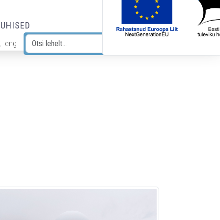
JUHISED
t
eng
Otsi