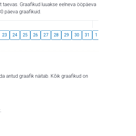
gust taevas. Graafikud luuakse eelneva ööpäeva
0 päeva graafikuid.
August
23
24
25
26
27
28
29
30
31
1
2
3
4
5
mida antud graafik näitab. Kõik graafikud on
.