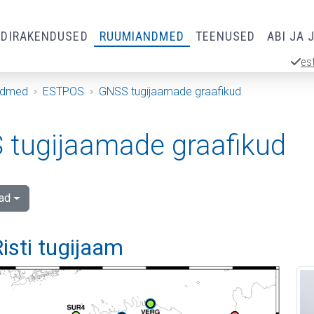
RDIRAKENDUSED
RUUMIANDMED
TEENUSED
ABI JA 
es
ndmed
ESTPOS
GNSS tugijaamade graafikud
tugijaamade graafikud
ad
isti tugijaam