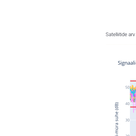
Satelliitide ar
Signaal
50
40
Signaali-müra suhe (dB)
30