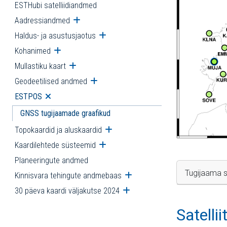
ESTHubi satelliidiandmed
Aadressiandmed
Ava alammenüü
Haldus- ja asustusjaotus
Ava alammenüü
Kohanimed
Ava alammenüü
Mullastiku kaart
Ava alammenüü
Geodeetilised andmed
Ava alammenüü
ESTPOS
Ava alammenüü
GNSS tugijaamade graafikud
Topokaardid ja aluskaardid
Ava alammenüü
Kaardilehtede süsteemid
Ava alammenüü
Planeeringute andmed
Tugijaama s
Kinnisvara tehingute andmebaas
Ava alammenüü
30 päeva kaardi väljakutse 2024
Ava alammenüü
Satelli