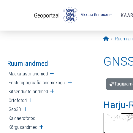
Liigu edasi põhisisu juurde
Geoportaal
KAA
Avaleht
Ruumia
GNSS 
Ruumiandmed
Maakatastri andmed
Ava alammenüü
Eesti topograafia andmekogu
Ava alammenüü
Tugijaam
Kitsenduste andmed
Ava alammenüü
Ortofotod
Ava alammenüü
Harju-R
Geo3D
Ava alammenüü
Kaldaerofotod
Kõrgusandmed
Ava alammenüü