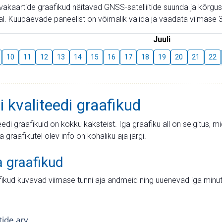
aevakaartide graafikud näitavad GNSS-satelliitide suunda ja kõr
l. Kuupäevade paneelist on võimalik valida ja vaadata viimase 3
Juuli
10
11
12
13
14
15
16
17
18
19
20
21
22
i kvaliteedi graafikud
teedi graafikuid on kokku kaksteist. Iga graafiku all on selgitus, 
ja graafikutel olev info on kohaliku aja järgi.
a graafikud
fikud kuvavad viimase tunni aja andmeid ning uuenevad iga minut