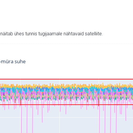
v näitab ühes tunnis tugijaamale nähtavaid satelliite.
i-müra suhe