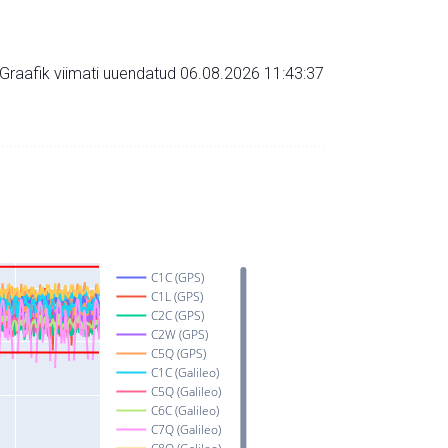
Graafik viimati uuendatud 06.08.2026 11:43:37
C1C (GPS)
C1L (GPS)
C2C (GPS)
C2W (GPS)
C5Q (GPS)
C1C (Galileo)
C5Q (Galileo)
C6C (Galileo)
C7Q (Galileo)