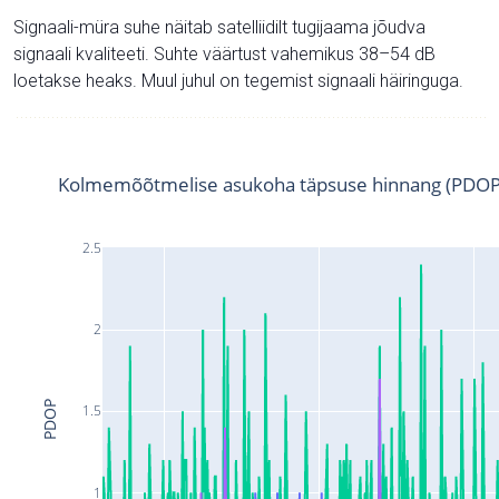
Signaali-müra suhe näitab satelliidilt tugijaama jõudva
signaali kvaliteeti. Suhte väärtust vahemikus 38–54 dB
loetakse heaks. Muul juhul on tegemist signaali häiringuga.
Kolmemõõtmelise asukoha täpsuse hinnang (PDOP
2.5
2
PDOP
1.5
1