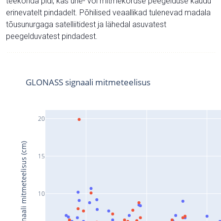
teekonda pidi, kas ühe- või mitmekordse peegelduse kaudu
erinevatelt pindadelt. Põhilised veaallikad tulenevad madala
tõusunurgaga satelliitidest ja lähedal asuvatest
peegelduvatest pindadest.
GLONASS signaali mitmeteelisus
20
Signaali mitmeteelisus (cm)
15
10