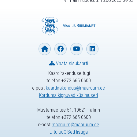
Viimati muudetud: 13.06.2025 09:53
Vaata sisukaarti
Kaardirakenduse tugi
telefon +372 665 0600
e-post
kaardirakendus@maaruum.ee
Korduma kippuvad küsimused
Mustamäe tee 51, 10621 Tallinn
telefon +372 665 0600
e-post
maaruum@maaruum.ee
Liitu uuGISed listiga