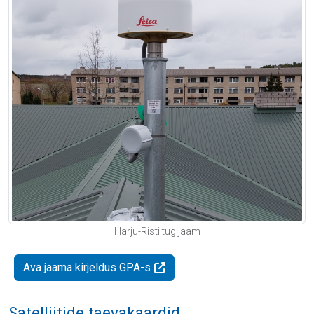
Harju-Risti tugijaam
Ava jaama kirjeldus GPA-s
Satelliitide taevakaardid