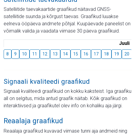
Satelliitide taevakaartide graafikud näitavad GNSS-
satelliitide suunda ja kõrgust taevas. Graafikud luuakse
eelneva ööpäeva andmete põhjal. Kuupäevade paneelist on
võimalik valida ja vaadata viimase 30 päeva graafikuid.
Juuli
8
9
10
11
12
13
14
15
16
17
18
19
20
Signaali kvaliteedi graafikud
Signaali kvaliteedi graafikuid on kokku kaksteist. Iga graafiku
all on selgitus, mida antud graafik näitab. Kõik graafikud on
interaktiivsed ja graafikutel olev info on kohaliku aja järgi.
Reaalaja graafikud
Reaalaja graafikud kuvavad viimase tunni aja andmeid ning