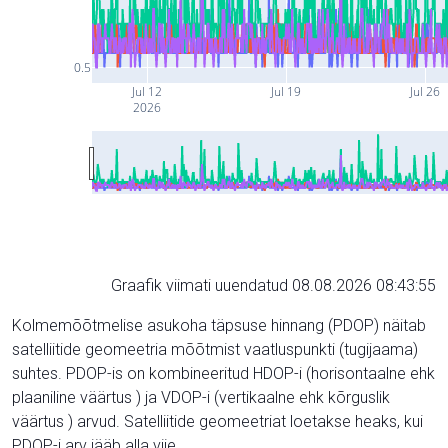
0.5
Jul 12
Jul 19
Jul 26
2026
Graafik viimati uuendatud 08.08.2026 08:43:55
Kolmemõõtmelise asukoha täpsuse hinnang (PDOP) näitab
satelliitide geomeetria mõõtmist vaatluspunkti (tugijaama)
suhtes. PDOP-is on kombineeritud HDOP-i (horisontaalne ehk
plaaniline väärtus ) ja VDOP-i (vertikaalne ehk kõrguslik
väärtus ) arvud. Satelliitide geomeetriat loetakse heaks, kui
PDOP-i arv jääb alla viie.