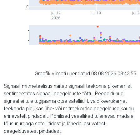
0
Jul 12
Jul 19
Jul 2
2026
Graafik viimati uuendatud 08.08.2026 08:43:55
Signaali mitmeteelisus näitab signaali teekonna pikenemist
sentimeetrites signaali peegelduste tõttu. Peegeldunud
signaal ei tule tugijaama otse satelliidilt, vaid keerukamat
teekonda pidi, kas ühe- või mitmekordse peegelduse kaudu
erinevatelt pindadelt. Põhilised veaallikad tulenevad madala
tõusunurgaga satelliitidest ja lähedal asuvatest
peegelduvatest pindadest.