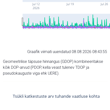
Jul 12
Jul 19
Jul 26
2026
Graafik viimati uuendatud 08.08.2026 08:43:55
Geomeetrilise täpsuse hinnangus (GDOP) kombineeritakse
kõik DOP-arvud (PDOP, kella veast tulenev TDOP ja
pseudokauguste viga ehk UERE).
Tsükli katkestuste arv tuhande vaatluse kohta