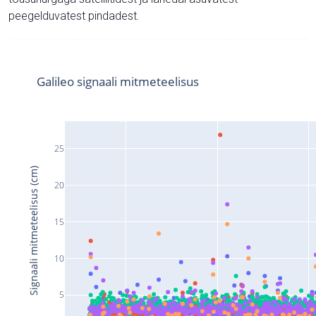
peegelduvatest pindadest.
Galileo signaali mitmeteelisus
25
Signaali mitmeteelisus (cm)
20
15
10
5