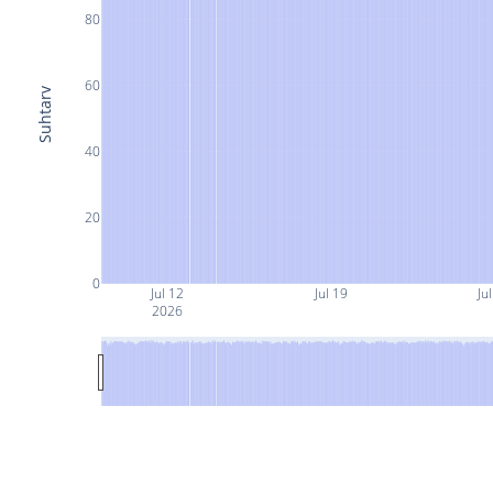
80
60
Suhtarv
40
20
0
Jul 12
Jul 19
Ju
2026