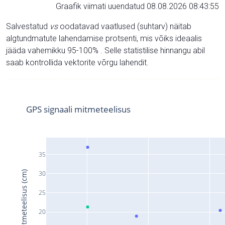
Graafik viimati uuendatud 08.08.2026 08:43:55
Salvestatud
vs
oodatavad vaatlused (suhtarv) näitab
algtundmatute lahendamise protsenti, mis võiks ideaalis
jääda vahemikku 95-100% . Selle statistilise hinnangu abil
saab kontrollida vektorite võrgu lahendit.
GPS signaali mitmeteelisus
35
Signaali mitmeteelisus (cm)
30
25
20