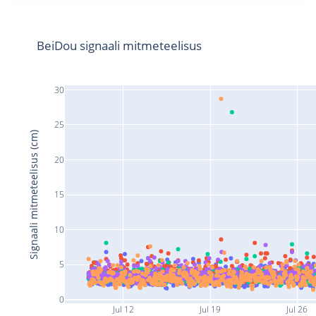
BeiDou signaali mitmeteelisus
30
25
Signaali mitmeteelisus (cm)
20
15
10
5
0
Jul 12
Jul 19
Jul 26