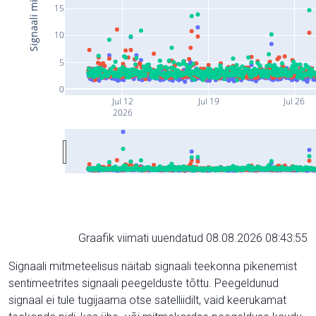
15
10
5
0
Jul 12
Jul 19
Jul 26
2026
Graafik viimati uuendatud 08.08.2026 08:43:55
Signaali mitmeteelisus näitab signaali teekonna pikenemist
sentimeetrites signaali peegelduste tõttu. Peegeldunud
signaal ei tule tugijaama otse satelliidilt, vaid keerukamat