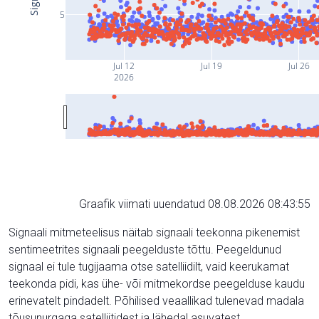
5
Jul 12
Jul 19
Jul 26
2026
Graafik viimati uuendatud 08.08.2026 08:43:55
Signaali mitmeteelisus näitab signaali teekonna pikenemist
sentimeetrites signaali peegelduste tõttu. Peegeldunud
signaal ei tule tugijaama otse satelliidilt, vaid keerukamat
teekonda pidi, kas ühe- või mitmekordse peegelduse kaudu
erinevatelt pindadelt. Põhilised veaallikad tulenevad madala
tõusunurgaga satelliitidest ja lähedal asuvatest