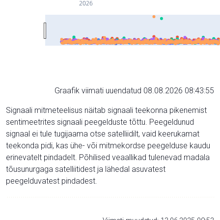
2026
Graafik viimati uuendatud 08.08.2026 08:43:55
Signaali mitmeteelisus näitab signaali teekonna pikenemist
sentimeetrites signaali peegelduste tõttu. Peegeldunud
signaal ei tule tugijaama otse satelliidilt, vaid keerukamat
teekonda pidi, kas ühe- või mitmekordse peegelduse kaudu
erinevatelt pindadelt. Põhilised veaallikad tulenevad madala
tõusunurgaga satelliitidest ja lähedal asuvatest
peegelduvatest pindadest.