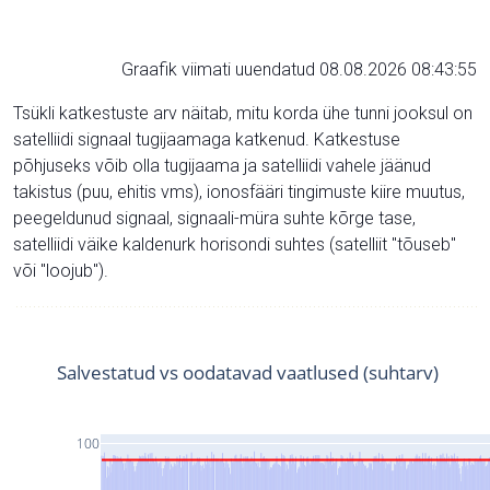
Graafik viimati uuendatud 08.08.2026 08:43:55
Tsükli katkestuste arv näitab, mitu korda ühe tunni jooksul on
satelliidi signaal tugijaamaga katkenud. Katkestuse
põhjuseks võib olla tugijaama ja satelliidi vahele jäänud
takistus (puu, ehitis vms), ionosfääri tingimuste kiire muutus,
peegeldunud signaal, signaali-müra suhte kõrge tase,
satelliidi väike kaldenurk horisondi suhtes (satelliit "tõuseb"
või "loojub").
Salvestatud vs oodatavad vaatlused (suhtarv)
100