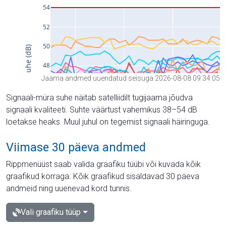
Jaama andmed uuendatud seisuga 2026-08-08 09:34:05
Signaali-müra suhe näitab satelliidilt tugijaama jõudva
signaali kvaliteeti. Suhte väärtust vahemikus 38–54 dB
loetakse heaks. Muul juhul on tegemist signaali häiringuga.
Viimase 30 päeva andmed
Rippmenüüst saab valida graafiku tüübi või kuvada kõik
graafikud korraga. Kõik graafikud sisaldavad 30 päeva
andmeid ning uuenevad kord tunnis.
Vali graafiku tüüp