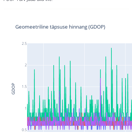
Geomeetriline täpsuse hinnang (GDOP)
2.5
2
GDOP
1.5
1
0.5