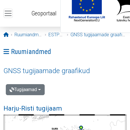
Liigu edasi põhisisu juurde
Geoportaal
Avaleht
Ruumiandmed
ESTPOS
GNSS tugijaamade graafikud
Ava menüü: Ruumiandmed
Ruumiandmed
GNSS tugijaamade graafikud
Tugijaamad
Harju-Risti tugijaam