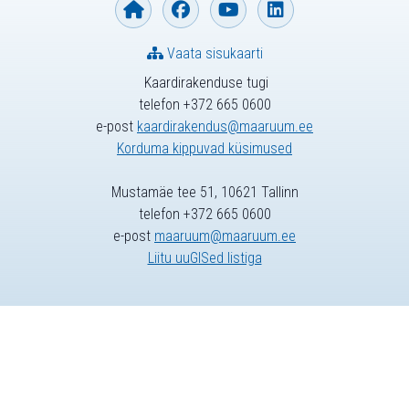
Vaata sisukaarti
Kaardirakenduse tugi
telefon +372 665 0600
e-post
kaardirakendus@maaruum.ee
Korduma kippuvad küsimused
Mustamäe tee 51, 10621 Tallinn
telefon +372 665 0600
e-post
maaruum@maaruum.ee
Liitu uuGISed listiga