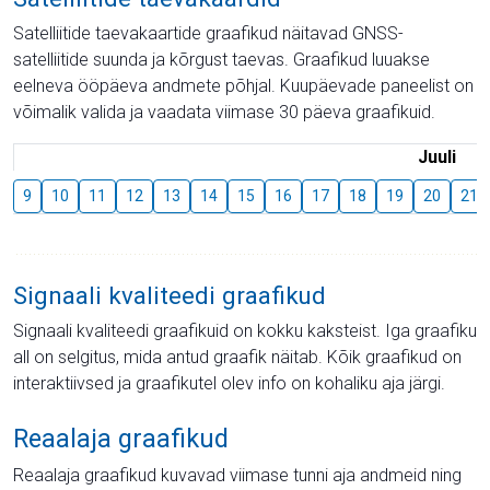
Satelliitide taevakaartide graafikud näitavad GNSS-
satelliitide suunda ja kõrgust taevas. Graafikud luuakse
eelneva ööpäeva andmete põhjal. Kuupäevade paneelist on
võimalik valida ja vaadata viimase 30 päeva graafikuid.
Juuli
9
10
11
12
13
14
15
16
17
18
19
20
21
Signaali kvaliteedi graafikud
Signaali kvaliteedi graafikuid on kokku kaksteist. Iga graafiku
all on selgitus, mida antud graafik näitab. Kõik graafikud on
interaktiivsed ja graafikutel olev info on kohaliku aja järgi.
Reaalaja graafikud
Reaalaja graafikud kuvavad viimase tunni aja andmeid ning