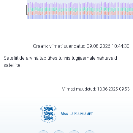
Graafik viimati uuendatud 09.08.2026 10:44:30
Satelliitide arv näitab ühes tunnis tugijaamale nähtavaid
satelliite.
Viimati muudetud: 13.06.2025 09:53