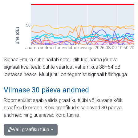
Jaama andmed uuendatud seisuga 2026-08-09 10:50:20
Signaali-müra suhe näitab satelliidilt tugijaama jõudva
signaali kvaliteeti. Suhte väärtust vahemikus 38–54 dB
loetakse heaks. Muul juhul on tegemist signaali häiringuga.
Viimase 30 päeva andmed
Rippmenüüst saab valida graafiku tüübi või kuvada kõik
graafikud korraga. Kõik graafikud sisaldavad 30 päeva
andmeid ning uuenevad kord tunnis.
Vali graafiku tüüp