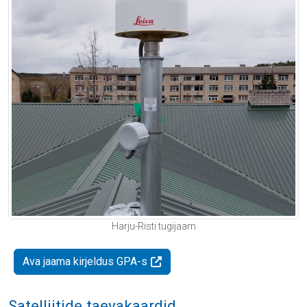
Harju-Risti tugijaam
Ava jaama kirjeldus GPA-s
Satelliitide taevakaardid