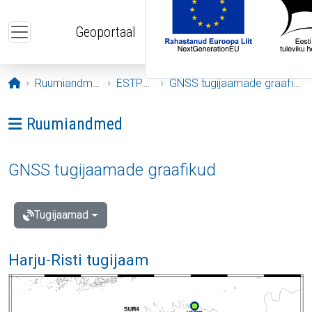
Liigu edasi põhisisu juurde
Geoportaal
Avaleht
Ruumiandmed
ESTPOS
GNSS tugijaamade graafikud
Ava menüü: Ruumiandmed
Ruumiandmed
GNSS tugijaamade graafikud
Tugijaamad
Harju-Risti tugijaam